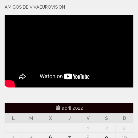
AMIGOS DE VIVAEUROVISION
abril 2022
L
M
X
J
V
S
D
1
2
3
4
5
6
7
8
9
10