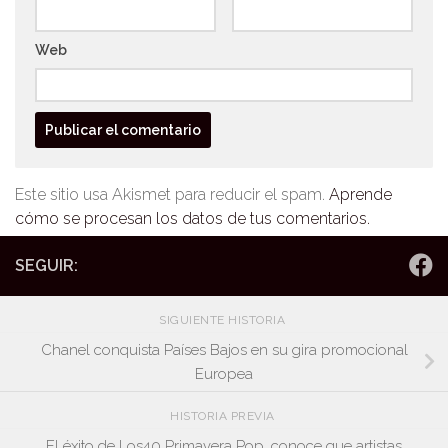
Web
Este sitio usa Akismet para reducir el spam.
Aprende
cómo se procesan los datos de tus comentarios.
SEGUIR:
SIGUIENTE HISTORIA
Chanel conquista Países Bajos en su gira promocional
Europea
HISTORIA PREVIA
El éxito de Los40 Primavera Pop, conoce que artistas