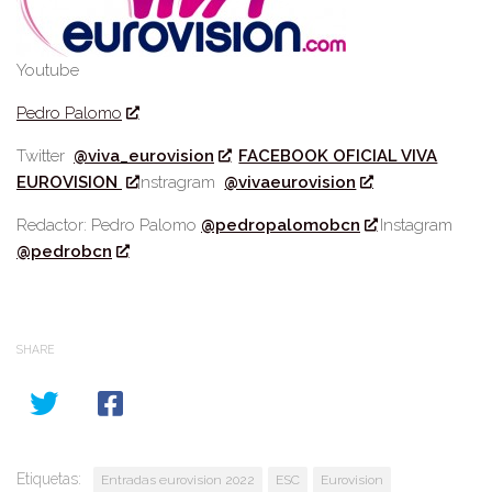
Youtube
Pedro Palomo
Twitter
@viva_eurovision
FACEBOOK OFICIAL VIVA
EUROVISION
Instragram
@vivaeurovision
Redactor: Pedro Palomo
@pedropalomobcn
Instagram
@pedrobcn
SHARE
Etiquetas:
Entradas eurovision 2022
ESC
Eurovision