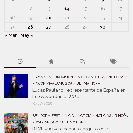
11
12
13
14
15
16
17
18
19
20
21
22
23
24
25
26
27
28
29
30
« Mar
May »
ESPAÑA EN EUROVISIÓN
/
INICIO
/
NOTICIA
/
NOTICIAS
/
RINCÓN VIVALAMUSICA
/
ULTIMA HORA
Lucas Paulano, representante de España en
Eurovision Junior 2026
31/07/2026
BENIDORM FEST
/
INICIO
/
NOTICIA
/
NOTICIAS
/
RINCÓN
VIVALAMUSICA
/
ULTIMA HORA
RTVE vuelve a sacar su orgullo en la