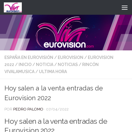
Saltar al contenido
ESPAÑA EN EUROVISIÓN
/
EUROVISION
/
EUROVISION
2022
/
INICIO
/
NOTICIA
/
NOTICIAS
/
RINCÓN
VIVALAMUSICA
/
ULTIMA HORA
Hoy salen a la venta entradas de
Eurovision 2022
POR
PEDRO PALOMO
·
07/04/2022
Hoy salen a la venta entradas de
Eurovision 2022