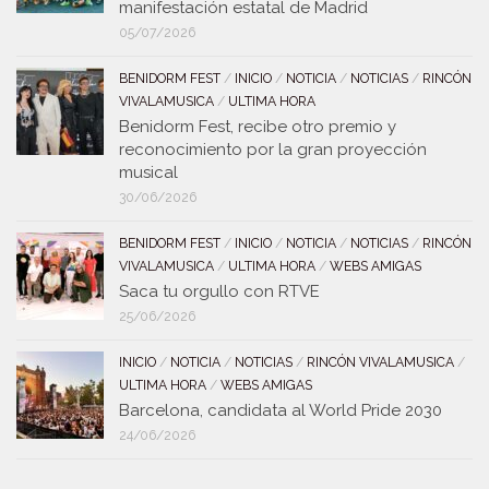
manifestación estatal de Madrid
05/07/2026
BENIDORM FEST
/
INICIO
/
NOTICIA
/
NOTICIAS
/
RINCÓN
VIVALAMUSICA
/
ULTIMA HORA
Benidorm Fest, recibe otro premio y
reconocimiento por la gran proyección
musical
30/06/2026
BENIDORM FEST
/
INICIO
/
NOTICIA
/
NOTICIAS
/
RINCÓN
VIVALAMUSICA
/
ULTIMA HORA
/
WEBS AMIGAS
Saca tu orgullo con RTVE
25/06/2026
INICIO
/
NOTICIA
/
NOTICIAS
/
RINCÓN VIVALAMUSICA
/
ULTIMA HORA
/
WEBS AMIGAS
Barcelona, candidata al World Pride 2030
24/06/2026