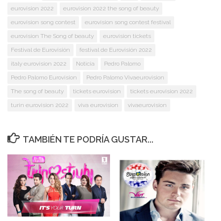
eurovision 2022
eurovision 2022 the song of beauty
eurovision song contest
eurovision song contest festival
eurovision The Song of beauty
eurovision tickets
Festival de Eurovisión
festival de Eurovisión 2022
italy eurovision 2022
Noticia
Pedro Palomo
Pedro Palomo Eurovision
Pedro Palomo Vivaeurovision
The song of beauty
tickets eurovision
tickets eurovision 2022
turin eurovision 2022
viva eurovision
vivaeurovision
TAMBIÉN TE PODRÍA GUSTAR...