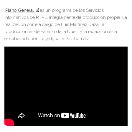
‘P
lano General
’
es
un programa de los Servicios
Informativos de RTVE, íntegramen
te de producción propia
. La
realización corre a cargo de Luis Martínez Daza, la
producción es de Patricio de la Nuez, y la redacción está
encabezada por Jorge Igual y Paz C
á
mara.