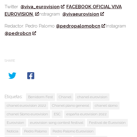
Twitter
@viva_eurovision
FACEBOOK OFICIAL VIVA
EUROVISION
Instragram
@vivaeurovision
Redactor: Pedro Palomo
@pedropalomobcn
Instagram
@pedrobcn
SHARE
Etiquetas:
Benidorm Fest
Chanel
chanel eurovision
chanel eurovision 2022
Chanel plano general
chanel slomo
chanel Slomo eurovision
ESC
españa eurovision 2022
Eurovision
eurovision song contest festival
Festival de Eurovisión
Noticia
Pedro Palomo
Pedro Palomo Eurovision