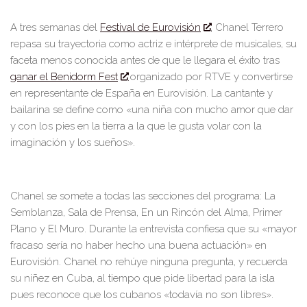
A tres semanas del
Festival
de Eurovisión
, Chanel Terrero
repasa
su trayectoria como actriz e intérprete de musicales, su
faceta menos conocida antes de que le llegara el éxito
tras
ganar el Benidorm Fest
organizado por RTVE
y convertirse
en representante de España en Eurovisión
. La cantante y
bailarina se define como «una niña con mucho amor que dar
y con los pies en la tierra
a
la que le gusta volar con la
imaginación y los sueños».
Chanel se somete a tod
as las secciones del programa: L
a
Semblanza, Sala de Prensa, En un Rincón del Alma, Primer
Plano y El Muro. Durante la entrevista confiesa que su «mayor
fracaso sería no haber hecho una buena actuación» en
Eurovisión. Chanel no rehúye ninguna pregunta, y recuerda
su niñez en Cuba, al tiempo que pide libertad para la isla
pues reconoce que los cubanos «todavía no son libres».