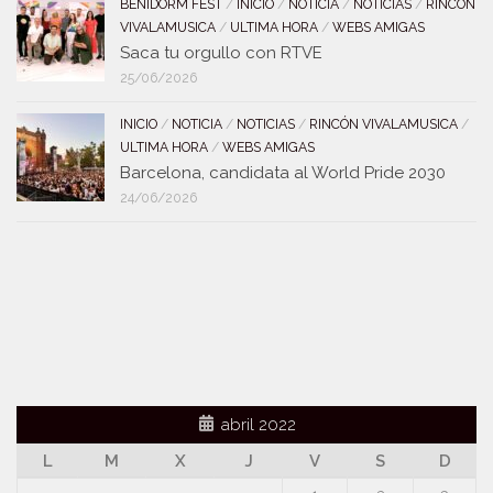
BENIDORM FEST
/
INICIO
/
NOTICIA
/
NOTICIAS
/
RINCÓN
VIVALAMUSICA
/
ULTIMA HORA
/
WEBS AMIGAS
Saca tu orgullo con RTVE
25/06/2026
INICIO
/
NOTICIA
/
NOTICIAS
/
RINCÓN VIVALAMUSICA
/
ULTIMA HORA
/
WEBS AMIGAS
Barcelona, candidata al World Pride 2030
24/06/2026
abril 2022
L
M
X
J
V
S
D