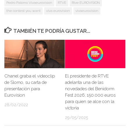
Pedro Palomo Vivaeurovision
RTVE
Rtve EUROVISION
the contest you want
viva eurovision
vivaeurovision
TAMBIÉN TE PODRÍA GUSTAR...
Chanel graba el videoclip
El presidente de RTVE
de Slomo, su carta de
adelanta una de las
presentación para
novedades del Benidorm
Eurovision
Fest 2026, 150.000 euros
para quien se alce con la
28/02/2022
victoria
29/05/2025