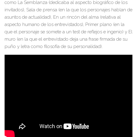
como
La Semblanza
(dedicaba al aspecto biográfico de los
invitados),
Sala de prensa
(en la que los personajes hablan de
asuntos de actualidad),
En un rincón del alma
(relat
iva al
aspecto humano de lo
s entrevistados),
Primer plano
(en la
que el personaje se somete a un
test de reflejos e ingenio) y
El
muro
(en la q
ue el
entrevistado
deja una frase firmada de su
puño y l
etra como filosofía de su
personalidad).