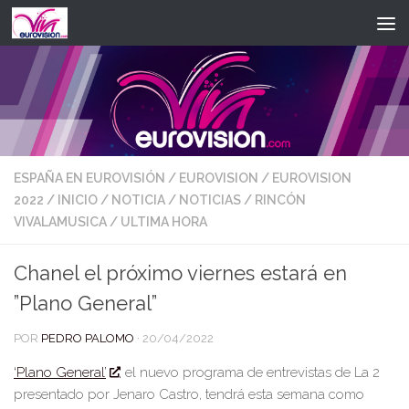
Saltar al contenido
ESPAÑA EN EUROVISIÓN
/
EUROVISION
/
EUROVISION
2022
/
INICIO
/
NOTICIA
/
NOTICIAS
/
RINCÓN
VIVALAMUSICA
/
ULTIMA HORA
Chanel el próximo viernes estará en
”Plano General”
POR
PEDRO PALOMO
·
20/04/2022
‘
Plano General
’
,
el nuevo programa de entrevistas de La 2
presentado por
Jenaro Castro
, tendrá esta semana como