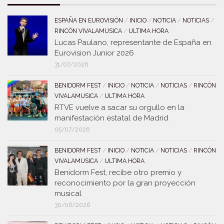
ESPAÑA EN EUROVISIÓN
/
INICIO
/
NOTICIA
/
NOTICIAS
/
RINCÓN VIVALAMUSICA
/
ULTIMA HORA
Lucas Paulano, representante de España en
Eurovision Junior 2026
31/07/2026
BENIDORM FEST
/
INICIO
/
NOTICIA
/
NOTICIAS
/
RINCÓN
VIVALAMUSICA
/
ULTIMA HORA
RTVE vuelve a sacar su orgullo en la
manifestación estatal de Madrid
05/07/2026
BENIDORM FEST
/
INICIO
/
NOTICIA
/
NOTICIAS
/
RINCÓN
VIVALAMUSICA
/
ULTIMA HORA
Benidorm Fest, recibe otro premio y
reconocimiento por la gran proyección
musical
30/06/2026