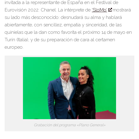
invitada a la representante de España en el Festival de
Eurovisión 2022:
Chanel.
La intérprete de
‘SloMo’
mostrará
su lado más desconocido: desnudará
su
alma
y
hablará
abiertamente
, con sencillez, empatía y sinceridad, de las
quinielas que la dan como favorita
el próximo 14 de mayo en
Turín (Italia)
, y de su preparación de cara a
l certamen
europeo.
Grabación del programa «Plano General»