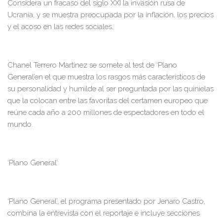
Considera un fracaso del siglo XXI la invasión rusa de
Ucrania, y se muestra preocupada por la inflación, los precios
y el acoso en las redes sociales.
Chanel Terrero Martínez se somete al test de
‘Plano
G
eneral’
en el que muestra los rasgos más característicos de
su personalidad
y humilde
al ser preguntada por las quinielas
que la colocan entre las favoritas de
l certamen europeo que
reúne cada año a 200 millones de espectadores en todo el
mundo.
‘Plano G
eneral’
‘Plano
G
eneral’
,
el programa
presentado por Jenaro Castro,
combina
la entrevista con el
reportaje
e incluye secciones