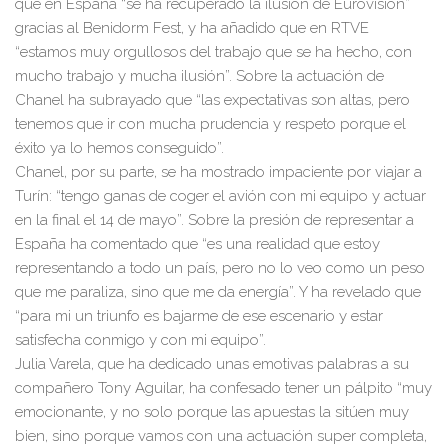
que en España “se ha recuperado la ilusión de Eurovisión”
gracias al Benidorm Fest, y ha añadido que en RTVE
“estamos muy orgullosos del trabajo que se ha hecho, con
mucho trabajo y mucha ilusión”. Sobre la actuación de
Chanel ha subrayado que “las expectativas son altas, pero
tenemos que ir con mucha prudencia y respeto porque el
éxito ya lo hemos conseguido”.
Chanel
, por su parte, se ha mostrado impaciente por viajar a
Turín: “tengo ganas
de
coger
el
avión con mi equipo
y
actuar
en la final el
14 de mayo
”.
S
obre la presión de representar a
España ha comentado que “es una realidad que estoy
representando a todo un país, pero no lo veo como un peso
que me paraliza, sino que me da energía”.
Y ha revelado que
“para mi un triunfo es bajarme de ese escenario y estar
satisfecha conmigo y con mi equipo”.
Julia Varela
, que ha dedicado unas emotivas palabras a su
compañero Tony Aguilar,
ha confesado tener un pálpito “muy
emocionante, y no solo porque las apuestas la sitúen muy
bien, sino porque vamos con una actuación super completa,