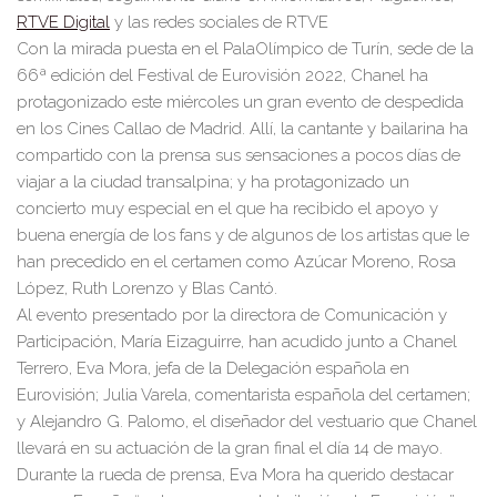
RTVE Digital
y las redes sociales de RTVE
Con la mirada puesta en el
PalaOlímpico de Turín
, sede de la
66ª edición del Festival de Eurovisión 2022,
Chanel
ha
protagonizado este miércoles un gran evento
de despedida
en los Cines Callao de Madrid
. Allí
, la cantante y bailarina
ha
compartido con la prensa sus sensaciones a pocos días de
viajar a la ciudad transalpina; y ha protagonizado un
concierto muy especial
en el que ha recibido el apoyo y
buena energía de los fans y de algunos de los artistas que le
han precedido en el certamen
como
Azúcar Moreno, Rosa
López, Ruth Lorenzo y Blas
Cantó.
Al evento presentado por la directora de Comunicación y
Participación,
María Eizaguirre,
han acudido junto a
Chanel
Terrero, Eva Mora,
jefa de la Delegación española en
Eurovisión;
Julia Varela,
comentarista español
a
del certamen;
y
Alejandro G. Palomo
,
el diseñador del
vestuario
que Chanel
llevará en su actuación de la gran final el día 14 de mayo.
Durante la rueda de prensa,
Eva Mora
ha querido destacar