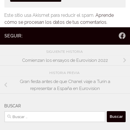
Este sitio usa Akismet para reducir el spam.
Aprende
cómo se procesan los datos de tus comentarios.
SEGUIR:
SIGUIENTE HISTORIA
Comienzan los ensayos de Eurovision 2022
HISTORIA PREVIA
Gran fiesta antes de que Chanel viaje a Turín a
representar a España en Eurovision
BUSCAR
Buscar: