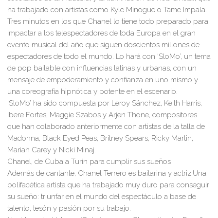
ha trabajado con artistas como
Kyle Minogue o Tame Impala.
Tres minutos en los que
Chanel
lo tiene todo preparado para
impactar a los telespectadores de toda Europa en el gran
evento musical del año que siguen
doscientos millones de
espectadores
de todo el mundo.
Lo hará con
‘SloMo’,
un tema
de pop bailable con influencias latinas y urbanas, con un
mensaje de empoderamiento y confianza en uno mismo y
una coreografía hipnótica y potente en el escenario.
‘SloMo’ ha sido compuesta por Leroy Sánchez, Keith Harris,
Ibere Fortes, Maggie Szabos y Arjen Thone, compositores
que han colaborado anteriormente con artistas de la talla de
Madonna, Black Eyed Peas, Britney Spears, Ricky Martin,
Mariah Carey y Nicki Minaj.
Chanel
, de Cuba a Turín para cumplir sus sueños
Además de cantante, Chanel Terrero es bailarina y actriz.
Una
polifacética artista que ha trabajado muy duro para conseguir
su sueño: triunfar en el mundo del espectáculo a base de
talento, tesón y pasión por su trabajo.