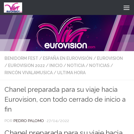
Saltar al contenido
BENIDORM FEST
/
ESPAÑA EN EUROVISIÓN
/
EUROVISION
/
EUROVISION 2022
/
INICIO
/
NOTICIA
/
NOTICIAS
/
RINCÓN VIVALAMUSICA
/
ULTIMA HORA
Chanel preparada para su viaje hacia
Eurovision, con todo cerrado de inicio a
fin
POR
PEDRO PALOMO
·
27/04/2022
Chanel preparada para su viaje hacia