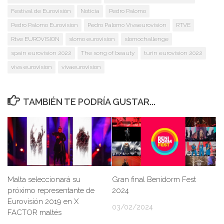
Festival de Eurovisión
Noticia
Pedro Palomo
Pedro Palomo Eurovision
Pedro Palomo Vivaeurovision
RTVE
Rtve EUROVISION
slomo eurovision
slomochallenge
spain eurovision 2022
The song of beauty
turin eurovision 2022
viva eurovision
vivaeurovision
TAMBIÉN TE PODRÍA GUSTAR...
Malta seleccionará su
Gran final Benidorm Fest
próximo representante de
2024
Eurovisión 2019 en X
03/02/2024
FACTOR maltés