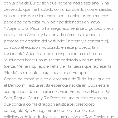
con la diva de Eurovisión que no tiene nadie este año”. Y ha
desvelado
que
“he hablado
con
unos cuantos
comentaristas
de otros países
y están encantados
:
contamos con muchas
papeletas para estar muy bien posicionados en mayo”.
Y
Alejandro G. Palomo
ha asegurado sentirse orgulloso y feliz
de estar con Chanel y ha contado cómo está siendo el
proceso de creación del vestuario: “
intenso y a contrarreloj,
con todo el equipo involucrado en este proyecto tan
ilusionante”. Además, sobre la inspiración ha dicho que
“queríamos hacer una mujer empoderada y con mucha
fuerza. Me he inspirado en ella y en la fuerza que representa”.
‘SloMo’: tres
minutos para impactar en Europa
Chanel no estará sola
en el escenario
de Turín. Igual que en
el Benidorm Fest, la artista española nacida en Cuba estará
acompañada de
sus bailarines
Exon Arcos, Josh Huerta, Pol
Soto, Raquel Caurin
y
Ria Perez,
en una puesta en escena
que contará con la
dirección artística
del
prestigioso
coreógrafo
Kyle Hanagami
,
uno de los talentos más
solicitados de la industria,
y la iluminación de
Rob Sinclar,
que