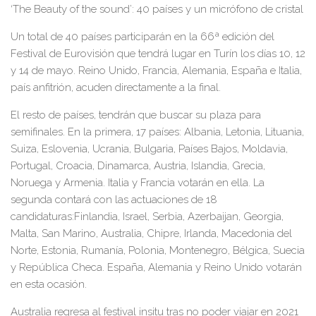
‘The Beauty of the sound
’
:
40
países y un micrófono de cristal
Un total de
40
países participarán en la 6
6
ª edición del
Festival de Eurovisión que tendrá lugar en
Turín
los días 1
0
,
12
y
14
de mayo.
Reino Unido, Francia, Alemania
,
España
e
Italia,
país anfitrión,
acuden directamente a la final.
El resto de países,
tendrán que buscar su plaza para
semifinales. En la primera, 17 países:
Albania, Letonia, Lituania,
Suiza, Eslovenia, Ucrania, Bulgaria, Países Bajos, Moldavia,
Portugal, Croacia, Dinamarca, Austria, Islandia, Grecia,
Noruega y Armenia. Italia y Francia votarán en ella.
La
segunda contará con las actuaciones de 1
8
candidaturas:
Finlandia, Israel, Serbia, Azerbaijan, Georgia,
Malta, San Marino, Australia, Chipre, Irlanda, Macedonia del
Norte, Estonia, Rumanía, Polonia, Montenegro, Bélgica, Suecia
y República Checa
. España,
Alemania
y Reino Unido votarán
en esta ocasión.
Australia regresa al festival
insitu
tras no poder viajar en 2021