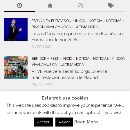
ESPAÑA EN EUROVISIÓN
/
INICIO
/
NOTICIA
/
NOTICIAS
/
RINCÓN VIVALAMUSICA
/
ULTIMA HORA
Lucas Paulano, representante de España en
Eurovision Junior 2026
31/07/2026
BENIDORM FEST
/
INICIO
/
NOTICIA
/
NOTICIAS
/
RINCÓN
VIVALAMUSICA
/
ULTIMA HORA
RTVE vuelve a sacar su orgullo en la
manifestación estatal de Madrid
05/07/2026
BENIDORM FEST
/
INICIO
/
NOTICIA
/
NOTICIAS
/
RINCÓN
Esta web usa cookies
VIVALAMUSICA
/
ULTIMA HORA
This website uses cookies to improve your experience. We'll
Benidorm Fest, recibe otro premio y
assume you're ok with this, but you can opt-out if you wish.
reconocimiento por la gran proyección
musical
Read More
Accept
Reject
30/06/2026