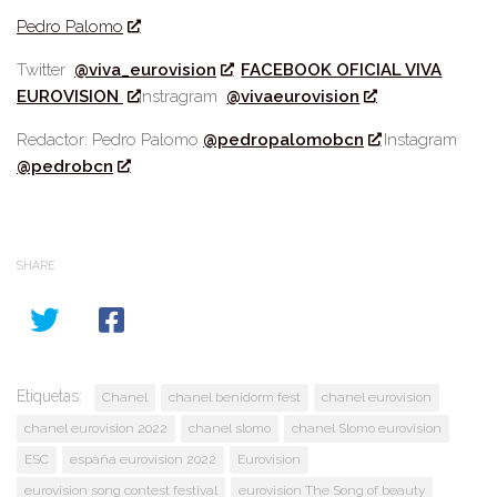
Pedro Palomo
Twitter
@viva_eurovision
FACEBOOK OFICIAL VIVA
EUROVISION
Instragram
@vivaeurovision
Redactor: Pedro Palomo
@pedropalomobcn
Instagram
@pedrobcn
SHARE
Etiquetas:
Chanel
chanel benidorm fest
chanel eurovision
chanel eurovision 2022
chanel slomo
chanel Slomo eurovision
ESC
españa eurovision 2022
Eurovision
eurovision song contest festival
eurovision The Song of beauty