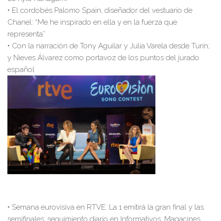
•
El
cordobés
Palomo Spain,
diseñador
del vestuario de
Chanel
: “Me he inspirado en ella y en la fuerza que
representa”
•
Con la narración de Tony Aguilar y Julia Varela desde Turín
;
y Nieves Álvarez como portavoz de los puntos del jurado
español
•
Semana
e
urovisiva en RTVE:
La 1 emitirá la gran final y las
semifinales; seguimiento
diario en Informativos, Magacines
,