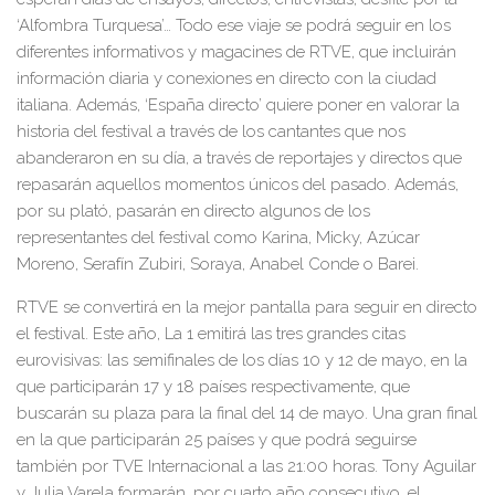
‘Alfombra Turquesa’… Todo ese viaje se podrá seguir en los
diferentes
informativos y magacines de
R
TVE
, que incluirán
información diaria
y conexiones en directo con la ciudad
italiana. Además,
‘España directo’
quiere poner en valorar la
historia del festival a través de los cantantes que nos
abanderaron en su día, a través de reportajes y directos que
repasarán aquellos momentos únicos del pasado. Además,
por su plató, pasarán en directo algunos de los
representantes del festival
como Karina, Micky, Azúcar
Moreno, Serafín Zubiri, Soraya, Anabel Conde o Barei.
R
TVE se convertirá en la mejor pantalla para seguir en directo
el festival
. Este año,
La 1 emitirá las tres grandes citas
eurovisivas: las semifinales de los días 10 y 12 de mayo,
en la
que participarán 17 y 18 países respectivamente, que
buscarán su plaza para la final del
14 de mayo
.
Una gran final
en la que participarán
25 países
y que podrá seguirse
también por
TVE Internacional a las 21:00 horas.
Tony Aguilar
y
Julia Varela
formarán, por cuarto año consecutivo, el