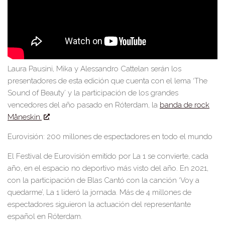
Laura Pausini, Mika y Alessandro Cattelan
serán los
presentadores de esta edición
que cuenta con el lema
‘The
Sound of Beauty’
y la participación de los grandes
vencedores del año pasado en Róterdam, la
banda de rock
Måneskin.
Eurovisión: 200 millones de espectadores en todo el mundo
El Festival de Eurovisión emitido por La 1 se convierte, cada
año, en el espacio no deportivo más visto del año.
En 2021,
con la participación de
Blas Cantó
con la canción
‘Voy a
quedarme’,
La 1 lideró la jornada.
Más de 4 millones de
espectadores
siguieron la actuación del representante
español en Róterdam.