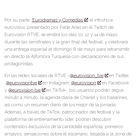
Por su parte,
‘
Eurodramas y Comedias
’
, el infoshow
eurovisivo presentado por Fede Arias en el Twitch de
Eurovisión RTVE, se emitirá los días 10, 12 y 14 de mayo
durante las
s
emifinales y
la g
ran
f
inal del festival
; y
celebrará
una entrega especial el domingo 8 de mayo para retransmitir
en directo
la Alfombra Turquesa
con declaraciones de sus
protagonistas.
En
las
redes sociales
de RTVE
–
@eurovision_tve
en Twitter,
@eurovisiontve
en Instagram,
@eurovision
en Facebook
y
@eurovision tve
en TikTok-
, los usuarios
podrán s
eguir,
minuto a minuto, la agenda diaria de Chanel y los bailarines,
así como un resumen diario de los mejor de la jornada.
Además, a través de TikTok, patrocinador del festival y la
plataforma de entrenamiento líder, podrán descubrir
contenidos exclusivos de la candidata española: primeros
ensayos, sensaciones sobre el escenario, llegada a la zona de