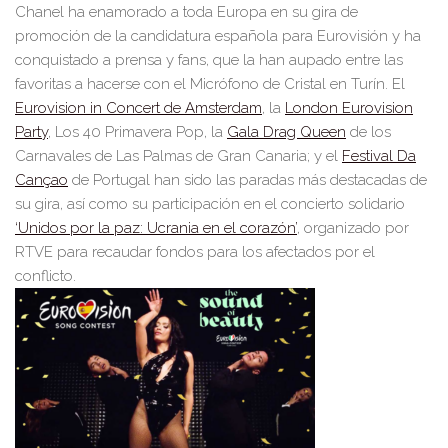
Chanel ha enamorado a toda Europa en su gira de
promoción de la candidatura española para Eurovisión y ha
conquistado a prensa y fans, que la han aupado entre las
favoritas a hacerse con el Micrófono de Cristal en Turín.
El
Eurovision in Concert de Amsterdam
,
la
London Eurovision
Party
,
Los 40 Primavera Pop,
la
Gala Drag Queen
de los
Carnavales de Las Palmas de Gran Canaria; y el
Festival Da
Cançao
de Portugal
han sido las paradas más destacadas de
su gira, así como su participación en el concierto solidario
‘Unidos por la paz: Ucrania en el corazón’
,
organizado por
RTVE para recaudar fondos para los afectados por el
conflicto.