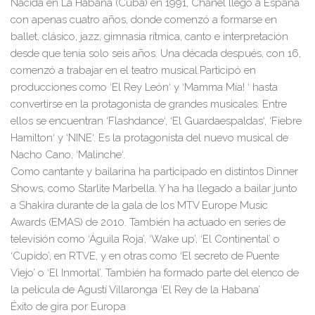
Nacida
en La Habana (Cuba) en 1991
, Chanel llegó a España
con apenas cuatro años, donde comenzó a formarse en
ballet, clásico,
jazz, gimnasia rítmica, canto e interpretación
desde que tenía solo seis años. Una década después, con 16,
comenzó a trabajar en el teatro musical.
Participó en
producciones como
‘
El Rey León
‘
y
‘
Mamma Mía!
‘
hasta
convertirse en la protagonista de grandes musicales. Entre
ellos se encuentran
‘
Flashdance
‘
,
‘
El Guardaespaldas
‘
,
‘
Fiebre
Hamilton
‘
y
‘
NINE
‘
.
Es
la protagonista del nuevo musical de
Nacho Cano,
‘
Malinche
‘
.
Como cantante y bailarina ha participado en distintos Dinner
Shows, como Starlite Marbella.
Y ha
ha llegado a bailar junto
a Shakira durante de la gala de los MTV Europe Music
Awards (EMAS) de 2010.
También ha actuado en series de
televisión como ‘Águila Roja’, ‘Wake up’, ‘El Continental’ o
‘Cupido’, en RTVE, y en otras como ‘El secreto de Puente
Viejo’ o ‘El Inmortal’.
También ha
formado parte del elenco de
la película de Agustí Villaronga ‘El Rey de la Habana’
Éxito de gira por Europa