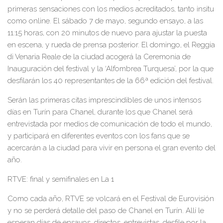
primeras sensaciones con los medios acreditados, tanto insitu
como online. El sábado 7 de mayo, segundo ensayo, a las
11:15 horas, con 20 minutos de nuevo para ajustar la puesta
en escena, y rueda de prensa posterior. El domingo, el
Reggia
di
Venaria Reale de la ciudad acogerá la Ceremonia de
Inauguración del festival y la ‘Alfombrea Turquesa’, por la que
desfilarán
los 40 representantes de la 66ª edición del festival.
Serán las primeras citas imprescindibles de unos intensos
días en Turín para Chanel, durante los que
Chanel
será
entrevistada por
medios de comunicación de todo el mundo,
y participará en diferentes eventos con los fans que se
acercarán a la ciudad para vivir en persona el gran evento del
año.
R
TVE: final y semifinales en
La 1
Como cada año,
RTVE
se volcará en el Festival de Eurovisión
y no se perderá detalle del paso de
Chanel en Turín
. Allí le
esperan días de ensayos, directos, entrevistas, desfile por la