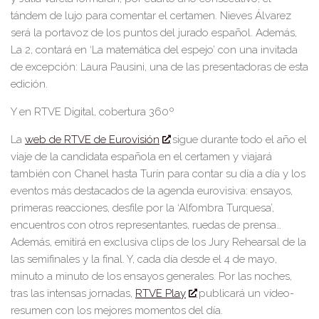
tándem de lujo para comentar el certamen.
Nieves Álvarez
será la portavoz de los puntos del jurado español.
Además,
La 2,
contará en
‘La matemática del espejo’
con una invitada
de excepción:
Laura Pausini,
una de las presentadoras de esta
edición.
Y en
RTVE Digital, cobertura 360º
La
web de RTVE de Eurovisión
sigue durante todo el año el
viaje
de la candidata española
en el certamen y viajará
también con
Chanel hasta Turín para contar su día a día y los
eventos más destacados de la agenda eurovisiva:
ensayos,
primeras reacciones, desfile por la ‘Alfombra Turquesa’,
encuentros con otros representantes, ruedas de prensa…
Además,
emitirá en exclusiva clips de los Jury Rehearsal de la
las semifinales y la final. Y,
cada día desde el 4 de mayo,
minuto a minuto de los ensayos generales. Por las noches,
tras las intensas jornadas,
RTVE Play
publicará un vídeo-
resumen
con
los mejores momentos del día.