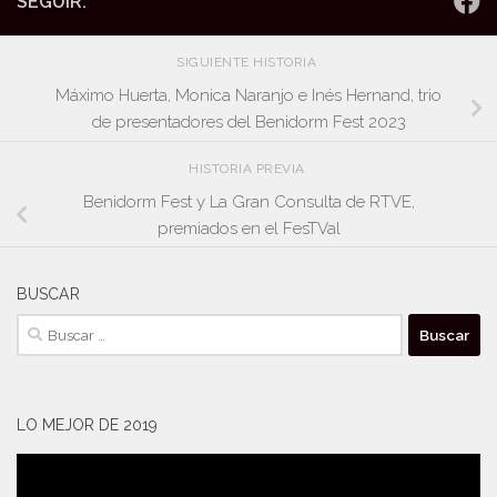
SEGUIR:
SIGUIENTE HISTORIA
Máximo Huerta, Monica Naranjo e Inés Hernand, trio
de presentadores del Benidorm Fest 2023
HISTORIA PREVIA
Benidorm Fest y La Gran Consulta de RTVE,
premiados en el FesTVal
BUSCAR
Buscar:
LO MEJOR DE 2019