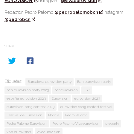
EUROVISION
Instragram
@vivaeurovision
Redactor: Pedro Palomo
@pedropalomobcn
Instagram
@pedrobcn
SHARE
Etiquetas:
Barcelona eurovision party
Bcn eurovision party
bcn eurovision party 2023
bcneurovision
ESC
españa eurovision 2023
Eurovision
eurovision 2023
eurovision song contest 2023
eurovision song contest festival
Festival de Eurovisión
Noticia
Pedro Palomo
Pedro Palomo Eurovision
Pedro Palomo Vivaeurovision
preparty
viva eurovision
vivaeurovision