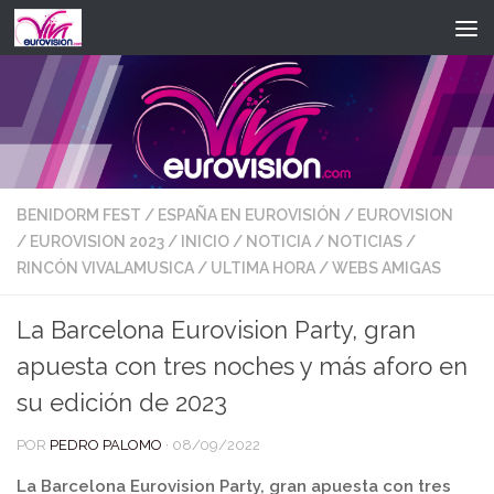
Saltar al contenido
BENIDORM FEST
/
ESPAÑA EN EUROVISIÓN
/
EUROVISION
/
EUROVISION 2023
/
INICIO
/
NOTICIA
/
NOTICIAS
/
RINCÓN VIVALAMUSICA
/
ULTIMA HORA
/
WEBS AMIGAS
La Barcelona Eurovision Party, gran
apuesta con tres noches y más aforo en
su edición de 2023
POR
PEDRO PALOMO
·
08/09/2022
La Barcelona Eurovision Party, gran apuesta con tres