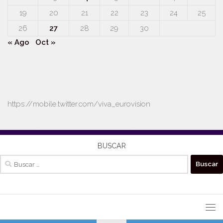
19
20
21
22
23
24
25
26
27
28
29
30
« Ago
Oct »
https://mobile.twitter.com/viva_eurovision
BUSCAR
Buscar: