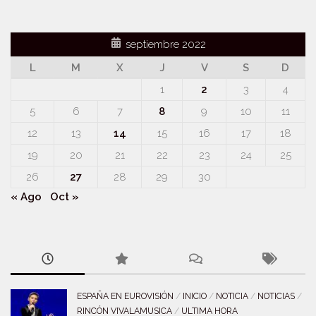
septiembre 2022
L
M
X
J
V
S
D
1
2
3
4
5
6
7
8
9
10
11
12
13
14
15
16
17
18
19
20
21
22
23
24
25
26
27
28
29
30
« Ago
Oct »
ESPAÑA EN EUROVISIÓN
/
INICIO
/
NOTICIA
/
NOTICIAS
/
RINCÓN VIVALAMUSICA
/
ULTIMA HORA