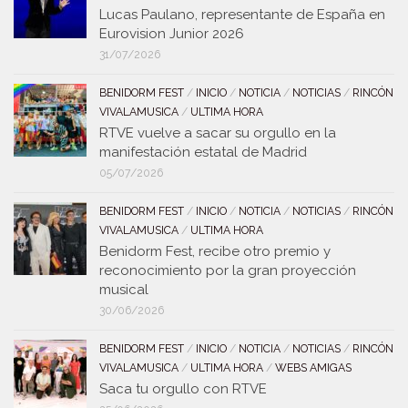
Lucas Paulano, representante de España en
Eurovision Junior 2026
31/07/2026
BENIDORM FEST
/
INICIO
/
NOTICIA
/
NOTICIAS
/
RINCÓN
VIVALAMUSICA
/
ULTIMA HORA
RTVE vuelve a sacar su orgullo en la
manifestación estatal de Madrid
05/07/2026
BENIDORM FEST
/
INICIO
/
NOTICIA
/
NOTICIAS
/
RINCÓN
VIVALAMUSICA
/
ULTIMA HORA
Benidorm Fest, recibe otro premio y
reconocimiento por la gran proyección
musical
30/06/2026
BENIDORM FEST
/
INICIO
/
NOTICIA
/
NOTICIAS
/
RINCÓN
VIVALAMUSICA
/
ULTIMA HORA
/
WEBS AMIGAS
Saca tu orgullo con RTVE