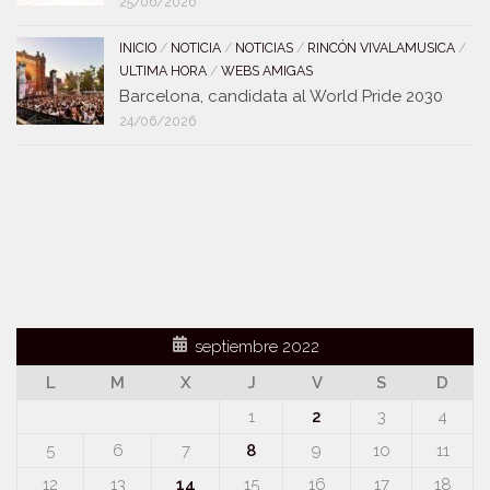
25/06/2026
INICIO
/
NOTICIA
/
NOTICIAS
/
RINCÓN VIVALAMUSICA
/
ULTIMA HORA
/
WEBS AMIGAS
Barcelona, candidata al World Pride 2030
24/06/2026
septiembre 2022
L
M
X
J
V
S
D
1
2
3
4
5
6
7
8
9
10
11
12
13
14
15
16
17
18