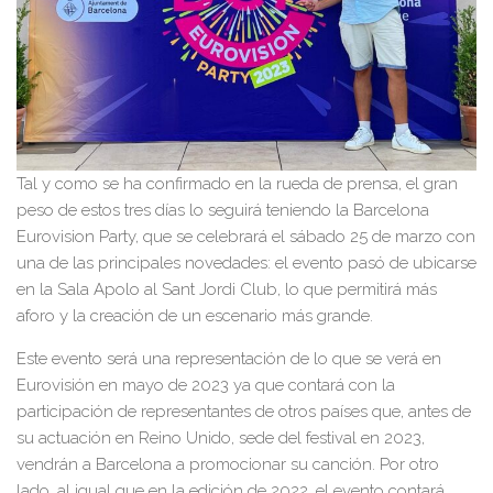
Tal y como se ha confirmado en la rueda de prensa, el gran
peso de estos tres días lo seguirá teniendo la Barcelona
Eurovision Party, que se celebrará el sábado 25 de marzo con
una de las principales novedades: el evento pasó de ubicarse
en la Sala Apolo al Sant Jordi Club, lo que permitirá más
aforo y la creación de un escenario más grande.
Este evento será una representación de lo que se verá en
Eurovisión en mayo de 2023 ya que contará con la
participación de representantes de otros países que, antes de
su actuación en Reino Unido, sede del festival en 2023,
vendrán a Barcelona a promocionar su canción. Por otro
lado, al igual que en la edición de 2022, el evento contará