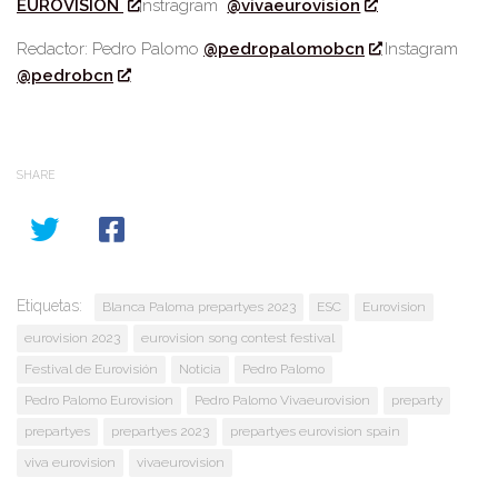
EUROVISION
Instragram
@vivaeurovision
Redactor: Pedro Palomo
@pedropalomobcn
Instagram
@pedrobcn
SHARE
Etiquetas:
Blanca Paloma prepartyes 2023
ESC
Eurovision
eurovision 2023
eurovision song contest festival
Festival de Eurovisión
Noticia
Pedro Palomo
Pedro Palomo Eurovision
Pedro Palomo Vivaeurovision
preparty
prepartyes
prepartyes 2023
prepartyes eurovision spain
viva eurovision
vivaeurovision