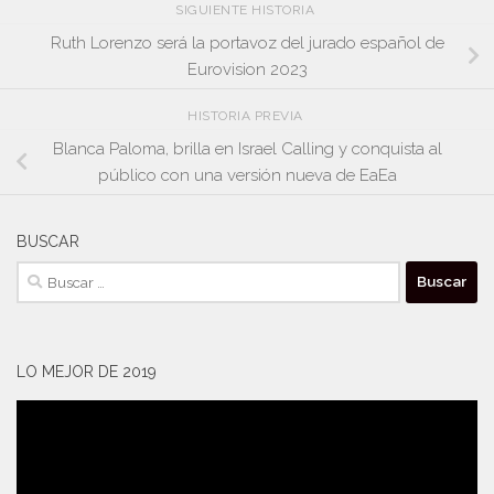
SIGUIENTE HISTORIA
Ruth Lorenzo será la portavoz del jurado español de
Eurovision 2023
HISTORIA PREVIA
Blanca Paloma, brilla en Israel Calling y conquista al
público con una versión nueva de EaEa
BUSCAR
Buscar:
LO MEJOR DE 2019