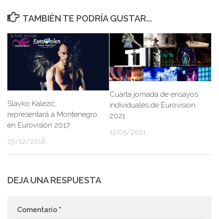
TAMBIÉN TE PODRÍA GUSTAR...
Cuarta jornada de ensayos
Slavko Kalezić,
individuales de Eurovision
representará a Montenegro
2021
en Eurovisión 2017
11/05/2021
29/12/2016
DEJA UNA RESPUESTA
Comentario
*