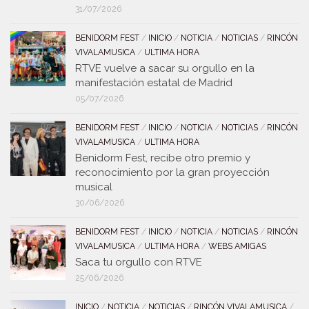
31/07/2026
BENIDORM FEST
/
INICIO
/
NOTICIA
/
NOTICIAS
/
RINCÓN
VIVALAMUSICA
/
ULTIMA HORA
RTVE vuelve a sacar su orgullo en la
manifestación estatal de Madrid
05/07/2026
BENIDORM FEST
/
INICIO
/
NOTICIA
/
NOTICIAS
/
RINCÓN
VIVALAMUSICA
/
ULTIMA HORA
Benidorm Fest, recibe otro premio y
reconocimiento por la gran proyección
musical
30/06/2026
BENIDORM FEST
/
INICIO
/
NOTICIA
/
NOTICIAS
/
RINCÓN
VIVALAMUSICA
/
ULTIMA HORA
/
WEBS AMIGAS
Saca tu orgullo con RTVE
25/06/2026
INICIO
/
NOTICIA
/
NOTICIAS
/
RINCÓN VIVALAMUSICA
/