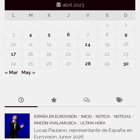
abril 2023
L
M
X
J
V
S
D
1
2
3
4
5
6
7
8
9
10
11
12
13
14
15
16
17
18
19
20
21
22
23
24
25
26
27
28
29
30
« Mar
May »
ESPAÑA EN EUROVISIÓN
/
INICIO
/
NOTICIA
/
NOTICIAS
/
RINCÓN VIVALAMUSICA
/
ULTIMA HORA
Lucas Paulano, representante de España en
Eurovision Junior 2026