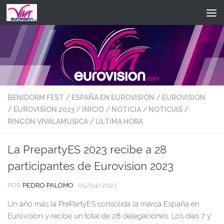
Saltar al contenido
BENIDORM FEST
/
ESPAÑA EN EUROVISIÓN
/
EUROVISION
/
EUROVISION 2023
/
INICIO
/
NOTICIA
/
NOTICIAS
/
RINCÓN VIVALAMUSICA
/
ULTIMA HORA
La PrepartyES 2023 recibe a 28
participantes de Eurovision 2023
POR
PEDRO PALOMO
·
05/04/2023
Un año más la PrePartyES consolida la marca España en
Eurovision y recibe un total de 28 delegaciones. Los días 7 y