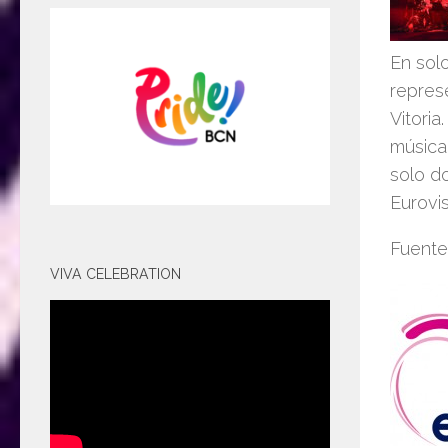
En sol
repres
Vitoria
música
solo d
Eurovi
Fuente
VIVA CELEBRATION