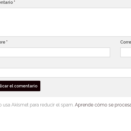
ntario
*
bre
*
Corre
io usa Akismet para reducir el spam.
Aprende cómo se procesan