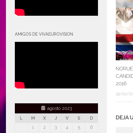
AMIGOS DE VIVAEUROVISION
NORUEG
CANDI
2016
19/01/2
agosto 2023
DEJA 
L
M
X
J
V
S
D
1
2
3
4
5
6