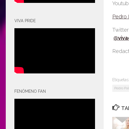
Youtu
Pedro
VIVA PRIDE
Twitte
@viva
Redact
Etiquetas
Pedro Pa
FENÓMENO FAN
TA