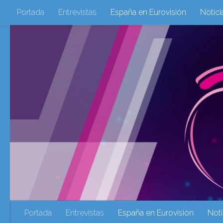
Portada
Entrevistas
España en Eurovisión
Notici
Saltar al contenido
Eurovisión 2016
Eurovisión 2017
Eurovision 2018
Eurovision 2025
Webs Amigas
Galeria Multimedia
eurovision 2020
eurovision 2021
Eurovision 2022
Ultima Hora
Webs Amigas
Portada
Entrevistas
España en Eurovisión
Noti