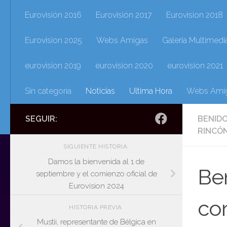
Eurovisión 2016
Eurovisión 2017
Eurovision 2018
Eurovision 2025
Webs Amigas
Galeria Multimedi
eurovision 2019
eurovision 2020
eurovision 2021
Sin categoría
Noticias
Ultima Hora
Webs Ami
SEGUIR:
BENID
RINCÓN
SIGUIENTE HISTORIA
Damos la bienvenida al 1 de
Be
septiembre y el comienzo oficial de
Eurovision 2024
con
HISTORIA PREVIA
Mustii, representante de Bélgica en