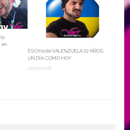
oy,
a en
ESCmode VALENZUELA:72 AÑOS,
UN DÍA COMO HOY
03/03/2016