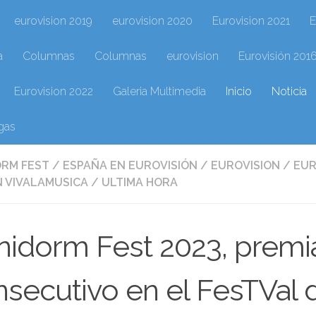
eurovision 2019
eurovision 2020
Eurovision 2021
E
a
Columnas
Columnas
eurovision
Eurovisión 201
Eurovision 2022
Galeria Multimedia
Inicio
Noticia
gas
ORM FEST
/
ESPAÑA EN EUROVISIÓN
/
EUROVISION
/
EUR
 VIVALAMUSICA
/
ULTIMA HORA
nidorm Fest 2023, prem
secutivo en el FesTVal d