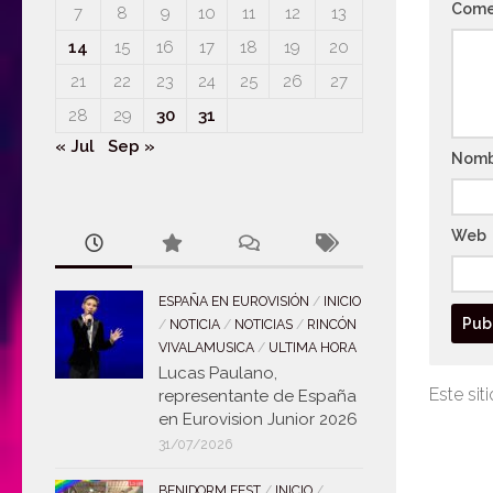
Come
7
8
9
10
11
12
13
14
15
16
17
18
19
20
21
22
23
24
25
26
27
28
29
30
31
« Jul
Sep »
Nom
Web
ESPAÑA EN EUROVISIÓN
/
INICIO
/
NOTICIA
/
NOTICIAS
/
RINCÓN
VIVALAMUSICA
/
ULTIMA HORA
Lucas Paulano,
Este sit
representante de España
en Eurovision Junior 2026
31/07/2026
BENIDORM FEST
/
INICIO
/