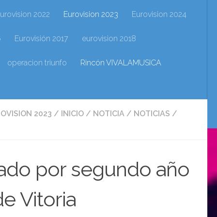
urovision 2022
Eurovision 2023
Eurovision 2024
6
Eurovisión 2017
eurovision 2018
operacion triunfo
Rincón VIVALAMUSICA
OVISION 2023
/
INICIO
/
NOTICIA
/
NOTICIAS
/
iado por segundo año
e Vitoria