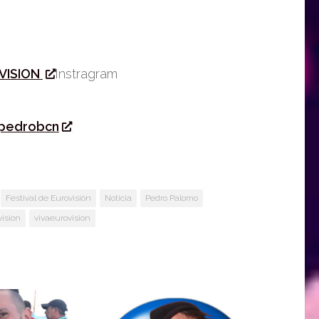
VISION
Instragram
pedrobcn
Festival de Eurovisión
Noticia
Pedro Palomo
vision
vivaeurovision