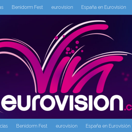
as
Benidorm Fest
eurovision
España en Eurovisión
eurovision 2019
eurovision 2020
Eurovision 2021
Eur
Columnas
Columnas
eurovision
Eurovisión 2016
Galeria Multimedia
Inicio
Noticia
operacion triunfo
cias
Benidorm Fest
eurovision
España en Eurovisión