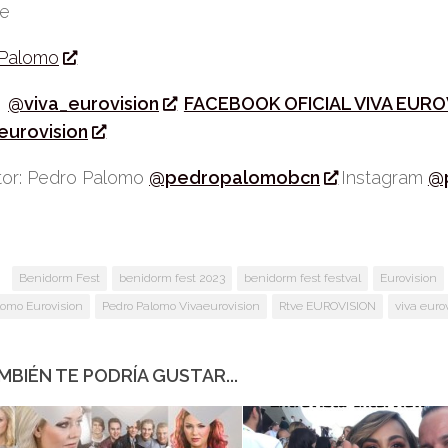
be
 Palomo
r
@viva_eurovision
FACEBOOK OFICIAL VIVA EURO
eurovision
or: Pedro Palomo
@pedropalomobcn
Instagram
@
:
Benidorm Fest
benidorm fest 2023
benidorm fest festval
Eurovision
lomo Eurovision
Pedro Palomo Vivaeurovision
Rtve EUROVISION
viva euro
MBIÉN TE PODRÍA GUSTAR...