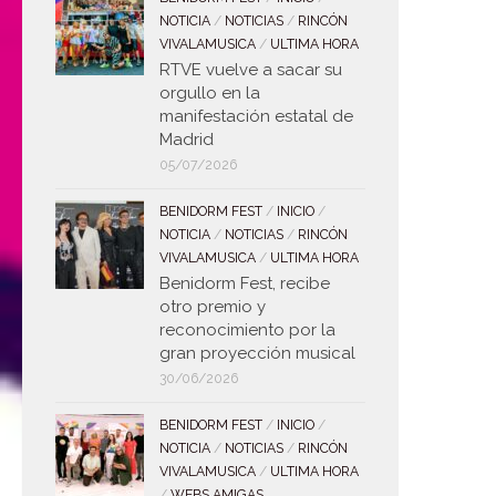
NOTICIA
/
NOTICIAS
/
RINCÓN
VIVALAMUSICA
/
ULTIMA HORA
RTVE vuelve a sacar su
orgullo en la
manifestación estatal de
Madrid
05/07/2026
BENIDORM FEST
/
INICIO
/
NOTICIA
/
NOTICIAS
/
RINCÓN
VIVALAMUSICA
/
ULTIMA HORA
Benidorm Fest, recibe
otro premio y
reconocimiento por la
gran proyección musical
30/06/2026
BENIDORM FEST
/
INICIO
/
NOTICIA
/
NOTICIAS
/
RINCÓN
VIVALAMUSICA
/
ULTIMA HORA
/
WEBS AMIGAS