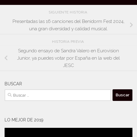
SIGUIENTE HISTORIA
Presentadas las 16 canciones del Benidorm Fest 2024,
una gran diversidad y calidad musical.
HISTORIA PREVIA
Segundo ensayo de Sandra Valero en Eurovision
Junior, ya puedes votar por España en la web del
JESC
BUSCAR
Buscar:
LO MEJOR DE 2019