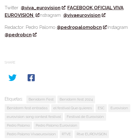
Twitter
@viva_eurovision
FACEBOOK OFICIAL VIVA
EUROVISION
Instragram
@vivaeurovision
Redactor: Pedro Palomo
@pedropalomobcn
Instagram
@pedrobcn
SHARE
Etiquetas:
Benidorm Fest
Benidorm fest 2024
Benidorm fest entradas
el festival Que quieres
ESC
Eurovision
eurovision song contest festival
Festival de Eurovisión
Pedro Palomo
Pedro Palomo Eurovision
Pedro Palomo Vivaeurovision
RTVE
Rtve EUROVISION