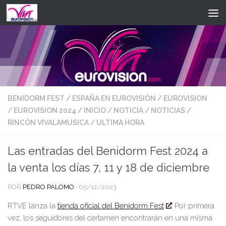
Saltar al contenido
BENIDORM FEST
/
ESPAÑA EN EUROVISIÓN
/
EUROVISION
/
EUROVISION 2024
/
INICIO
/
NOTICIA
/
NOTICIAS
/
RINCÓN VIVALAMUSICA
/
ULTIMA HORA
Las entradas del Benidorm Fest 2024 a
la venta los días 7, 11 y 18 de diciembre
POR
PEDRO PALOMO
·
05/12/2023
RTVE lanza la
tienda oficial del Benidorm Fest
. Por primera
vez, los seguidores del certamen encontrarán en una misma