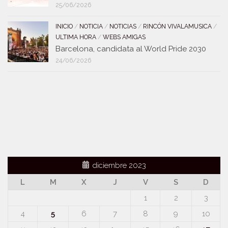
25/06/2026
INICIO
/
NOTICIA
/
NOTICIAS
/
RINCÓN VIVALAMUSICA
/
ULTIMA HORA
/
WEBS AMIGAS
Barcelona, candidata al World Pride 2030
24/06/2026
diciembre 2023
L
M
X
J
V
S
D
1
2
3
4
5
6
7
8
9
10