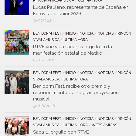
RINCÓN VIVALAMUSICA
/
ULTIMA HORA
Lucas Paulano, representante de España en
Eurovision Junior 2026
31/07/2026
BENIDORM FEST
/
INICIO
/
NOTICIA
/
NOTICIAS
/
RINCÓN
VIVALAMUSICA
/
ULTIMA HORA
RTVE vuelve a sacar su orgullo en la
manifestación estatal de Madrid
05/07/2026
BENIDORM FEST
/
INICIO
/
NOTICIA
/
NOTICIAS
/
RINCÓN
VIVALAMUSICA
/
ULTIMA HORA
Benidorm Fest, recibe otro premio y
reconocimiento por la gran proyección
musical
30/06/2026
BENIDORM FEST
/
INICIO
/
NOTICIA
/
NOTICIAS
/
RINCÓN
VIVALAMUSICA
/
ULTIMA HORA
/
WEBS AMIGAS
Saca tu orgullo con RTVE