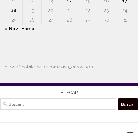
11
12
13
14
15
16
17
18
19
20
21
22
23
24
25
26
27
28
29
30
31
« Nov
Ene »
https://mobile.twitter.com/viva_eurovision
BUSCAR
Buscar: