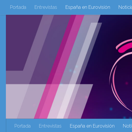
Portada
Entrevistas
España en Eurovisión
Notici
Saltar al contenido
Eurovisión 2016
Eurovisión 2017
Eurovision 2018
Eurovision 2025
Webs Amigas
Galeria Multimedia
eurovision 2020
eurovision 2021
Eurovision 2022
Ultima Hora
Webs Amigas
Portada
Entrevistas
España en Eurovisión
Noti