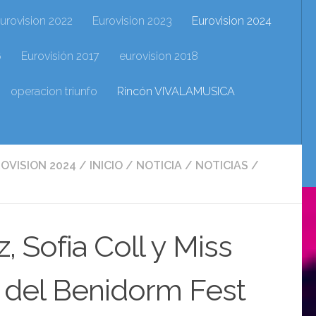
urovision 2022
Eurovision 2023
Eurovision 2024
6
Eurovisión 2017
eurovision 2018
operacion triunfo
Rincón VIVALAMUSICA
OVISION 2024
/
INICIO
/
NOTICIA
/
NOTICIAS
/
 Sofia Coll y Miss
as del Benidorm Fest