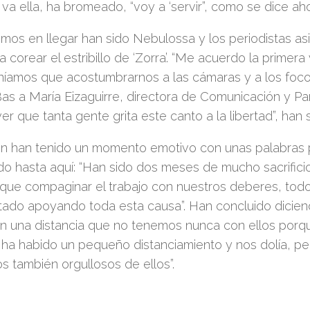
 va ella, ha bromeado, “voy a ‘servir
”
, como se dice aho
timos en llegar han sido Nebulossa y los periodistas as
a corear el estribillo de ‘Zorra’. “Me acuerdo la primer
níamos que acostumbrarnos a las cámaras y a los focos
as a María Eizaguirre, directora de Comunicación y Pa
er que tanta gente grita este canto a la libertad”, han
n han tenido un momento emotivo con unas palabras pa
do hasta aquí: “
H
an sido dos meses de mucho sacrific
 que compaginar el trabajo con nuestros deberes, todos
tado apoyando toda esta causa”. Han concluido dicie
ran una distancia que no tenemos nunca con ellos por
ha habido un pequeño distanciamiento y nos dolía
,
pe
s también orgullosos de ellos”.