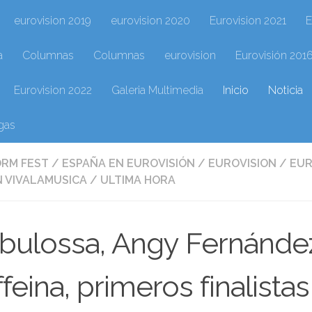
eurovision 2019
eurovision 2020
Eurovision 2021
E
a
Columnas
Columnas
eurovision
Eurovisión 201
Eurovision 2022
Galeria Multimedia
Inicio
Noticia
gas
ORM FEST
/
ESPAÑA EN EUROVISIÓN
/
EUROVISION
/
EUR
 VIVALAMUSICA
/
ULTIMA HORA
ulossa, Angy Fernández,
feina, primeros finalist