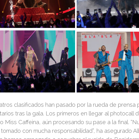
atros clasificados han pasado por la rueda de prensa 
rios tras la gala. Los primeros en llegar al
photocall
de
do Miss Caffeina, aún procesando su pase a la final. “
tomado con mucha responsabilidad”, ha asegurado Alb