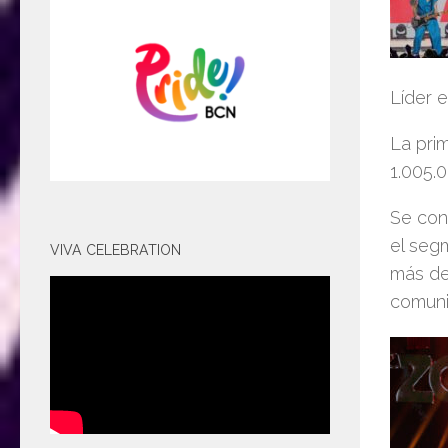
Líder e
La pri
1.005.
Se con
el seg
VIVA CELEBRATION
más de
comuni