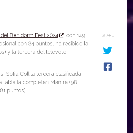
l del Benidorm Fest 2024
,
con 149
SHARE
fesional con 84 puntos
,
ha recibido la
s) y la tercera del televoto
 Sofia Coll la tercera clasificada
a tabla la completan Mantra (98
81 puntos).