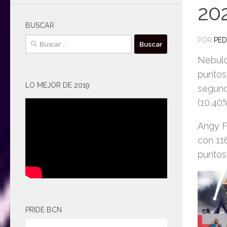
20
BUSCAR
Buscar:
POR
PE
Nebulo
puntos
LO MEJOR DE 2019
segund
(10,40%
Angy Fe
con 11
puntos)
PRIDE BCN