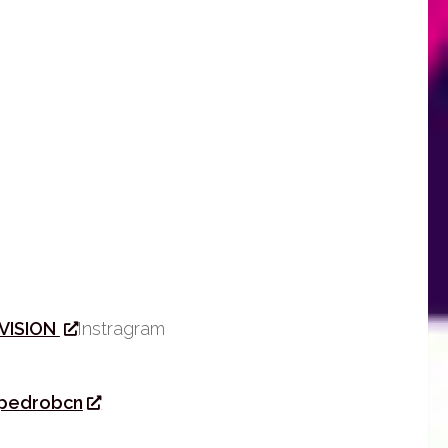
VISION
Instragram
pedrobcn