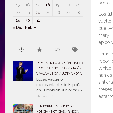
pero si
15
16
17
18
19
20
21
22
23
24
25
26
27
28
Los úl
29
30
31
vuelto 
« Dic
Feb »
que te
Mary B
épico v
Tambié
recorri
ESPAÑA EN EUROVISIÓN
/
INICIO
tenido
/
NOTICIA
/
NOTICIAS
/
RINCÓN
VIVALAMUSICA
/
ULTIMA HORA
han es
Lucas Paulano,
sintie
representante de España
meses 
en Eurovision Junior 2026
estamo
31/07/2026
BENIDORM FEST
/
INICIO
/
NOTICIA
/
NOTICIAS
/
RINCÓN