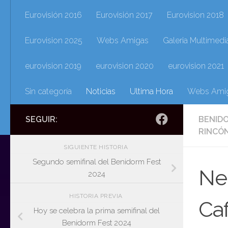
Eurovisión 2016
Eurovisión 2017
Eurovision 2018
Eurovision 2025
Webs Amigas
Galeria Multimedi
eurovision 2019
eurovision 2020
eurovision 2021
Sin categoría
Noticias
Ultima Hora
Webs Ami
SEGUIR:
BENID
RINCÓN
SIGUIENTE HISTORIA
Segundo semifinal del Benidorm Fest
Neb
2024
HISTORIA PREVIA
Caf
Hoy se celebra la prima semifinal del
Benidorm Fest 2024