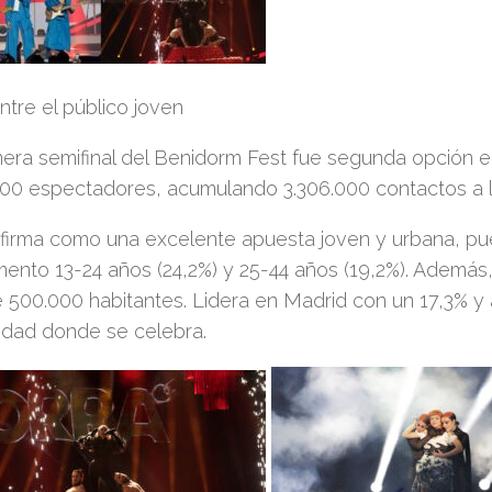
ntre el público joven
mera semifinal del Benidorm Fest fue segunda opción e
000 espectadores, acumulando 3.306.000 contactos a l
firma como una
excelente apuesta joven y urbana
,
pu
mento 13-24 años (24,2%) y 25-44 años (19,2%)
.
Además
 500.000 habitantes
. L
idera en Madrid con un 17,3% y 
dad donde se celebra.