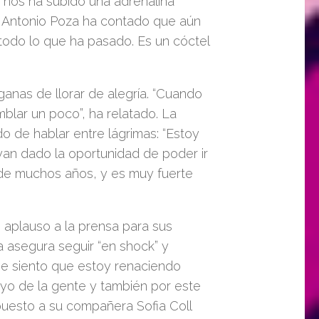
nos ha subido una adrenalina
o”. Antonio Poza ha contado que aún
todo lo que ha pasado. Es un cóctel
anas de llorar de alegría. “Cuando
blar un poco”, ha relatado. La
o de hablar entre lágrimas: “
E
stoy
n dado la oportunidad de poder ir
 de muchos años, y es muy fuerte
 aplauso a la prensa para sus
a asegura seguir “en
shock
” y
 Me siento que estoy renaciendo
poyo de la gente y también por este
a puesto a su compañera Sofia Coll