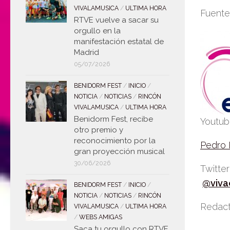
VIVALAMUSICA
/
ULTIMA HORA
Fuente
RTVE vuelve a sacar su
orgullo en la
manifestación estatal de
Madrid
05/07/2026
BENIDORM FEST
/
INICIO
/
NOTICIA
/
NOTICIAS
/
RINCÓN
VIVALAMUSICA
/
ULTIMA HORA
Benidorm Fest, recibe
Youtu
otro premio y
reconocimiento por la
Pedro
gran proyección musical
30/06/2026
Twitte
@viva
BENIDORM FEST
/
INICIO
/
NOTICIA
/
NOTICIAS
/
RINCÓN
Redact
VIVALAMUSICA
/
ULTIMA HORA
/
WEBS AMIGAS
Saca tu orgullo con RTVE