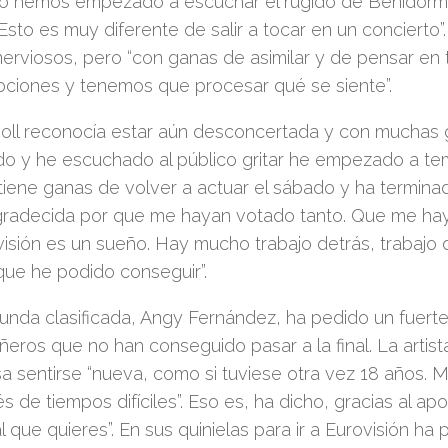
o hemos empezado a escuchar el rugido de Benidorm 
 Esto es muy diferente de salir a tocar en un conciert
nerviosos
,
pero “con ganas de asimilar y de pensar en 
ciones y tenemos que procesar qué se siente”.
Coll reconocía estar aún desconcertada y con muchas g
ido y he escuchado al público gritar he empezado a tem
 tiene ganas de volver a actuar el sábado y ha terminad
radecida por que me hayan votado tanto. Que me haya
visión es un sueño. Hay mucho trabajo detrás, trabajo
que he podido conseguir”.
unda clasificada, Angy Fernández, ha pedido un fuerte
eros que no han conseguido pasar a la final. La artist
sa sentirse “nueva, como si tuviese otra vez 18 años.
 de tiempos difíciles”. Eso es, ha dicho, gracias al a
al que quieres”. En sus quinielas para ir a Eurovisión h