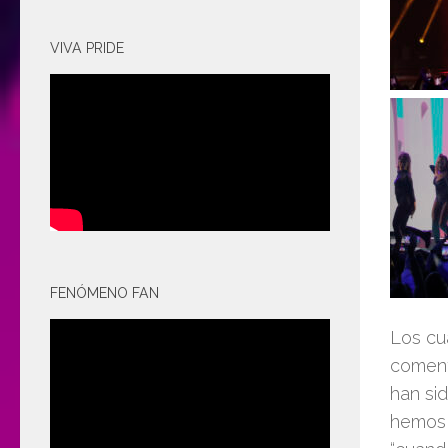
VIVA PRIDE
FENÓMENO FAN
Los cu
comenta
han si
hemos 