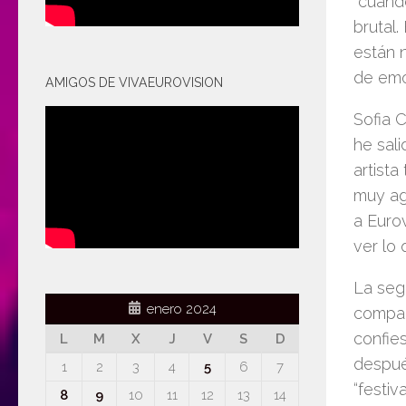
“cuand
brutal.
están 
de emo
AMIGOS DE VIVAEUROVISION
Sofia 
he sal
artista
muy ag
a Euro
ver lo 
La seg
enero 2024
compañ
confie
L
M
X
J
V
S
D
después
1
2
3
4
5
6
7
“festiv
8
9
10
11
12
13
14