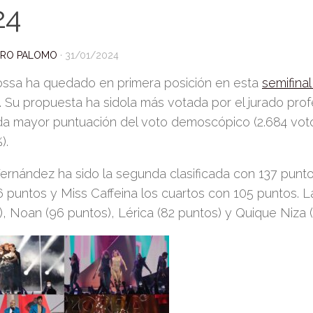
24
DRO PALOMO
·
31/01/2024
ssa ha quedado en primera posición en esta
semifina
.
Su propuesta ha sido
la más votada por el jurado pro
a mayor puntuación del voto demoscópico (2
.
684 voto
).
rnández ha sido la segunda clasificada con 137 puntos,
6 puntos y Miss Caffeina los cuartos con 105 puntos.
L
, Noan (96 puntos), Lérica (82 puntos) y Quique Niza (