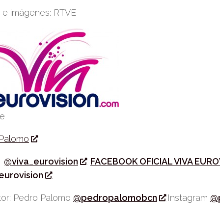
 e imágenes: RTVE
be
 Palomo
r
@viva_eurovision
FACEBOOK OFICIAL VIVA EURO
eurovision
or: Pedro Palomo
@pedropalomobcn
Instagram
@