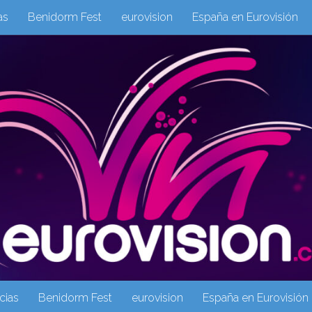
as
Benidorm Fest
eurovision
España en Eurovisión
eurovision 2019
eurovision 2020
Eurovision 2021
Eur
Columnas
Columnas
eurovision
Eurovisión 2016
Galeria Multimedia
Inicio
Noticia
operacion triunfo
cias
Benidorm Fest
eurovision
España en Eurovisión