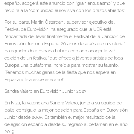
español acogerá este anuncio con “gran
entusiasmo
” y que
recibirá a la “comunidad eurovisiva con los brazos abiertos”.
Por su parte,
Martin Österdahl
,
supervisor ejecutivo del
Festival de
Eurovisión
, ha asegurado que la UER está
“encantada de ll
evar finalmente el Festival de la Canción de
Eurovisión
Junior a España 20 años después de su victoria”
.
Ha agradecido a España haber
aceptado
acoger la 22ª
edición
de un
festival
“
que ofrece a jóvenes artistas de toda
Europa una plataforma increíble para
mostrar su talento.
¡Tenemos muchas ganas de la fiesta que nos espera en
España a finales de este año!
”.
Sandra Valero en Eurovis
ión Junior 2023
En Niza, l
a valenciana Sandra Valero, junto a su equipo de
baile, consiguió
la mejor posición para España en E
urovisión
Junior
desde 2005
. Es también el mejor resultado de la
d
elegación española desde su regreso al certamen en el año
2019
.