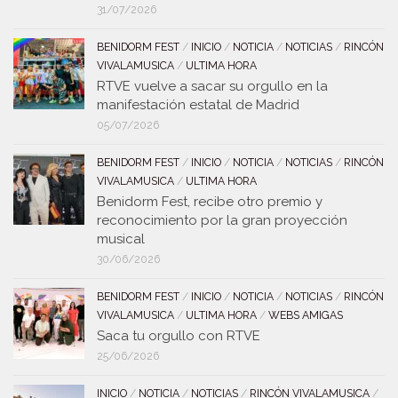
31/07/2026
BENIDORM FEST
/
INICIO
/
NOTICIA
/
NOTICIAS
/
RINCÓN
VIVALAMUSICA
/
ULTIMA HORA
RTVE vuelve a sacar su orgullo en la
manifestación estatal de Madrid
05/07/2026
BENIDORM FEST
/
INICIO
/
NOTICIA
/
NOTICIAS
/
RINCÓN
VIVALAMUSICA
/
ULTIMA HORA
Benidorm Fest, recibe otro premio y
reconocimiento por la gran proyección
musical
30/06/2026
BENIDORM FEST
/
INICIO
/
NOTICIA
/
NOTICIAS
/
RINCÓN
VIVALAMUSICA
/
ULTIMA HORA
/
WEBS AMIGAS
Saca tu orgullo con RTVE
25/06/2026
INICIO
/
NOTICIA
/
NOTICIAS
/
RINCÓN VIVALAMUSICA
/