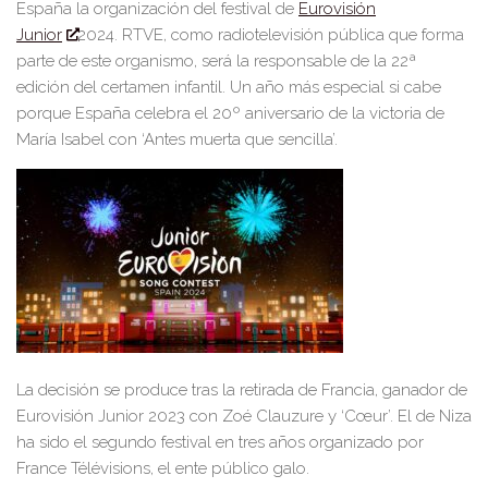
España la organizaci
ón del festival de
Eurovisión
Junior
202
4
.
RTVE, como radiotelevisión pública que forma
parte de este organismo, será la responsable de la 22ª
edición del certamen infantil.
Un año más espe
cial si cabe
porque España celebra el
20
º
aniversario de la victoria de
María Isabel con ‘Antes muerta que sen
cilla’.
La decisión se produce tras la retirada de Francia, ganador de
Eurovisión Junior 2023 con Zo
é
Clauzure y ‘
C
œur’
. El de Niza
ha sido el seg
undo festival en tres años
organizado por
France Télévisions, el ente público galo.