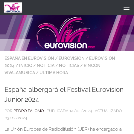
Saltar al contenido
ESPAÑA EN EUROVISIÓN
/
EUROVISION
/
EUROVISION
2024
/
INICIO
/
NOTICIA
/
NOTICIAS
/
RINCÓN
VIVALAMUSICA
/
ULTIMA HORA
España albergará el Festival Eurovision
Junior 2024
POR
PEDRO PALOMO
· PUBLICADA
14/02/2024
· ACTUALIZADO
03/12/2024
La Unión Europea de Radiodifusión (UER) ha
encargado
a