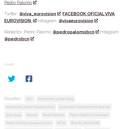
Pedro Palomo
Twitter
@viva_eurovision
FACEBOOK OFICIAL VIVA
EUROVISION
Instragram
@vivaeurovision
Redactor: Pedro Palomo
@pedropalomobcn
Instagram
@pedrobcn
SHARE
Etiquetas:
ESC
eurovision junior 2024
eurovision junior España 2024
eurovision song contest festival
jesc 2024
Noticia
Pedro Palomo
Pedro Palomo Eurovision
Pedro Palomo Vivaeurovision
RTVE
Rtve EUROVISION