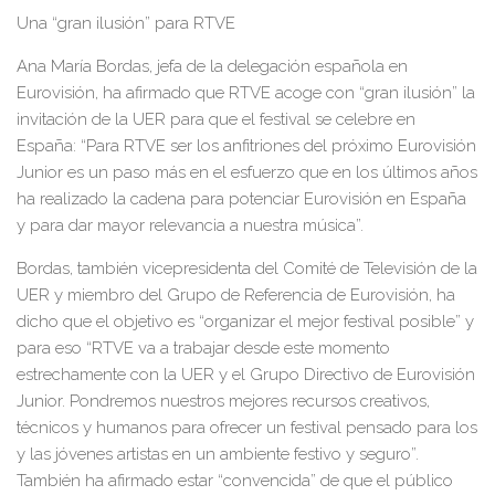
Una “gran ilusión” para
RTVE
Ana María Bordas
, jefa de la
d
elegación
e
spañola en
Eurovisión
, ha
afirmado
que RTVE acoge con “gran ilusión” la
invitación de la UER para que
el festival se celebre en
España
: “
P
ara RTVE ser los anfitriones del próximo Eurovisión
Junior
es un paso más en el esfuerzo que en los últimos años
ha realizado la cadena para potenciar E
urovisión en España
y para dar mayor relevancia a nuestra música”.
Bordas, también v
icepresidenta del Comité de Televisión de la
UER y miembro
del
Grupo
de
Referencia
de Eurovisión, ha
dicho que el objetivo es
“organizar el mejor festival posible” y
para eso “RTVE va a trabajar desde este momento
estrechamente con la UER
y el
Grupo Directivo de Eurovisi
ó
n
Junior
.
Pondremos nuestros mejores recursos creativos,
técnicos y humanos para ofrecer un festival pensado p
ara los
y las jóvenes artistas en un ambiente festivo y seguro”.
También ha afirmado estar “convencida” de que e
l público