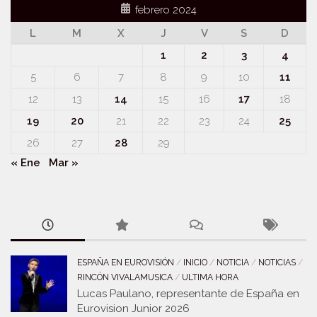
febrero 2024
L
M
X
J
V
S
D
1
2
3
4
5
6
7
8
9
10
11
12
13
14
15
16
17
18
19
20
21
22
23
24
25
26
27
28
29
« Ene
Mar »
ESPAÑA EN EUROVISIÓN
/
INICIO
/
NOTICIA
/
NOTICIAS
/
RINCÓN VIVALAMUSICA
/
ULTIMA HORA
Lucas Paulano, representante de España en
Eurovision Junior 2026