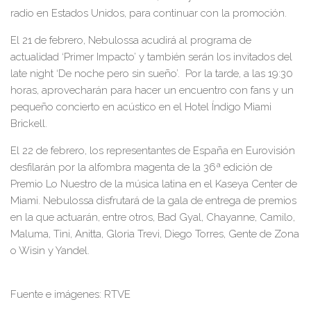
radio en Estados Unidos, para
continuar con la promoción.
El 21 de febrero, Nebulossa acudirá al programa de
actualidad
‘
Primer Impacto
’
y también serán los invitados del
late night
‘
De noche pero sin sueño
’
. Por la tarde, a las 19:30
horas, aprovecharán para hacer un encuentro con
fans y un
pequeño concierto en acústico en el Hotel Índigo Miami
Brickell.
El 22 de febrero, los representantes de España en Eurovisión
desfilarán por la alfombra magenta de la 36ª edición de
Premio Lo Nuestro de la música latina en el Kaseya Center de
M
iami. Nebulossa disfrutará de la gala de entrega de premios
en la que actuarán, entre otros, Bad Gyal, Chayanne, Camilo,
Maluma, Tini, Anitta, Gloria Trevi, Diego Torres, Gente de Zona
o Wisin y Yandel.
Fuente e imágenes: RTVE