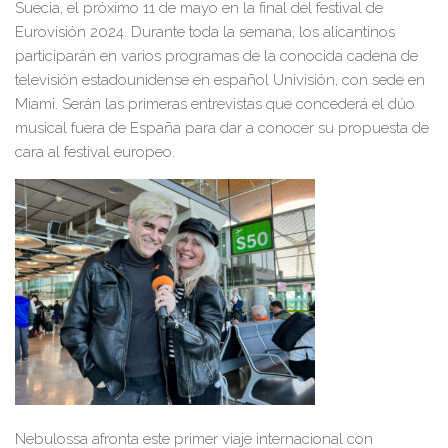
Suecia, el próximo 11 de mayo en la final del
festival de
Eurovi
sión 2024
. Durante toda la semana, los alicantinos
participarán en varios programas de la conocida cadena de
televisión estadounidense en español Univisión, con sede en
Miami. Serán las primeras entrevistas que concederá el dúo
musical fuera de España para
dar a conocer su propuesta de
cara al festival europeo.
Nebulossa afronta este primer viaje internacional con