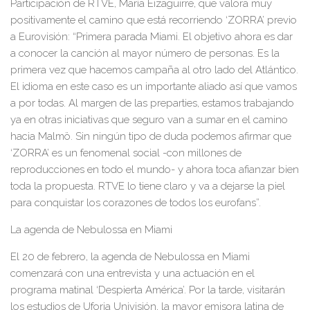
Participación de R
TVE, María Eizaguirr
e
, que valora muy
positivamente el camino que está recorriendo
‘
ZORRA
’
previo
a Eurovisión: “Primera parada Miami. El objetivo ahora es dar
a conocer la canción al mayor número de personas. Es la
primera vez que hacemos campaña al otro l
ado del Atlántico.
El idioma en este caso es un importante aliado así que vamos
a por todas. Al margen de las
preparties
, estamos trabajando
ya en otras iniciativas que seguro van a sumar en el camino
hacia Malmö. Sin ningún tipo de duda podemos afirmar qu
e
‘
ZORRA
’
es un fenomenal social -con millones de
reproducciones en todo el mundo- y ahora toca afianzar bien
toda la propuesta. RTVE lo tiene claro y va a dejarse la piel
para conquistar los corazones de todos los eurofans”.
La agenda de Nebulossa en Mia
mi
El 20 de febrero, la agenda de Nebulossa en Miami
comenzará con una entrevista y una actuación en el
programa matinal
‘
Despierta América
’
. Por la tarde, visitarán
los estudios de Uforia Univisión, la mayor emisora latina de