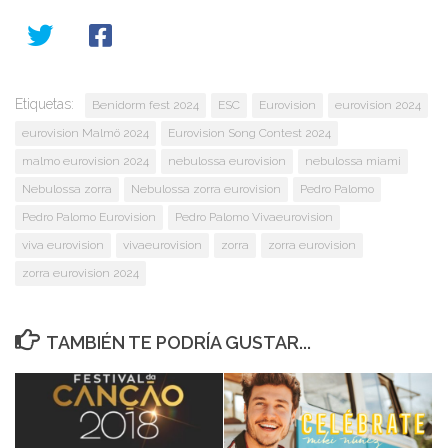
Etiquetas:
Benidorm fest 2024
ESC
Eurovision
eurovision 2024
eurovision Malmö 2024
Eurovision Song Contest 2024
malmo eurovision 2024
nebulossa eurovision
nebulossa miami
Nebulossa zorra
Nebulossa zorra eurovision
Pedro Palomo
Pedro Palomo Eurovision
Pedro Palomo Vivaeurovision
viva eurovision
vivaeurovision
zorra
zorra eurovision
zorra eurovision 2024
TAMBIÉN TE PODRÍA GUSTAR...