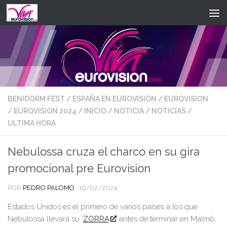
Saltar al contenido
BENIDORM FEST
/
ESPAÑA EN EUROVISIÓN
/
EUROVISION
/
EUROVISION 2024
/
INICIO
/
NOTICIA
/
NOTICIAS
/
ULTIMA HORA
Nebulossa cruza el charco en su gira
promocional pre Eurovision
POR
PEDRO PALOMO
·
19/02/2024
Estados Unidos es el primero de varios países a los que
Nebulossa
llevará su
‘
ZORRA
’
antes de terminar en Malmö,