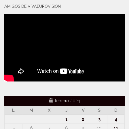
AMIGOS DE VIVAEUROVISION
febrero 2024
L
M
X
J
V
S
D
1
2
3
4
5
6
7
8
9
10
11