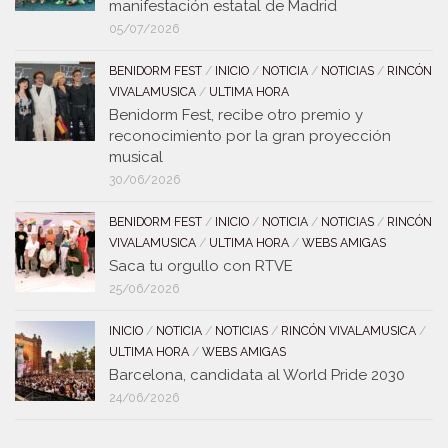
manifestación estatal de Madrid
05/07/2026
BENIDORM FEST
/
INICIO
/
NOTICIA
/
NOTICIAS
/
RINCÓN
VIVALAMUSICA
/
ULTIMA HORA
Benidorm Fest, recibe otro premio y
reconocimiento por la gran proyección
musical
30/06/2026
BENIDORM FEST
/
INICIO
/
NOTICIA
/
NOTICIAS
/
RINCÓN
VIVALAMUSICA
/
ULTIMA HORA
/
WEBS AMIGAS
Saca tu orgullo con RTVE
25/06/2026
INICIO
/
NOTICIA
/
NOTICIAS
/
RINCÓN VIVALAMUSICA
/
ULTIMA HORA
/
WEBS AMIGAS
Barcelona, candidata al World Pride 2030
24/06/2026