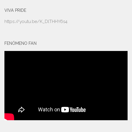
VIVA PRIDE
https://youtu.be/K_DlTHHY6s4
FENÓMENO FAN