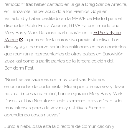
“emoción” tras haber cantado en la gala Drag Star de Arrecife,
en Lanzarote, haber acudido a los Premios Goya en
Valladolid y haber desfilado en
la MFWF de Madrid para el
diseñador Pablo Erroz. Además, RTVE ha confirmado que
Mery Bas y Mark Dasousa participarán en la
EsPreParty de
Madrid
, la primera fiesta eurovisiva previa al festival. Los
días 29 y 30 de marzo serán los anfitriones en dos concie
rtos
que reunirán a representantes de otros países en Eurovisión
2024, así como a participantes de la tercera edición del
Benidorm Fest.
“Nuestras sensaciones son muy positivas. Estamos
emocionadas de poder visitar Miami por primera vez y llevar
hasta allí
nuestra canción”, han asegurado Mery Bas y Mark
Dasousa. Para Nebulossa, estas semanas previas “han sido
muy intensas pero a la vez muy nutritivas. Siempre
aprendiendo cosas nuevas”.
Junto a Nebulossa está la
d
irectora de Comunicación y