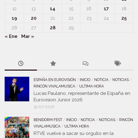
12
13
14
15
16
17
18
19
20
21
22
23
24
25
26
27
28
29
« Ene
Mar »
ESPAÑA EN EUROVISIÓN
/
INICIO
/
NOTICIA
/
NOTICIAS
/
RINCÓN VIVALAMUSICA
/
ULTIMA HORA
Lucas Paulano, representante de España en
Eurovision Junior 2026
31/07/2026
BENIDORM FEST
/
INICIO
/
NOTICIA
/
NOTICIAS
/
RINCÓN
VIVALAMUSICA
/
ULTIMA HORA
RTVE vuelve a sacar su orgullo en la