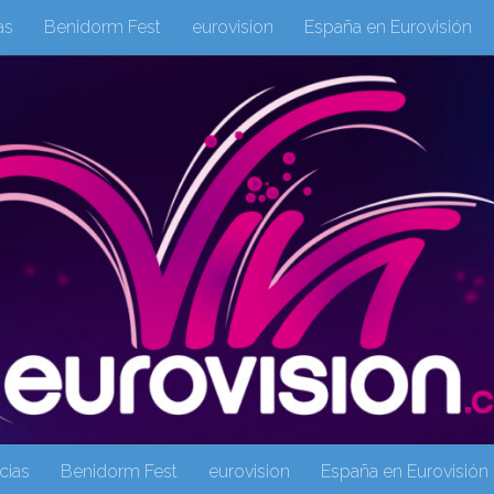
as
Benidorm Fest
eurovision
España en Eurovisión
eurovision 2019
eurovision 2020
Eurovision 2021
Eur
Columnas
Columnas
eurovision
Eurovisión 2016
Galeria Multimedia
Inicio
Noticia
operacion triunfo
cias
Benidorm Fest
eurovision
España en Eurovisión