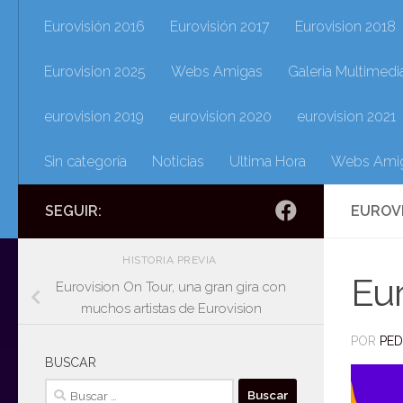
Eurovisión 2016
Eurovisión 2017
Eurovision 2018
Eurovision 2025
Webs Amigas
Galeria Multimedi
eurovision 2019
eurovision 2020
eurovision 2021
Sin categoría
Noticias
Ultima Hora
Webs Ami
SEGUIR:
EUROV
HISTORIA PREVIA
Eur
Eurovision On Tour, una gran gira con
muchos artistas de Eurovision
POR
PE
BUSCAR
Buscar: