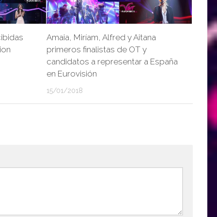
ibidas
Amaia, Miríam, Alfred y Aitana
ion
primeros finalistas de OT y
candidatos a representar a España
en Eurovisión
15/01/2018