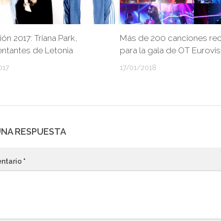
ión 2017: Triana Park,
Más de 200 canciones rec
ntantes de Letonia
para la gala de OT Eurovis
017
17/01/2018
UNA RESPUESTA
ntario
*