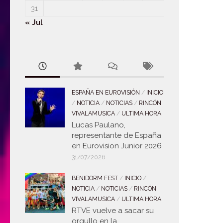
31
« Jul
ESPAÑA EN EUROVISIÓN
/
INICIO
/
NOTICIA
/
NOTICIAS
/
RINCÓN
VIVALAMUSICA
/
ULTIMA HORA
Lucas Paulano,
representante de España
en Eurovision Junior 2026
31/07/2026
BENIDORM FEST
/
INICIO
/
NOTICIA
/
NOTICIAS
/
RINCÓN
VIVALAMUSICA
/
ULTIMA HORA
RTVE vuelve a sacar su
orgullo en la