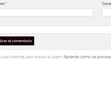
bre
*
Corre
io usa Akismet para reducir el spam.
Aprende cómo se procesan