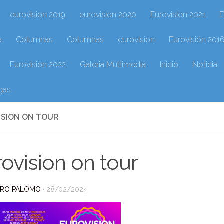
eurovision 2019
eurovision 2020
Eurovision 2021
E
a
Columnas
Columnas
eurovision
Eurovisión 201
Eurovision 2022
Galeria Multimedia
Inicio
Noticia
gas
ISION ON TOUR
ovision on tour
DRO PALOMO
·
28/02/2024