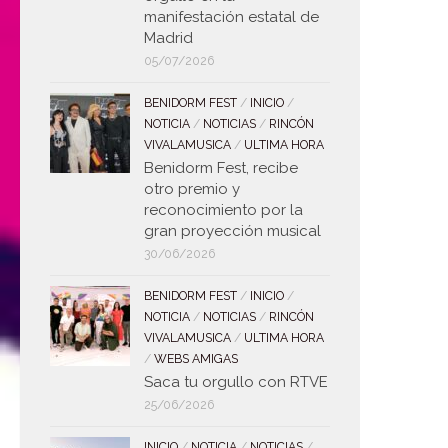
manifestación estatal de
Madrid
05/07/2026
BENIDORM FEST
/
INICIO
/
NOTICIA
/
NOTICIAS
/
RINCÓN
VIVALAMUSICA
/
ULTIMA HORA
Benidorm Fest, recibe
otro premio y
reconocimiento por la
gran proyección musical
30/06/2026
BENIDORM FEST
/
INICIO
/
NOTICIA
/
NOTICIAS
/
RINCÓN
VIVALAMUSICA
/
ULTIMA HORA
/
WEBS AMIGAS
Saca tu orgullo con RTVE
25/06/2026
INICIO
/
NOTICIA
/
NOTICIAS
/