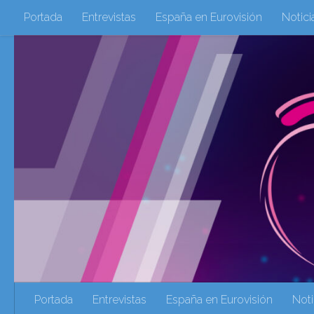
Portada
Entrevistas
España en Eurovisión
Notici
Saltar al contenido
Eurovisión 2016
Eurovisión 2017
Eurovision 2018
Eurovision 2025
Webs Amigas
Galeria Multimedia
eurovision 2020
eurovision 2021
Eurovision 2022
Ultima Hora
Webs Amigas
Portada
Entrevistas
España en Eurovisión
Noti