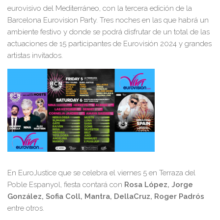
eurovisivo del Mediterráneo, con la tercera edición de la
Barcelona Eurovision Party. Tres noches en las que habrá un
ambiente festivo y donde se podrá disfrutar de un total de las
actuaciones de 15 participantes de Eurovisión 2024 y grandes
artistas invitados.
En EuroJustice que se celebra el viernes 5 en Terraza del
Poble Espanyol, fiesta contará con
Rosa López, Jorge
González, Sofia Coll, Mantra, DellaCruz, Roger Padrós
entre otros.