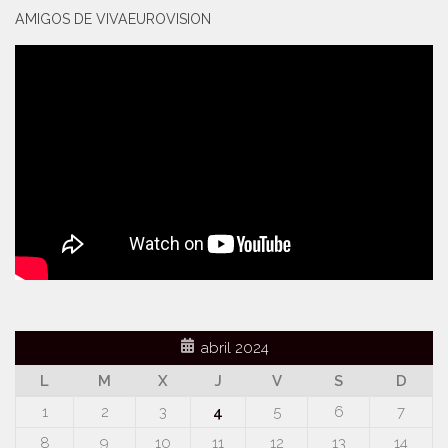
AMIGOS DE VIVAEUROVISION
abril 2024
L
M
X
J
V
S
D
1
2
3
4
5
6
7
8
9
10
11
12
13
14