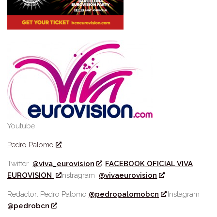
Youtube
Pedro Palomo
Twitter
@viva_eurovision
FACEBOOK OFICIAL VIVA
EUROVISION
Instragram
@vivaeurovision
Redactor: Pedro Palomo
@pedropalomobcn
Instagram
@pedrobcn