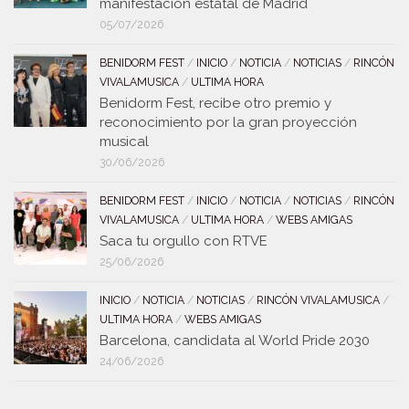
manifestación estatal de Madrid
05/07/2026
BENIDORM FEST
/
INICIO
/
NOTICIA
/
NOTICIAS
/
RINCÓN
VIVALAMUSICA
/
ULTIMA HORA
Benidorm Fest, recibe otro premio y
reconocimiento por la gran proyección
musical
30/06/2026
BENIDORM FEST
/
INICIO
/
NOTICIA
/
NOTICIAS
/
RINCÓN
VIVALAMUSICA
/
ULTIMA HORA
/
WEBS AMIGAS
Saca tu orgullo con RTVE
25/06/2026
INICIO
/
NOTICIA
/
NOTICIAS
/
RINCÓN VIVALAMUSICA
/
ULTIMA HORA
/
WEBS AMIGAS
Barcelona, candidata al World Pride 2030
24/06/2026