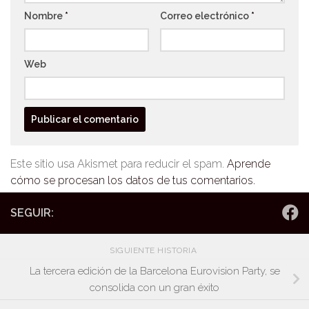
Nombre
*
Correo electrónico
*
Web
Este sitio usa Akismet para reducir el spam.
Aprende
cómo se procesan los datos de tus comentarios.
SEGUIR:
SIGUIENTE HISTORIA
La tercera edición de la Barcelona Eurovision Party, se
consolida con un gran éxito