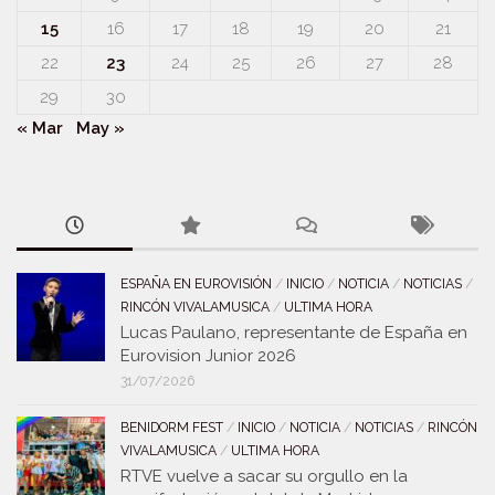
15
16
17
18
19
20
21
22
23
24
25
26
27
28
29
30
« Mar
May »
ESPAÑA EN EUROVISIÓN
/
INICIO
/
NOTICIA
/
NOTICIAS
/
RINCÓN VIVALAMUSICA
/
ULTIMA HORA
Lucas Paulano, representante de España en
Eurovision Junior 2026
31/07/2026
BENIDORM FEST
/
INICIO
/
NOTICIA
/
NOTICIAS
/
RINCÓN
VIVALAMUSICA
/
ULTIMA HORA
RTVE vuelve a sacar su orgullo en la