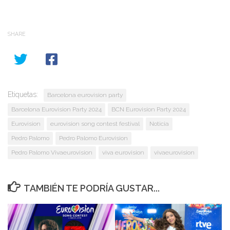
SHARE
Etiquetas:
Barcelona eurovision party
Barcelona Eurovision Party 2024
BCN Eurovision Party 2024
Eurovision
eurovision song contest festival
Noticia
Pedro Palomo
Pedro Palomo Eurovision
Pedro Palomo Vivaeurovision
viva eurovision
vivaeurovision
TAMBIÉN TE PODRÍA GUSTAR...