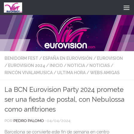
Saltar al contenido
BENIDORM FEST
/
ESPAÑA EN EUROVISIÓN
/
EUROVISION
/
EUROVISION 2024
/
INICIO
/
NOTICIA
/
NOTICIAS
/
RINCÓN VIVALAMUSICA
/
ULTIMA HORA
/
WEBS AMIGAS
La BCN Eurovision Party 2024 promete
ser una fiesta de postal, con Nebulossa
como anfitriones
POR
PEDRO PALOMO
·
04/04/2024
Barcelona se convierte este fin de semana en centro