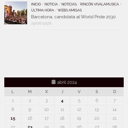
INICIO
/
NOTICIA
/
NOTICIAS
/
RINCÓN VIVALAMUSICA
/
ULTIMA HORA
/
WEBS AMIGAS
Barcelona, candidata al World Pride 2030
24/06/2026
abril 2024
L
M
X
J
V
S
D
1
2
3
4
5
6
7
8
9
10
11
12
13
14
15
16
17
18
19
20
21
22
23
24
25
26
27
28