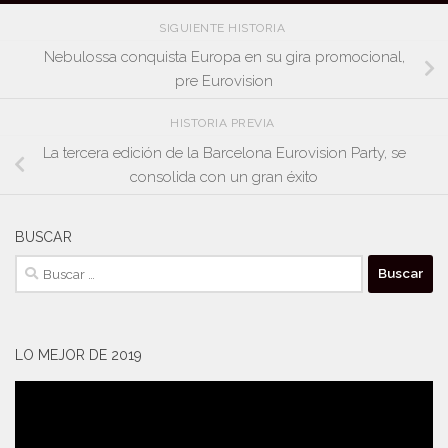
SIGUIENTE HISTORIA
Nebulossa conquista Europa en su gira promocional,
pre Eurovision
HISTORIA PREVIA
La tercera edición de la Barcelona Eurovision Party, se
consolida con un gran éxito
BUSCAR
Buscar:
LO MEJOR DE 2019