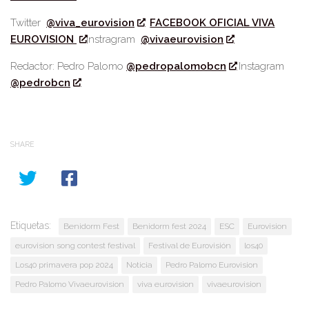
Twitter
@viva_eurovision
FACEBOOK OFICIAL VIVA
EUROVISION
Instragram
@vivaeurovision
Redactor: Pedro Palomo
@pedropalomobcn
Instagram
@pedrobcn
SHARE
Etiquetas:
Benidorm Fest
Benidorm fest 2024
ESC
Eurovision
eurovision song contest festival
Festival de Eurovisión
los40
Los40 primavera pop 2024
Noticia
Pedro Palomo Eurovision
Pedro Palomo Vivaeurovision
viva eurovision
vivaeurovision