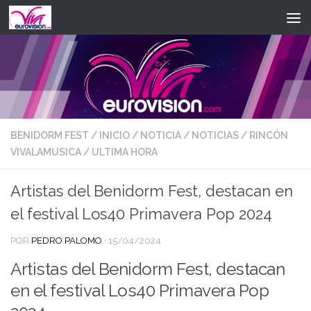
Saltar al contenido
BENIDORM FEST
/
INICIO
/
NOTICIA
/
NOTICIAS
/
RINCÓN
VIVALAMUSICA
/
ULTIMA HORA
Artistas del Benidorm Fest, destacan en
el festival Los40 Primavera Pop 2024
POR
PEDRO PALOMO
·
15/04/2024
Artistas del Benidorm Fest, destacan
en el festival Los40 Primavera Pop