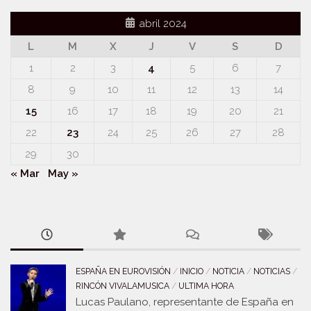
abril 2024
L
M
X
J
V
S
D
1
2
3
4
5
6
7
8
9
10
11
12
13
14
15
16
17
18
19
20
21
22
23
24
25
26
27
28
29
30
« Mar
May »
ESPAÑA EN EUROVISIÓN
/
INICIO
/
NOTICIA
/
NOTICIAS
/
RINCÓN VIVALAMUSICA
/
ULTIMA HORA
Lucas Paulano, representante de España en