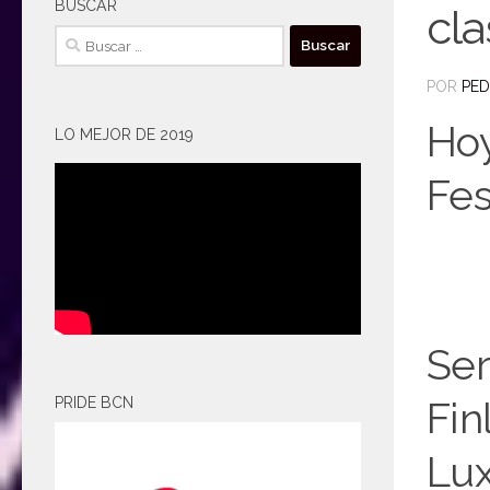
BUSCAR
cla
Buscar:
POR
PE
Hoy
LO MEJOR DE 2019
Fes
Ser
Fin
PRIDE BCN
Lux