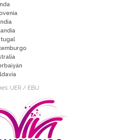
anda
ovenia
andia
landia
rtugal
xemburgo
tralia
erbaiyán
ldavia
es: UER / EBU