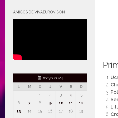
AMIGOS DE VIVAEUROVISION
Prim
Uc
mayo 2024
Ch
L
M
X
J
V
S
D
Pol
1
2
3
4
5
Se
6
7
8
9
10
11
12
Lit
13
14
15
16
17
18
19
Cr