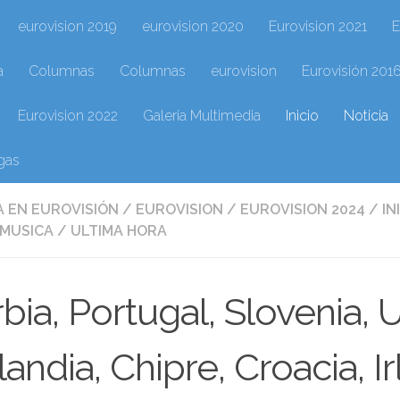
eurovision 2019
eurovision 2020
Eurovision 2021
E
a
Columnas
Columnas
eurovision
Eurovisión 201
Eurovision 2022
Galeria Multimedia
Inicio
Noticia
gas
 EN EUROVISIÓN
/
EUROVISION
/
EUROVISION 2024
/
IN
AMUSICA
/
ULTIMA HORA
bia, Portugal, Slovenia, U
landia, Chipre, Croacia,