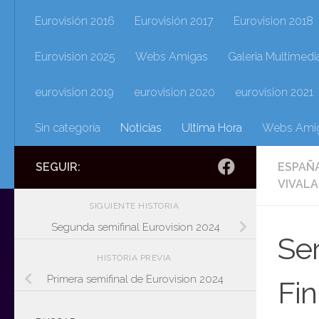
Eurovisión 2016
Eurovisión 2017
Eurovision 2018
Eurovision 2025
Webs Amigas
Galeria Multimedi
eurovision 2019
eurovision 2020
eurovision 2021
Sin categoría
Noticias
Ultima Hora
Webs Ami
SEGUIR:
ESPAÑA
VIVAL
SIGUIENTE HISTORIA
Segunda semifinal Eurovision 2024
Ser
HISTORIA PREVIA
Primera semifinal de Eurovision 2024
Fin