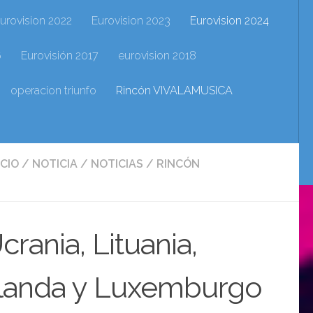
urovision 2022
Eurovision 2023
Eurovision 2024
6
Eurovisión 2017
eurovision 2018
operacion triunfo
Rincón VIVALAMUSICA
ICIO
/
NOTICIA
/
NOTICIAS
/
RINCÓN
crania, Lituania,
 Irlanda y Luxemburgo