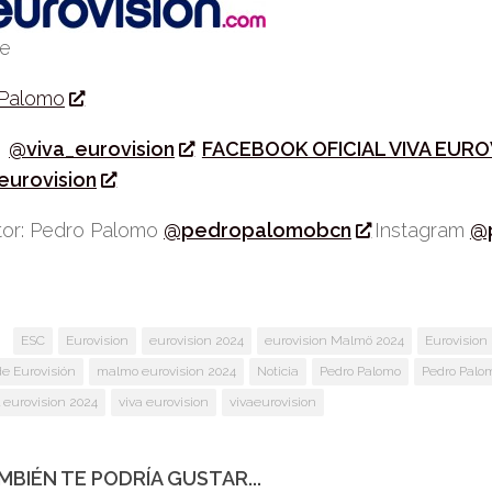
be
 Palomo
r
@viva_eurovision
FACEBOOK OFICIAL VIVA EURO
eurovision
or: Pedro Palomo
@pedropalomobcn
Instagram
@
:
ESC
Eurovision
eurovision 2024
eurovision Malmö 2024
Eurovision
de Eurovisión
malmo eurovision 2024
Noticia
Pedro Palomo
Pedro Palo
 eurovision 2024
viva eurovision
vivaeurovision
MBIÉN TE PODRÍA GUSTAR...