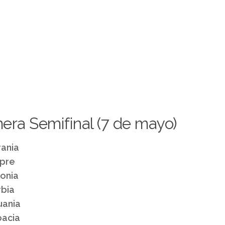
era Semifinal (7 de mayo)
rania
ipre
onia
rbia
uania
oacia