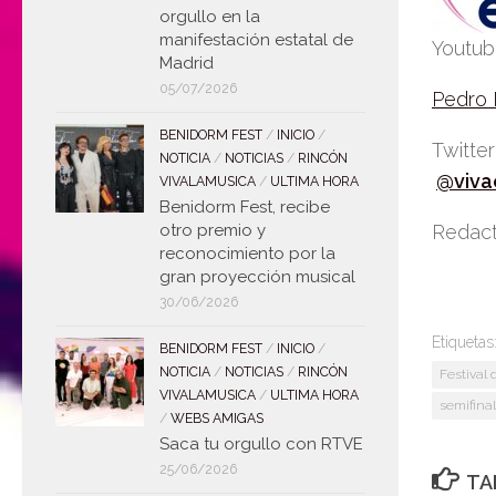
orgullo en la
manifestación estatal de
Youtu
Madrid
05/07/2026
Pedro
BENIDORM FEST
/
INICIO
/
Twitte
NOTICIA
/
NOTICIAS
/
RINCÓN
@viva
VIVALAMUSICA
/
ULTIMA HORA
Benidorm Fest, recibe
Redact
otro premio y
reconocimiento por la
gran proyección musical
30/06/2026
Etiquetas
BENIDORM FEST
/
INICIO
/
NOTICIA
/
NOTICIAS
/
RINCÓN
Festival 
VIVALAMUSICA
/
ULTIMA HORA
semifinal
/
WEBS AMIGAS
Saca tu orgullo con RTVE
25/06/2026
TA