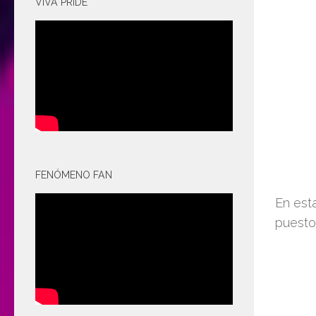
VIVA PRIDE
FENÓMENO FAN
En est
puesto”