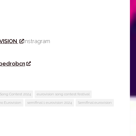
VISION
Instragram
pedrobcn
 Song Contest 2024
eurovision song contest festival
mo Eurovision
semifinal 1 eurovision 2024
Semifinal eurovision