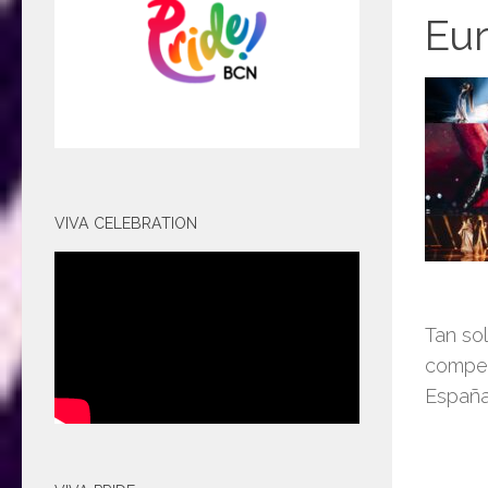
Eur
VIVA CELEBRATION
Tan so
competi
España,