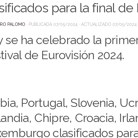
sificados para la final d
DRO PALOMO
· PUBLICADA
07/05/2024
· ACTUALIZADO
07/05/2024
 se ha celebrado la primer
tival de Eurovisión 2024.
bia, Portugal, Slovenia, Ucr
landia, Chipre, Croacia, Irl
emburgo clasificados para 