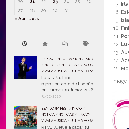
20
21
22
23
24
25
26
Irl
27
28
29
30
31
Esl
« Abr
Jul »
Isl
Fin
Po
Lu
Aus
ESPAÑA EN EUROVISIÓN
/
INICIO
Az
/
NOTICIA
/
NOTICIAS
/
RINCÓN
Mo
VIVALAMUSICA
/
ULTIMA HORA
Lucas Paulano,
Imágen
representante de España
en Eurovision Junior 2026
31/07/2026
BENIDORM FEST
/
INICIO
/
NOTICIA
/
NOTICIAS
/
RINCÓN
VIVALAMUSICA
/
ULTIMA HORA
RTVE vuelve a sacar su