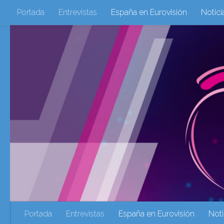
Portada
Entrevistas
España en Eurovisión
Notici
Saltar al contenido
Eurovisión 2016
Eurovisión 2017
Eurovision 2018
Eurovision 2025
Webs Amigas
Galeria Multimedia
eurovision 2020
eurovision 2021
Eurovision 2022
Ultima Hora
Webs Amigas
Portada
Entrevistas
España en Eurovisión
Noti