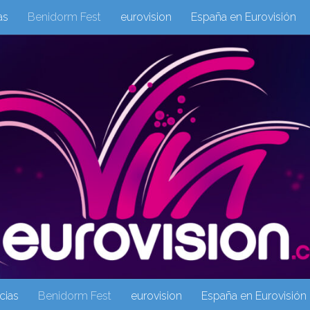
as
Benidorm Fest
eurovision
España en Eurovisión
eurovision 2019
eurovision 2020
Eurovision 2021
Eur
Columnas
Columnas
eurovision
Eurovisión 2016
Galeria Multimedia
Inicio
Noticia
operacion triunfo
cias
Benidorm Fest
eurovision
España en Eurovisión