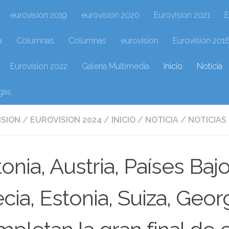
eurovision 2019
eurovision 2020
Eurovision 2021
E
a
Columnas
Columnas
eurovision
Eurovisión 201
Eurovision 2022
Galeria Multimedia
Inicio
Noticia
gas
ISION
/
EUROVISION 2024
/
INICIO
/
NOTICIA
/
NOTICIAS
onia, Austria, Países Bajo
cia, Estonia, Suiza, Geo