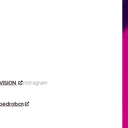
VISION
Instragram
pedrobcn