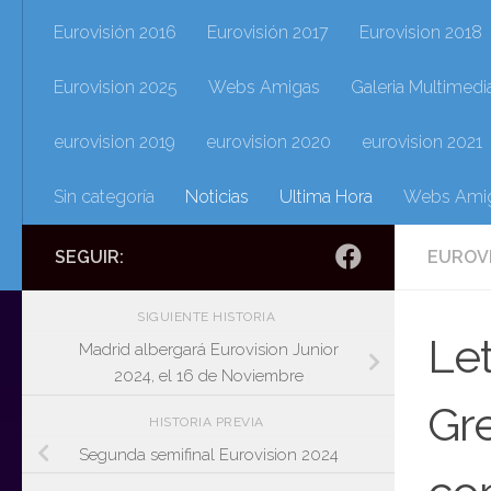
Eurovisión 2016
Eurovisión 2017
Eurovision 2018
Eurovision 2025
Webs Amigas
Galeria Multimedi
eurovision 2019
eurovision 2020
eurovision 2021
Sin categoría
Noticias
Ultima Hora
Webs Ami
SEGUIR:
EUROV
SIGUIENTE HISTORIA
Let
Madrid albergará Eurovision Junior
2024, el 16 de Noviembre
Gre
HISTORIA PREVIA
Segunda semifinal Eurovision 2024