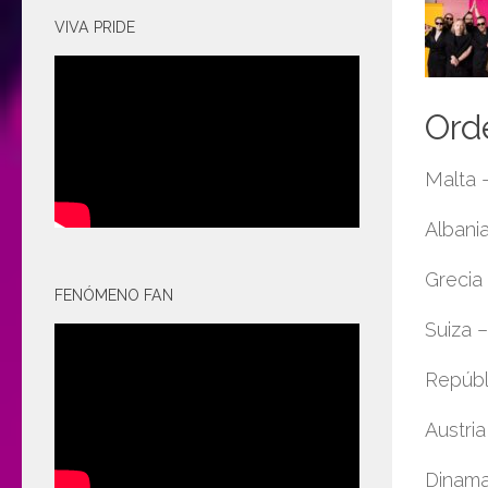
VIVA PRIDE
Ord
Malta –
Albania
Grecia 
FENÓMENO FAN
Suiza 
Repúbli
Austria
Dinama