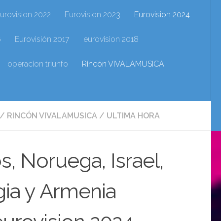
urovision 2022
Eurovision 2023
Eurovision 2024
6
Eurovisión 2017
eurovision 2018
operacion triunfo
Rincón VIVALAMUSICA
/
RINCÓN VIVALAMUSICA
/
ULTIMA HORA
s, Noruega, Israel,
rgia y Armenia