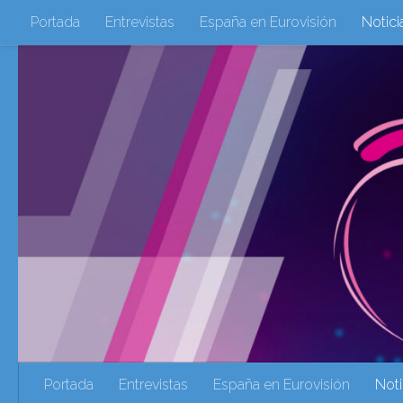
Portada
Entrevistas
España en Eurovisión
Notici
Saltar al contenido
Eurovisión 2016
Eurovisión 2017
Eurovision 2018
Eurovision 2025
Webs Amigas
Galeria Multimedia
eurovision 2020
eurovision 2021
Eurovision 2022
Ultima Hora
Webs Amigas
Portada
Entrevistas
España en Eurovisión
Noti