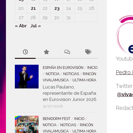
20
21
22
23
24
25
26
27
28
29
30
31
« Abr
Jul »
Youtu
ESPAÑA EN EUROVISIÓN
/
INICIO
Pedro
/
NOTICIA
/
NOTICIAS
/
RINCÓN
VIVALAMUSICA
/
ULTIMA HORA
Twitte
Lucas Paulano,
representante de España
@viva
en Eurovision Junior 2026
31/07/2026
Redact
BENIDORM FEST
/
INICIO
/
NOTICIA
/
NOTICIAS
/
RINCÓN
VIVALAMUSICA
/
ULTIMA HORA