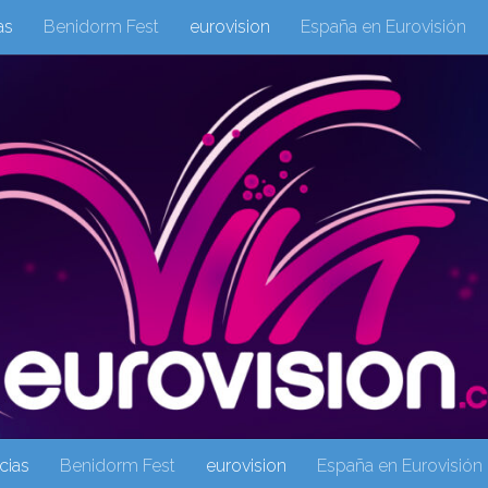
as
Benidorm Fest
eurovision
España en Eurovisión
eurovision 2019
eurovision 2020
Eurovision 2021
Eur
Columnas
Columnas
eurovision
Eurovisión 2016
Galeria Multimedia
Inicio
Noticia
operacion triunfo
cias
Benidorm Fest
eurovision
España en Eurovisión