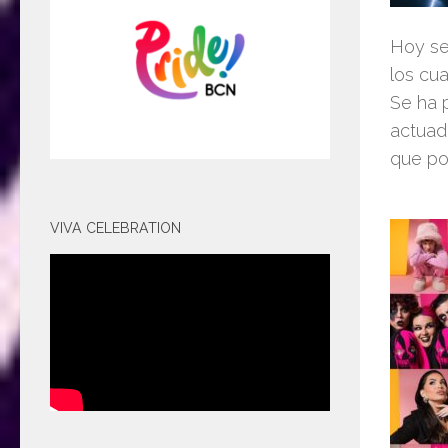
Hoy se 
los cua
Se ha 
actuado
que po
VIVA CELEBRATION