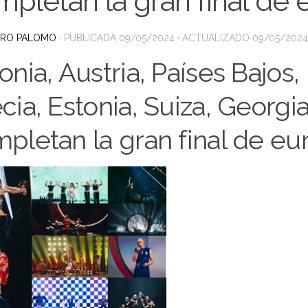
pletan la gran final de 
DRO PALOMO
· PUBLICADA
09/05/2024
· ACTUALIZADO
09/05/2024
onia, Austria, Países Bajos,
cia, Estonia, Suiza, Georgi
pletan la gran final de eu