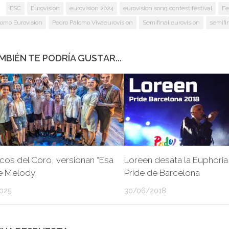
:
ESC
Eurovision
eurovision 2024
eurovision song contest festival
Fe
lomo Eurovision
Pedro Palomo Vivaeurovision
Semifinal eurovision
semifi
MBIÉN TE PODRÍA GUSTAR...
cos del Coro, versionan “Esa
Loreen desata la Euphoria 
de Melody
Pride de Barcelona
025
30/06/2018