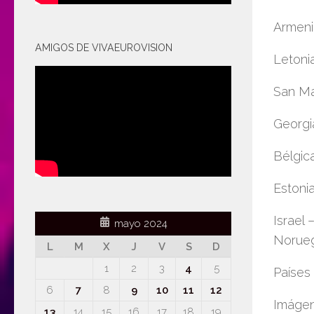
Armenia
AMIGOS DE VIVAEUROVISION
Letonia
San Mar
Georgia
Bélgica
Estonia
Israel 
mayo 2024
Norueg
L
M
X
J
V
S
D
1
2
3
4
5
Países 
6
7
8
9
10
11
12
Imáge
13
14
15
16
17
18
19