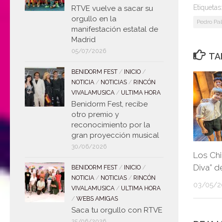
Etiquetas
RTVE vuelve a sacar su
orgullo en la
Pedro Pa
manifestación estatal de
Madrid
05/07/2026
TA
BENIDORM FEST
/
INICIO
/
NOTICIA
/
NOTICIAS
/
RINCÓN
VIVALAMUSICA
/
ULTIMA HORA
Benidorm Fest, recibe
otro premio y
reconocimiento por la
gran proyección musical
30/06/2026
Los Chi
Diva” 
BENIDORM FEST
/
INICIO
/
NOTICIA
/
NOTICIAS
/
RINCÓN
03/05/2
VIVALAMUSICA
/
ULTIMA HORA
/
WEBS AMIGAS
Saca tu orgullo con RTVE
25/06/2026