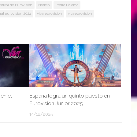
stival de Eurovisión
Noticia
Pedro Palomo
nal eurovision 2024
viva eurovision
vivaeurovision
en el
España logra un quinto puesto en
Eurovision Junior 2025
14/12/2025