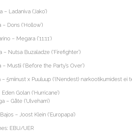
 – Ladaniva (‘Jako’)
 – Dons (‘Hollow’)
ino – Megara (’11:11′)
 – Nutsa Buzaladze (‘Firefighter’)
 – Mustii (‘Before the Party’s Over’)
 – 5miinust x Puuluup (‘(Nendest) narkootikumidest ei te
– Eden Golan (‘Hurricane’)
a – Gåte (‘Ulveham’)
Bajos – Joost Klein (‘Europapa’)
nes: EBU/UER