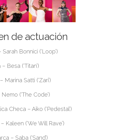
en de actuación
 Sarah Bonnici (‘Loop’)
 – Besa (‘Titan’)
– Marina Satti (‘Zari’)
– Nemo (‘The Code’)
ca Checa – Aiko (‘Pedestal’)
 – Kaleen (‘We Will Rave’)
rca – Saba (‘Sand’)