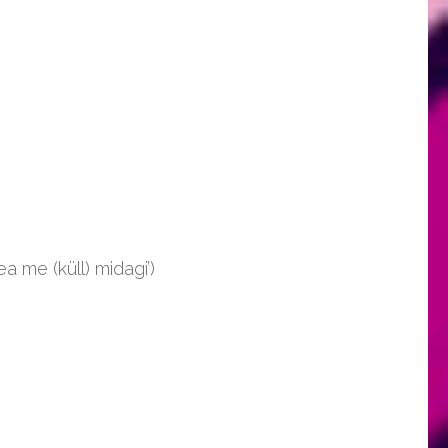
a me (küll) midagi’)