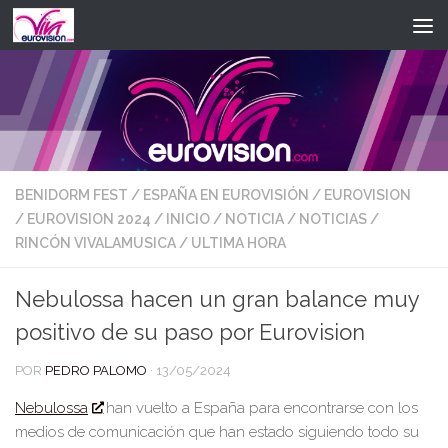
Saltar al contenido
BENIDORM FEST
/
ESPAÑA EN EUROVISIÓN
/
EUROVISION
/
EUROVISION 2024
/
INICIO
/
NOTICIA
/
NOTICIAS
/
RINCÓN VIVALAMUSICA
/
ULTIMA HORA
Nebulossa hacen un gran balance muy
positivo de su paso por Eurovision
POR
PEDRO PALOMO
·
13/05/2024
Nebulossa
han vuelto a España para encontrarse con los
medios de comun
icación que han estado siguiendo todo su