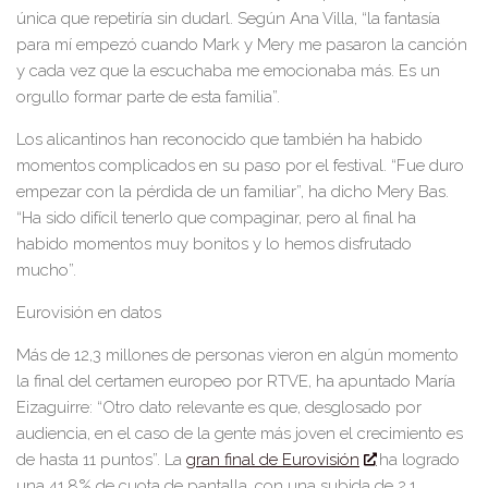
única que repetiría sin dudarl. Según Ana Villa, “la fantasía
para mí
empezó cuando Mark y Mery me pasaron la canción
y cada vez que la escuchaba me emocionaba más. Es
un
orgullo formar parte de esta familia”.
Los alicantinos han reconocido que también ha habido
momentos complicados en su paso por el festival. “Fue duro
emp
ezar con la pérdida de un familiar”, ha dicho Mery Bas.
“Ha sido difícil tenerlo que compaginar, p
ero al final ha
habido momentos muy bonitos y lo hemos disfrutado
mucho”.
Eurovisión en datos
Más de 12,3 millones de personas vieron en algún momento
la fi
nal del certamen europeo por RTVE, ha apuntado María
Eizaguirre: “Otro dato relevante es que, des
glosado por
audiencia
, en el caso de la gente más joven el crecimiento es
de hasta 11 puntos
”. La
g
ran
f
inal
de E
urovisión
ha logrado
una 41,8% de cuota de pantalla, con una subida de 2,1