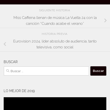
SIGUIENTE HISTORIA
Miss Caffeina llenan de música La Vuelta 24 con la
canción “Cuando acabe el verano”
HISTORIA PREVIA
Eurovision 2024, líder absoluto de audiencia, tanto
televisiva, como social
BUSCAR
Buscar:
LO MEJOR DE 2019