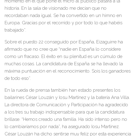
momento en el que pone el micro al público pasará a la
historia. En la sala de visionado m
e decían que no
recordaban nada igual. Se ha convertido en un himno en
Europa. Gracias por el recorrido y por todo lo que habéis
trabajado”.
Sobre el puesto
22 conseguido por España, Eizaguirre ha
afirmado que no cree que “nadie en España lo considere
com
o un fracaso. El éxito en su plenitud es un cúmulo de
muchas cosas. La candidatura de España se ha llevado la
máxima puntuación en el reconocimiento. Sois los
ganadores
de todo eso”.
En la rueda de prensa también han estado presentes los
bailarines
César
Louzán
y
Iosu Martínez
y la batería
Ana Villa
.
La directora de Comunicación y Participación ha agradecido
a los tres su trabajo indispensable para que la cand
idatura
brillase. “Hemos creado una familia. Ha sido intenso pero no
lo cambiaríamos por nada”, ha
asegurado Iosu Martínez.
César Louzán ha dicho sentirse muy feliz por esta experiencia