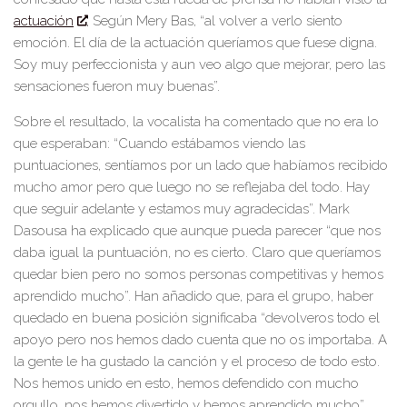
actuación
. Según Mery Bas, “al volver a verlo siento
emoción. El día de la actuación queríamos que fuese
digna.
Soy muy perfeccionista y aun veo algo que mejorar, pero las
sensaciones fueron muy buenas”.
So
bre el resultado, la vocalista ha comentado que no era lo
que esperaban: “Cuando estábamos viendo las
puntuaciones, sentíamos por un lado que habíamos rec
ibido
mucho amor pero que luego no se reflejaba del todo. Hay
que seguir adelante y estamos muy agrade
cidas”. Mark
Dasousa ha explicado que aunque pueda parecer “que nos
daba igual la puntuación, no es cierto. Claro que queríamos
quedar bien pero no somos
personas competitivas y hemos
aprendido mucho”. Han añadido que, para el grupo, haber
quedado en buena
posición significaba “devolveros todo el
apoyo pero nos hemos dado cuenta que no os importaba. A
la gente le ha gustado la canción y el proceso de todo e
sto.
Nos hemos unido en esto, hemos defendido con mucho
orgullo, nos hemos divertido y hemos aprendido
mucho”.