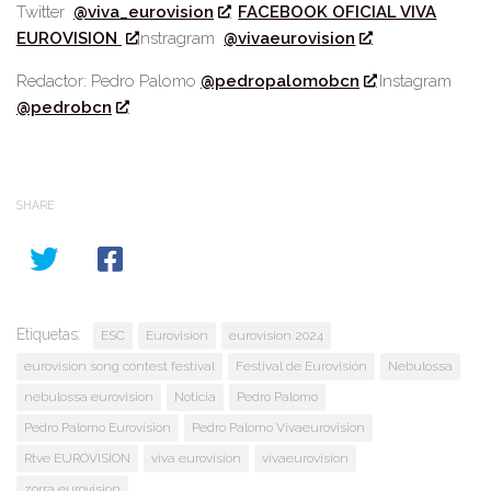
Twitter
@viva_eurovision
FACEBOOK OFICIAL VIVA
EUROVISION
Instragram
@vivaeurovision
Redactor: Pedro Palomo
@pedropalomobcn
Instagram
@pedrobcn
SHARE
Etiquetas:
ESC
Eurovision
eurovision 2024
eurovision song contest festival
Festival de Eurovisión
Nebulossa
nebulossa eurovision
Noticia
Pedro Palomo
Pedro Palomo Eurovision
Pedro Palomo Vivaeurovision
Rtve EUROVISION
viva eurovision
vivaeurovision
zorra eurovision