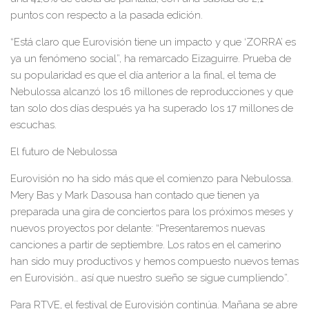
puntos con respecto a la pasada edición.
“Está claro que Eurovisión tiene un impa
cto y que
‘
ZORRA
’
es
ya un fenómeno soci
al”, ha remarcado Eizaguirre. Prueba de
su popularidad es que el día anterior a la final, el tema de
Nebulossa alcanzó los 16 millones de reproducciones y que
tan solo dos días después ya ha superado los 17 millones
de
escuchas.
El futuro de Nebulossa
Eur
ovisión no ha sido más que el comienzo para Nebulossa.
Mery Bas y Mark Dasousa han contado que tienen ya
preparada una gira de conciertos para los próximos meses y
nuevos proyectos por delante: “Presentaremos nuevas
canciones a partir de septiembre. Los ra
tos en el camerino
han sido muy productivos y hemos compuesto nuevos temas
en Eurovisión… así que nuestro sueño se sigue cumpliendo”.
Para RTVE, el festival de Eurovisión continúa. Mañana se abre