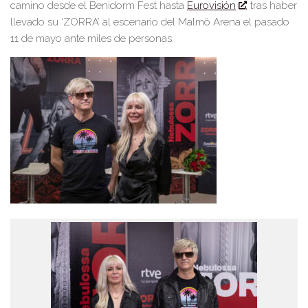
camino desde el Benidorm Fest hasta
Eurovisión
, tras haber
llevado su
‘
ZORRA
’
al escenario del Malmö Arena el pasado
11 de mayo ante miles de personas.