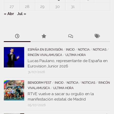
27
28
29
30
31
« Abr
Jul »
ESPAÑA EN EUROVISIÓN
/
INICIO
/
NOTICIA
/
NOTICIAS
/
RINCÓN VIVALAMUSICA
/
ULTIMA HORA
Lucas Paulano, representante de España en
Eurovision Junior 2026
31/07/2026
BENIDORM FEST
/
INICIO
/
NOTICIA
/
NOTICIAS
/
RINCÓN
VIVALAMUSICA
/
ULTIMA HORA
RTVE vuelve a sacar su orgullo en la
manifestación estatal de Madrid
05/07/2026