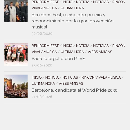
BENIDORM FEST
/
INICIO
/
NOTICIA
/
NOTICIAS
/
RINCÓN
VIVALAMUSICA
/
ULTIMA HORA
Benidorm Fest, recibe otro premio y
reconocimiento por la gran proyección
musical
30/06/2026
BENIDORM FEST
/
INICIO
/
NOTICIA
/
NOTICIAS
/
RINCÓN
VIVALAMUSICA
/
ULTIMA HORA
/
WEBS AMIGAS
Saca tu orgullo con RTVE
25/06/2026
INICIO
/
NOTICIA
/
NOTICIAS
/
RINCÓN VIVALAMUSICA
/
ULTIMA HORA
/
WEBS AMIGAS
Barcelona, candidata al World Pride 2030
24/06/2026