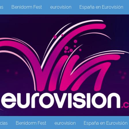
as
Benidorm Fest
eurovision
España en Eurovisión
eurovision 2019
eurovision 2020
Eurovision 2021
Eur
Columnas
Columnas
eurovision
Eurovisión 2016
Galeria Multimedia
Inicio
Noticia
operacion triunfo
cias
Benidorm Fest
eurovision
España en Eurovisión