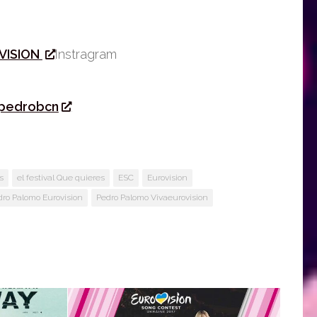
VISION
Instragram
pedrobcn
s
el festival Que quieres
ESC
Eurovision
dro Palomo Eurovision
Pedro Palomo Vivaeurovision