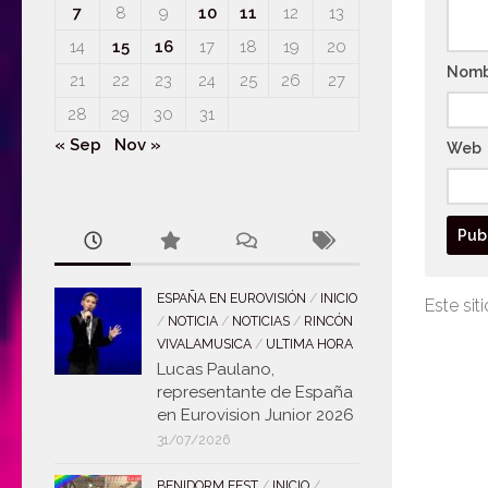
7
8
9
10
11
12
13
14
15
16
17
18
19
20
Nom
21
22
23
24
25
26
27
28
29
30
31
« Sep
Nov »
Web
ESPAÑA EN EUROVISIÓN
/
INICIO
Este sit
/
NOTICIA
/
NOTICIAS
/
RINCÓN
VIVALAMUSICA
/
ULTIMA HORA
Lucas Paulano,
representante de España
en Eurovision Junior 2026
31/07/2026
BENIDORM FEST
/
INICIO
/