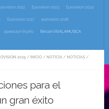
urovision 2022
Eurovision 2023
Eurovision 2024
6
Eurovisión 2017
eurovision 2018
operacion triunfo
Rincón VIVALAMUSICA
OVISION 2025
/
INICIO
/
NOTICIA
/
NOTICIAS
/
iones para el
n gran éxito