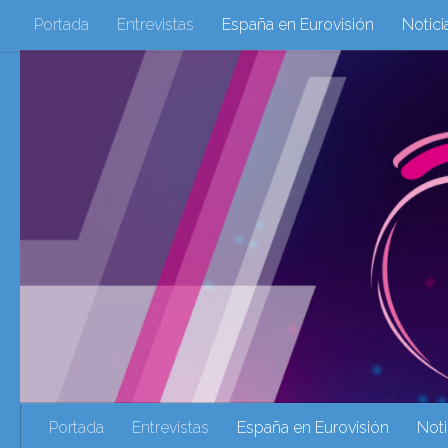
Portada
Entrevistas
España en Eurovisión
Notici
Saltar al contenido
Eurovisión 2016
Eurovisión 2017
Eurovision 2018
Eurovision 2025
Webs Amigas
Galeria Multimedia
eurovision 2020
eurovision 2021
Eurovision 2022
Ultima Hora
Webs Amigas
Portada
Entrevistas
España en Eurovisión
Noti