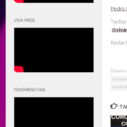
Pedro
VIVA PRIDE
Twitte
@viva
Redact
Etiquetas
eurovisio
Rtve EU
FENÓMENO FAN
TA