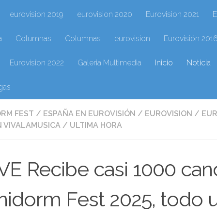
eurovision 2019
eurovision 2020
Eurovision 2021
E
a
Columnas
Columnas
eurovision
Eurovisión 201
Eurovision 2022
Galeria Multimedia
Inicio
Noticia
gas
ORM FEST
/
ESPAÑA EN EUROVISIÓN
/
EUROVISION
/
EUR
 VIVALAMUSICA
/
ULTIMA HORA
E Recibe casi 1000 canc
idorm Fest 2025, todo u