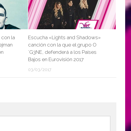
 con la
Escucha «Lights and Shadows»
Rejman
canción con la que el grupo O
en
´G3NE, defenderá a los Países
Bajos en Eurovisión 2017
03/03/2017