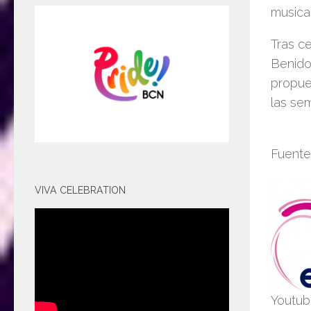
musica
Tras c
Benido
propue
las sem
Fuente
VIVA CELEBRATION
Youtu