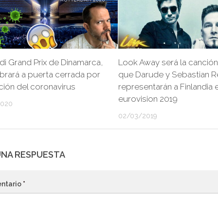
di Grand Prix de Dinamarca,
Look Away será la canción
brará a puerta cerrada por
que Darude y Sebastian 
ión del coronavirus
representarán a Finlandia 
eurovision 2019
2020
02/03/2019
UNA RESPUESTA
ntario
*