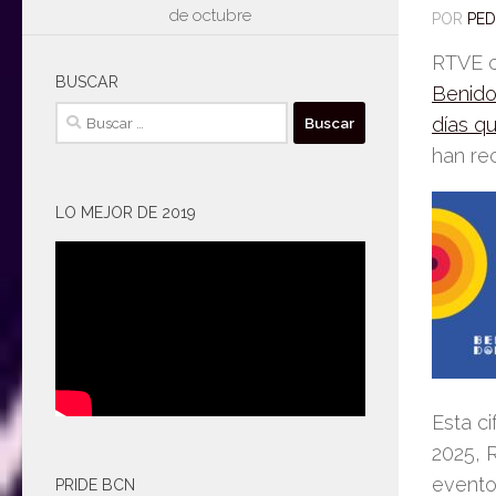
de octubre
POR
PE
RTVE c
BUSCAR
Benido
Buscar:
días q
han rec
LO MEJOR DE 2019
Es
ta c
2025,
evento
PRIDE BCN