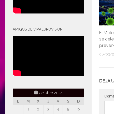
AMIGOS DE VIVAEUROVISION
El Melo
se cele
prevenc
06/03/
DEJA 
octubre 2024
Come
L
M
X
J
V
S
D
1
2
3
4
5
6