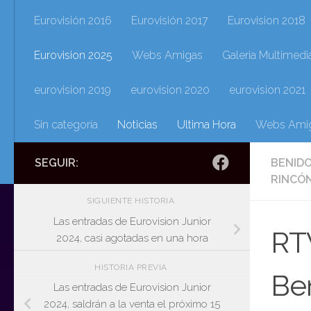
Eurovisión 2016
Eurovisión 2017
Eurovision 2018
Eurovision 2025
Webs Amigas
Galeria Multimedi
eurovision 2019
eurovision 2020
eurovision 2021
Sin categoría
Noticias
Ultima Hora
Webs Ami
SEGUIR:
BENID
RINCÓN
SIGUIENTE HISTORIA
Las entradas de Eurovision Junior
RTV
2024, casi agotadas en una hora
HISTORIA PREVIA
Ben
Las entradas de Eurovision Junior
2024, saldrán a la venta el próximo 15