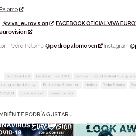
 Palomo
r
@viva_eurovision
FACEBOOK OFICIAL VIVA EURO
eurovision
or: Pedro Palomo
@pedropalomobcn
Instagram
@
:
Benidorm Fest
Benidorm Fest 2025
Benidorm fest el festival Que quiere
n song contest festival
Festival de Eurovisión
Noticia
Pedro Palomo
Pe
ROVISION
viva eurovision
vivaeurovision
MBIÉN TE PODRÍA GUSTAR...