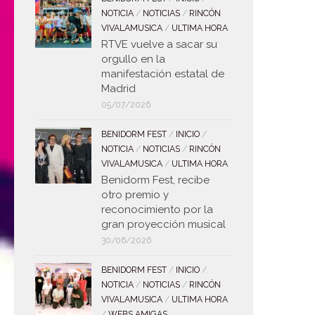
NOTICIA
/
NOTICIAS
/
RINCÓN
VIVALAMUSICA
/
ULTIMA HORA
RTVE vuelve a sacar su
orgullo en la
manifestación estatal de
Madrid
05/07/2026
BENIDORM FEST
/
INICIO
/
NOTICIA
/
NOTICIAS
/
RINCÓN
VIVALAMUSICA
/
ULTIMA HORA
Benidorm Fest, recibe
otro premio y
reconocimiento por la
gran proyección musical
30/06/2026
BENIDORM FEST
/
INICIO
/
NOTICIA
/
NOTICIAS
/
RINCÓN
VIVALAMUSICA
/
ULTIMA HORA
/
WEBS AMIGAS