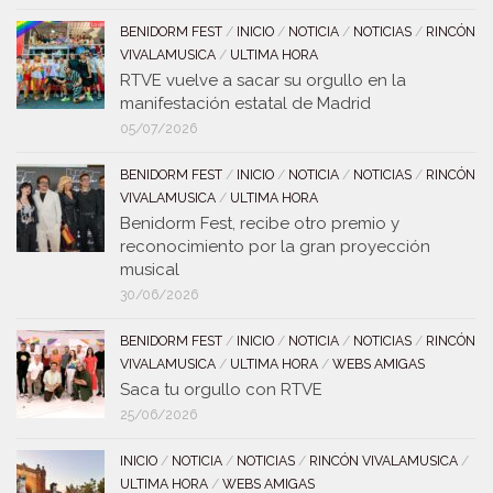
BENIDORM FEST
/
INICIO
/
NOTICIA
/
NOTICIAS
/
RINCÓN
VIVALAMUSICA
/
ULTIMA HORA
RTVE vuelve a sacar su orgullo en la
manifestación estatal de Madrid
05/07/2026
BENIDORM FEST
/
INICIO
/
NOTICIA
/
NOTICIAS
/
RINCÓN
VIVALAMUSICA
/
ULTIMA HORA
Benidorm Fest, recibe otro premio y
reconocimiento por la gran proyección
musical
30/06/2026
BENIDORM FEST
/
INICIO
/
NOTICIA
/
NOTICIAS
/
RINCÓN
VIVALAMUSICA
/
ULTIMA HORA
/
WEBS AMIGAS
Saca tu orgullo con RTVE
25/06/2026
INICIO
/
NOTICIA
/
NOTICIAS
/
RINCÓN VIVALAMUSICA
/
ULTIMA HORA
/
WEBS AMIGAS