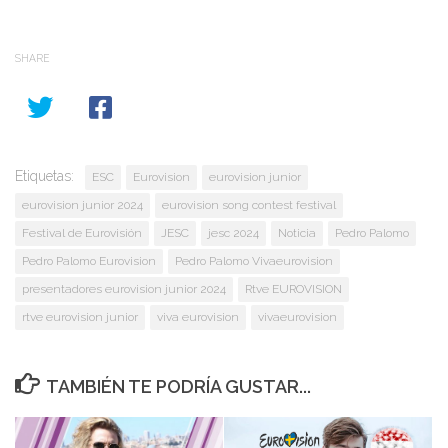
SHARE
Etiquetas:
ESC
Eurovision
eurovision junior
eurovision junior 2024
eurovision song contest festival
Festival de Eurovisión
JESC
jesc 2024
Noticia
Pedro Palomo
Pedro Palomo Eurovision
Pedro Palomo Vivaeurovision
presentadores eurovision junior 2024
Rtve EUROVISION
rtve eurovision junior
viva eurovision
vivaeurovision
TAMBIÉN TE PODRÍA GUSTAR...