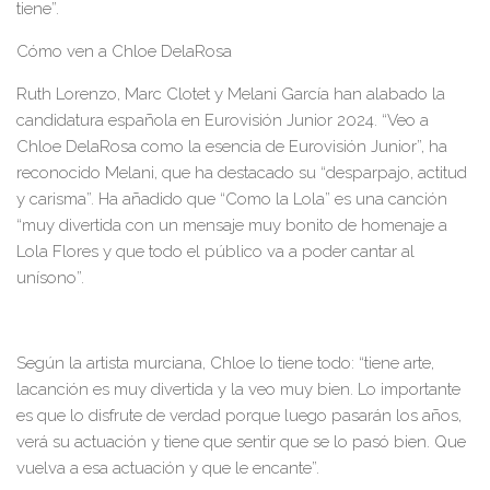
tiene”.
Cómo ven a Chloe DelaRosa
Ruth Lorenzo,
Marc Clotet y Melani García han alabado
la
candidatura española en Eurovisión Junior 2024.
“Veo a
Chloe DelaRosa como la esencia de Eurovisión Junior”,
ha
reconocido Melani, que ha destacado su “despa
r
pajo, actitud
y carisma”. Ha añadido que “Como la Lola” es una canción
“muy divertida con un mensaje muy bonito de homenaje a
Lola Flores y que
todo el público va a poder cantar al
unísono”.
S
egún la artis
ta murciana,
Chloe lo tiene todo:
“tiene arte,
la
canción es muy divertida y la veo muy bien.
Lo importante
es que lo disfrute de verdad porque luego pasarán los años,
verá su actuación y tiene que sentir que se lo pasó bien. Que
vuelva a esa actuación y q
ue le encante”.