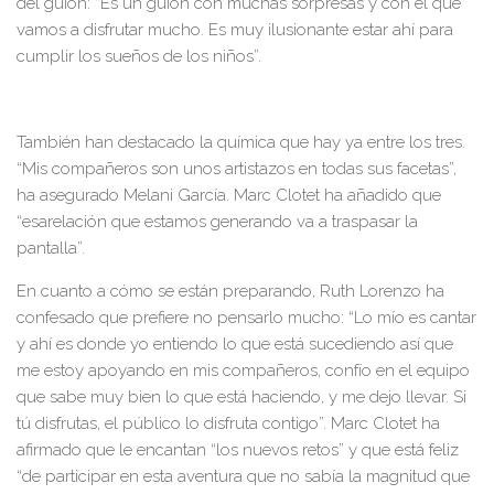
del guion
: “Es un g
uion con muchas sorpresas
y con el que
vamos a disfrutar mucho. Es muy il
u
sionante estar ahí para
cumplir los sueños de los niños”.
T
ambién han destacado la química que hay ya entre los tres.
“Mis compañeros son unos artistazos en todas sus facetas”,
ha
asegurado Melani García. Marc Clotet ha añadido que
“esa
relación que est
a
mos generando va a traspasar la
pantalla
”
.
En cuanto a cómo se están preparando, Ruth Lorenzo ha
confesado que prefiere no pensarlo mucho: “Lo mío es cantar
y ahí es donde yo entiendo lo que está sucediendo así que
me estoy apoyando en mis compañeros, co
n
fío en el equipo
que sabe muy bien lo que es
tá haciendo
, y me dejo llevar. Si
tú disfrutas, el público lo disfruta contigo”. Marc Clotet ha
afirmado que le encantan “los nuevos retos” y que está feliz
“de participar en esta aventura que no sabía la magnit
u
d que