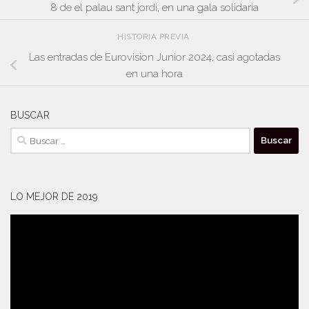
8 de el palau sant jordi, en una gala solidaria
HISTORIA PREVIA
Las entradas de Eurovision Junior 2024, casi agotadas
en una hora
BUSCAR
Buscar:
LO MEJOR DE 2019