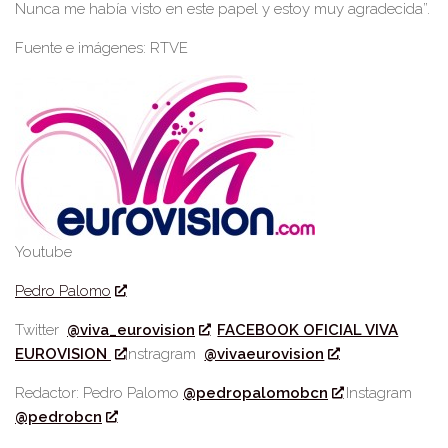
Nunca me había visto en este papel
y es
toy muy agradecida”.
Fuente e imágenes: RTVE
Youtube
Pedro Palomo
Twitter
@viva_eurovision
FACEBOOK OFICIAL VIVA
EUROVISION
Instragram
@vivaeurovision
Redactor: Pedro Palomo
@pedropalomobcn
Instagram
@pedrobcn