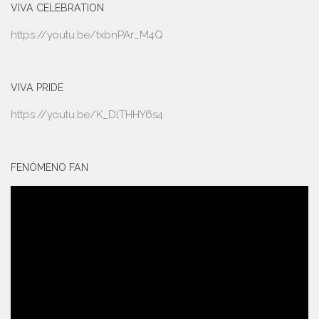
VIVA CELEBRATION
https://youtu.be/txbnPAr_M4Q
VIVA PRIDE
https://youtu.be/K_DlTHHY6s4
FENÓMENO FAN