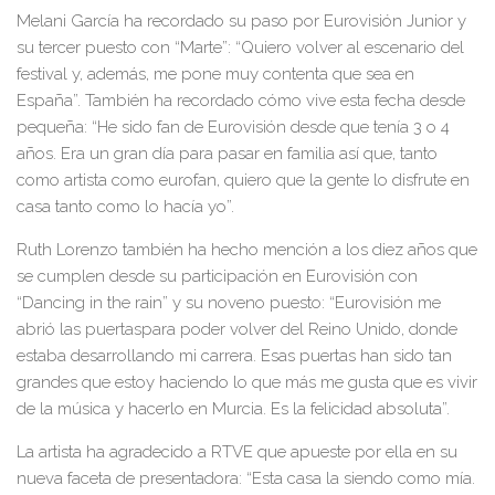
Melani García ha recordado su pas
o
por Eurovisión Junior y
su tercer puesto con “Marte”:
“Quiero volver al escenario del
festival y, además, me pone muy contenta que sea en
España”. También ha recordado cómo vive esta fecha desde
pequeña: “
He sido fan de Eurovisión desde que tenía 3 o 4
a
ñ
os. Era un gran día para pasar en familia así que,
tanto
como artista como eurofan, quiero que la gente lo disfrute en
casa tanto como lo hacía yo”.
Ruth Lorenzo también ha hecho mención a los diez años
que
se cumplen desde su participación en Eurovisión
c
on
“Dancing in the rain” y su noveno puesto:
“Eurovisión me
abrió las puertas
para poder volver del Reino Unido, donde
estaba desarrollando mi carrera. Esas puertas han sido tan
grandes que estoy haciend
o lo que más me gusta que es vivir
de la música y ha
c
erlo en Murcia. Es la felicidad absoluta”.
La artista ha agradecido a RTVE que apueste por ella en su
nueva faceta de presentadora: “
Esta casa la siendo como mía
.