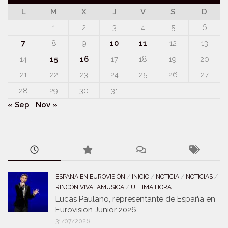
L
M
X
J
V
S
D
1
2
3
4
5
6
7
8
9
10
11
12
13
14
15
16
17
18
19
20
21
22
23
24
25
26
27
28
29
30
31
« Sep
Nov »
ESPAÑA EN EUROVISIÓN
/
INICIO
/
NOTICIA
/
NOTICIAS
/
RINCÓN VIVALAMUSICA
/
ULTIMA HORA
Lucas Paulano, representante de España en
Eurovision Junior 2026
31/07/2026