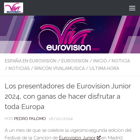
Saltar al contenido
ESPAÑA EN EUROVISIÓN
/
EUROVISION
/
INICIO
/
NOTICIA
/
NOTICIAS
/
RINCÓN VIVALAMUSICA
/
ULTIMA HORA
Los presentadores de Eurovision Junior
2024, con ganas de hacer disfrutar a
toda Europa
POR
PEDRO PALOMO
·
16/10/2024
A
un mes de que se celebre la vigesimosegunda edi
ción del
Festival de la
Canción de
Eurovisión Junior
en Madrid,