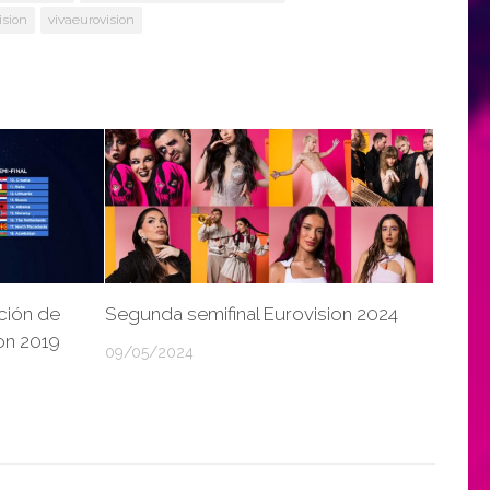
ision
vivaeurovision
ción de
Segunda semifinal Eurovision 2024
on 2019
09/05/2024