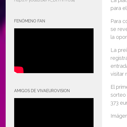
La plat
https://youtu.be/K_DlTHHY6s4
para el
Para c
FENÓMENO FAN
se rev
la opo
La pre
registr
entrad
visitar
El pri
AMIGOS DE VIVAEUROVISION
sorteo 
373 eu
Imágen