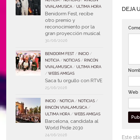
NOTICIA
/
NOTICIAS
/
RINCÓN
VIVALAMUSICA
/
ULTIMA HORA
DEJA 
Benidorm Fest, recibe
otro premio y
reconocimiento por la
Come
gran proyección musical
30/06/2026
BENIDORM FEST
/
INICIO
/
NOTICIA
/
NOTICIAS
/
RINCÓN
VIVALAMUSICA
/
ULTIMA HORA
Nom
/
WEBS AMIGAS
Saca tu orgullo con RTVE
25/06/2026
Web
INICIO
/
NOTICIA
/
NOTICIAS
/
RINCÓN VIVALAMUSICA
/
ULTIMA HORA
/
WEBS AMIGAS
Barcelona, candidata al
World Pride 2030
24/06/2026
Este sit