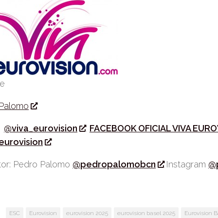
be
 Palomo
r
@viva_eurovision
FACEBOOK OFICIAL VIVA EURO
eurovision
or: Pedro Palomo
@pedropalomobcn
Instagram
@
:
ESC
Eurovision
eurovision 2025
eurovision basel 2025
Eurovision B