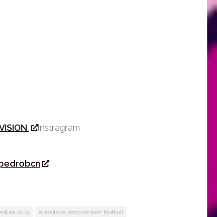
VISION
Instragram
pedrobcn
asilea 2025
eurovision song contest festival