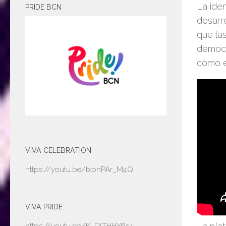
La iden
PRIDE BCN
desarro
que las
democr
como e
VIVA CELEBRATION
https://youtu.be/txbnPAr_M4Q
VIVA PRIDE