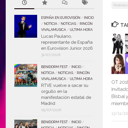
Festival 
ESPAÑA EN EUROVISIÓN
/
INICIO
/
NOTICIA
/
NOTICIAS
/
RINCÓN
TA
VIVALAMUSICA
/
ULTIMA HORA
Lucas Paulano,
representante de España
en Eurovision Junior 2026
31/07/2026
BENIDORM FEST
/
INICIO
/
NOTICIA
/
NOTICIAS
/
RINCÓN
VIVALAMUSICA
/
ULTIMA HORA
OT 2018
RTVE vuelve a sacar su
invitad
orgullo en la
Bisbal
manifestación estatal de
miembr
Madrid
05/07/2026
13/11/2
BENIDORM FEST
/
INICIO
/