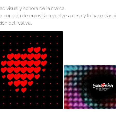
dad visual y sonora de la marca.
co corazón de eurovision vuelve a casa y lo hace dando
ión del festival.