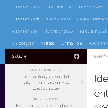
Eurovisión 2016
Eurovisión 2017
Eurovision 2018
Eurovision 2025
Webs Amigas
Galeria Multimedi
eurovision 2019
eurovision 2020
eurovision 2021
Sin categoría
Noticias
Ultima Hora
Webs Ami
SEGUIR:
ESPAÑA
SIGUIENTE HISTORIA
Ide
Las montañas y la diversidad,
reflejadas en el escenario de
Eurovision 2025
en
HISTORIA PREVIA
Exitazo en la venta de entradas de la
POR
PE