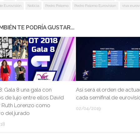
de Eurovisión
Noticia
Pedro Palomo
Pedro Palomo Eurovision
viva eurov
MBIÉN TE PODRÍA GUSTAR...
: Gala 8 una gala con
Así será el orden de actua
os de lujo entre ellos David
cada semifinal de eurovisi
 y Ruth Lorenzo como
02/04/2019
o del jurado
018