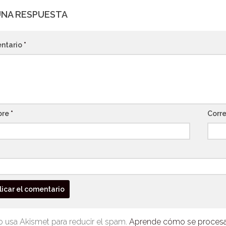
UNA RESPUESTA
ntario
*
bre
*
Corre
io usa Akismet para reducir el spam.
Aprende cómo se procesan