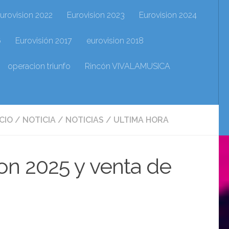
urovision 2022
Eurovision 2023
Eurovision 2024
6
Eurovisión 2017
eurovision 2018
operacion triunfo
Rincón VIVALAMUSICA
ICIO
/
NOTICIA
/
NOTICIAS
/
ULTIMA HORA
ion 2025 y venta de