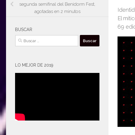
segunda semifinal del Benidorm Fest,
Identi
agotadas en 2 minutos
El míti
69 edic
BUSCAR
Buscar:
LO MEJOR DE 2019