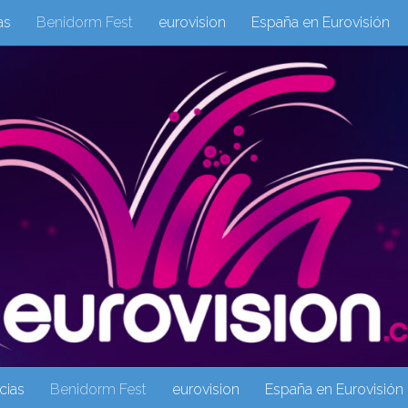
as
Benidorm Fest
eurovision
España en Eurovisión
eurovision 2019
eurovision 2020
Eurovision 2021
Eur
Columnas
Columnas
eurovision
Eurovisión 2016
Galeria Multimedia
Inicio
Noticia
operacion triunfo
cias
Benidorm Fest
eurovision
España en Eurovisión