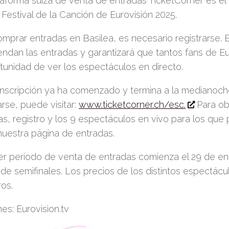
aforma suiza de venta de entradas TicketCorner es el s
 Festival de la Canción de Eurovisión 2025.
omprar entradas en Basilea, es necesario registrarse. 
endan las entradas y garantizará que tantos fans de E
rtunidad de ver los espectáculos en directo.
inscripción ya ha comenzado y termina a la medianoch
arse, puede visitar:
www.ticketcorner.ch/esc.
Para ob
as, registro y los 9 espectáculos en vivo para los qu
 nuestra página de entradas.
mer período de venta de entradas comienza el 29 de en
de semifinales. Los precios de los distintos espectácu
ros.
es: Eurovision.tv