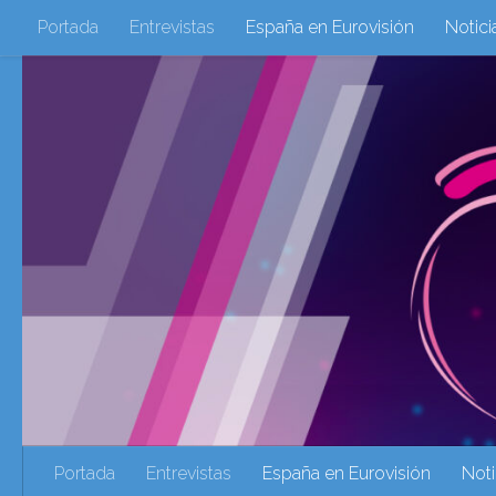
Portada
Entrevistas
España en Eurovisión
Notici
Saltar al contenido
Eurovisión 2016
Eurovisión 2017
Eurovision 2018
Eurovision 2025
Webs Amigas
Galeria Multimedia
eurovision 2020
eurovision 2021
Eurovision 2022
Ultima Hora
Webs Amigas
Portada
Entrevistas
España en Eurovisión
Noti