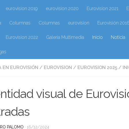
eurovision 2019
eurovision 2020
Eurovision 2021
E
a
Columnas
Columnas
eurovision
Eurovisión 201
Eurovision 2022
Galeria Multimedia
Inicio
Noticia
gas
 EN EUROVISIÓN
/
EUROVISION
/
EUROVISION 2025
/
IN
ntidad visual de Eurovis
tradas
DRO PALOMO
·
16/12/2024