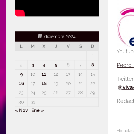
diciembre 2024
L
M
X
J
V
S
D
Youtu
1
Pedro
2
3
4
5
6
7
8
9
10
11
12
13
14
15
Twitte
16
17
18
19
20
21
22
@viva
23
24
25
26
27
28
29
Redact
30
31
« Nov
Ene »
Etiquetas