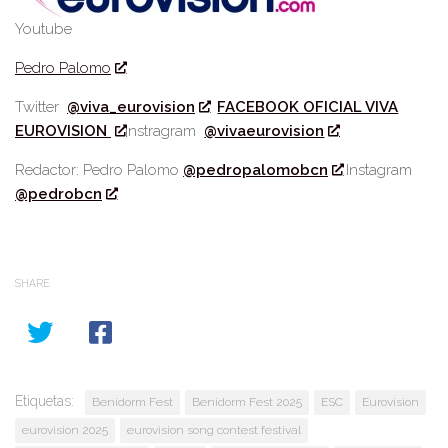
Youtube
Pedro Palomo
Twitter
@viva_eurovision
FACEBOOK OFICIAL VIVA
EUROVISION
Instragram
@vivaeurovision
Redactor: Pedro Palomo
@pedropalomobcn
Instagram
@pedrobcn
SHARE
Etiquetas:
Benidorm Fest
Benidorm Fest 2025
ESC
Eurovision
eurovision 2025
eurovision song contest festival