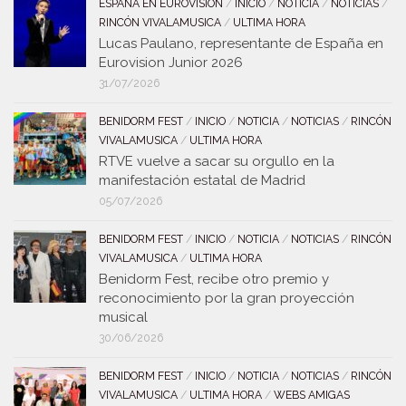
ESPAÑA EN EUROVISIÓN
/
INICIO
/
NOTICIA
/
NOTICIAS
/
RINCÓN VIVALAMUSICA
/
ULTIMA HORA
Lucas Paulano, representante de España en
Eurovision Junior 2026
31/07/2026
BENIDORM FEST
/
INICIO
/
NOTICIA
/
NOTICIAS
/
RINCÓN
VIVALAMUSICA
/
ULTIMA HORA
RTVE vuelve a sacar su orgullo en la
manifestación estatal de Madrid
05/07/2026
BENIDORM FEST
/
INICIO
/
NOTICIA
/
NOTICIAS
/
RINCÓN
VIVALAMUSICA
/
ULTIMA HORA
Benidorm Fest, recibe otro premio y
reconocimiento por la gran proyección
musical
30/06/2026
BENIDORM FEST
/
INICIO
/
NOTICIA
/
NOTICIAS
/
RINCÓN
VIVALAMUSICA
/
ULTIMA HORA
/
WEBS AMIGAS