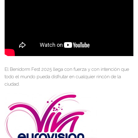
El Benidorm Fest 2025 llega con fuerza y con intención que
todo el mundo pueda disfrutar en cualquier rincón de la
ciudad.