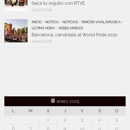
Saca tu orgullo con RTVE
25/06/2026
INICIO
/
NOTICIA
/
NOTICIAS
/
RINCÓN VIVALAMUSICA
/
ULTIMA HORA
/
WEBS AMIGAS
Barcelona, candidata al World Pride 2030
24/06/2026
enero 2025
L
M
X
J
V
S
D
1
2
3
4
5
6
7
8
9
10
11
12