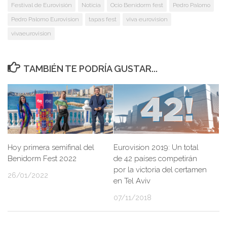
Festival de Eurovisión
Noticia
Ocio Benidorm fest
Pedro Palomo
Pedro Palomo Eurovision
tapas fest
viva eurovision
vivaeurovision
TAMBIÉN TE PODRÍA GUSTAR...
Hoy primera semifinal del
Eurovision 2019: Un total
Benidorm Fest 2022
de 42 países competirán
por la victoria del certamen
26/01/2022
en Tel Aviv
07/11/2018