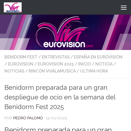
Saltar al contenido
BENIDORM FEST
/
ENTREVISTAS
/
ESPAÑA EN EUROVISIÓN
/
EUROVISION
/
EUROVISION 2025
/
INICIO
/
NOTICIA
/
NOTICIAS
/
RINCÓN VIVALAMUSICA
/
ULTIMA HORA
Benidorm preparada para un gran
despliegue de ocio en la semana del
Benidorm Fest 2025
POR
PEDRO PALOMO
·
13/01/2025
Benidorm preparada para un gran