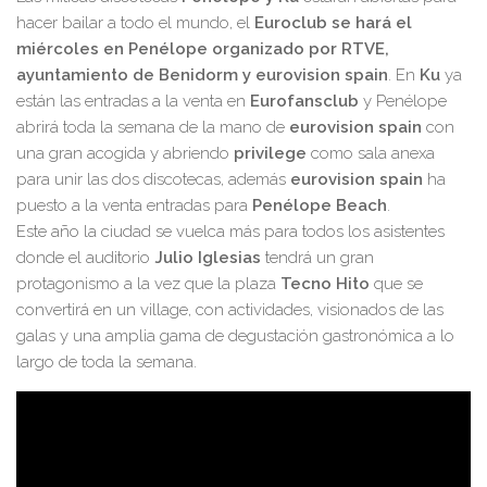
hacer bailar a todo el mundo, el
Euroclub se hará el
miércoles en Penélope organizado por RTVE,
ayuntamiento de Benidorm y eurovision spain
. En
Ku
ya
están las entradas a la venta en
Eurofansclub
y Penélope
abrirá toda la semana de la mano de
eurovision spain
con
una gran acogida y abriendo
privilege
como sala anexa
para unir las dos discotecas, además
eurovision spain
ha
puesto a la venta entradas para
Penélope Beach
.
Este año la ciudad se vuelca más para todos los asistentes
donde el auditorio
Julio Iglesias
tendrá un gran
protagonismo a la vez que la plaza
Tecno Hito
que se
convertirá en un village, con actividades, visionados de las
galas y una amplia gama de degustación gastronómica a lo
largo de toda la semana.