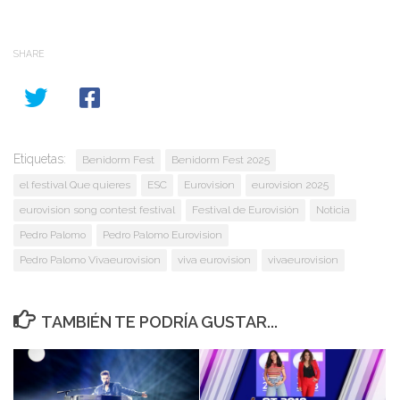
SHARE
Etiquetas:
Benidorm Fest
Benidorm Fest 2025
el festival Que quieres
ESC
Eurovision
eurovision 2025
eurovision song contest festival
Festival de Eurovisión
Noticia
Pedro Palomo
Pedro Palomo Eurovision
Pedro Palomo Vivaeurovision
viva eurovision
vivaeurovision
TAMBIÉN TE PODRÍA GUSTAR...