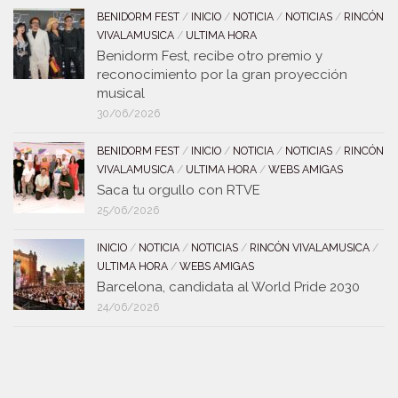
BENIDORM FEST
/
INICIO
/
NOTICIA
/
NOTICIAS
/
RINCÓN
VIVALAMUSICA
/
ULTIMA HORA
Benidorm Fest, recibe otro premio y
reconocimiento por la gran proyección
musical
30/06/2026
BENIDORM FEST
/
INICIO
/
NOTICIA
/
NOTICIAS
/
RINCÓN
VIVALAMUSICA
/
ULTIMA HORA
/
WEBS AMIGAS
Saca tu orgullo con RTVE
25/06/2026
INICIO
/
NOTICIA
/
NOTICIAS
/
RINCÓN VIVALAMUSICA
/
ULTIMA HORA
/
WEBS AMIGAS
Barcelona, candidata al World Pride 2030
24/06/2026