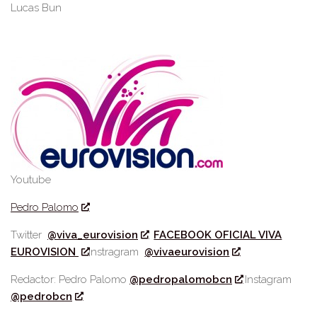
Lucas Bun
Youtube
Pedro Palomo
Twitter
@viva_eurovision
FACEBOOK OFICIAL VIVA
EUROVISION
Instragram
@vivaeurovision
Redactor: Pedro Palomo
@pedropalomobcn
Instagram
@pedrobcn