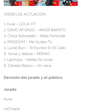
ORDEN DE ACTUACIÓN
1.
Kuve – LOCA XTI
2.
DAVID AFONSO – AMOR BARATO
3.
Chica Sobresal
to – Mala Feminista
4.
K!NGDOM – Me Gustas Tú
5.
Lucas Bun – Te Escribo En El Cielo
6.
Sonia y Selena – REINAS
7.
Lachispa – Hartita De Llorar
8.
Daniela Blasco – Uh nana
Decisión del jurado y el público
Jurado
Kuve
LaChispa