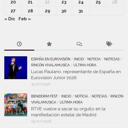
20
21
22
23
24
25
26
27
28
29
30
31
« Dic
Feb »
ESPAÑA EN EUROVISIÓN
/
INICIO
/
NOTICIA
/
NOTICIAS
/
RINCÓN VIVALAMUSICA
/
ULTIMA HORA
Lucas Paulano, representante de España en
Eurovision Junior 2026
31/07/2026
BENIDORM FEST
/
INICIO
/
NOTICIA
/
NOTICIAS
/
RINCÓN
VIVALAMUSICA
/
ULTIMA HORA
RTVE vuelve a sacar su orgullo en la
manifestación estatal de Madrid
05/07/2026