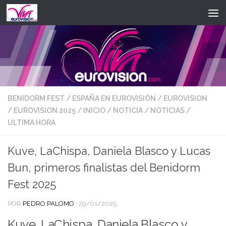
Saltar al contenido
BENIDORM FEST
/
ESPAÑA EN EUROVISIÓN
/
EUROVISION
/
EUROVISION 2025
/
INICIO
/
NOTICIA
/
NOTICIAS
/
ULTIMA HORA
Kuve, LaChispa, Daniela Blasco y Lucas
Bun, primeros finalistas del Benidorm
Fest 2025
POR
PEDRO PALOMO
·
29/01/2025
Kuve, LaChispa, Daniela Blasco y