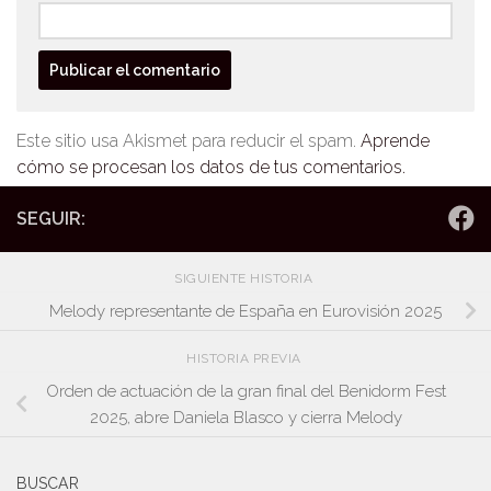
Este sitio usa Akismet para reducir el spam.
Aprende
cómo se procesan los datos de tus comentarios.
SEGUIR:
SIGUIENTE HISTORIA
Melody representante de España en Eurovisión 2025
HISTORIA PREVIA
Orden de actuación de la gran final del Benidorm Fest
2025, abre Daniela Blasco y cierra Melody
BUSCAR