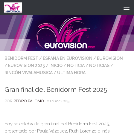
Saltar al contenido
BENIDORM FEST
/
ESPAÑA EN EUROVISIÓN
/
EUROVISION
/
EUROVISION 2025
/
INICIO
/
NOTICIA
/
NOTICIAS
/
RINCÓN VIVALAMUSICA
/
ULTIMA HORA
Gran final del Benidorm Fest 2025
POR
PEDRO PALOMO
·
01/02/2025
Hoy se celebra la gran final del Benidorm Fest 2025,
presentado por Paula Vázquez, Ruth Lorenzo e Inés