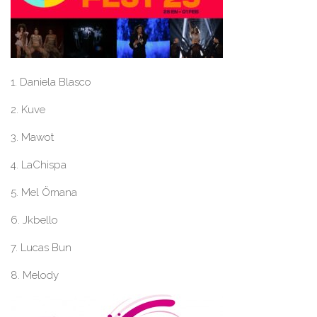
1. Daniela Blasco
2. Kuve
3. Mawot
4. LaChispa
5. Mel Ömana
6. Jkbello
7. Lucas Bun
8. Melody