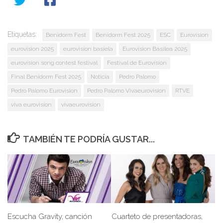
Etiquetas:
Benidorm Fest
Benidorm Fest 2025
ESC
Eurovision
eurovision 2025
eurovision basiela
Eurovision Basilea 2025
eurovision song contest festival
Festival de Eurovisión
Final Benidorm Fest 2025
Noticia
Pedro Palomo
Pedro Palomo Eurovision
Pedro Palomo Vivaeurovision
RTVE
viva eurovision
vivaeurovision
TAMBIÉN TE PODRÍA GUSTAR...
Escucha Gravity, canción
Cuarteto de presentadoras,