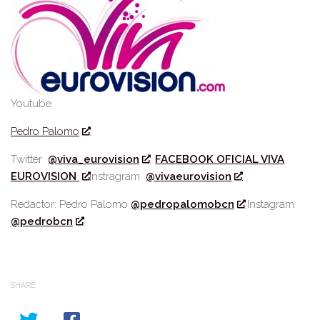
Youtube
Pedro Palomo
Twitter
@viva_eurovision
FACEBOOK OFICIAL VIVA
EUROVISION
Instragram
@vivaeurovision
Redactor: Pedro Palomo
@pedropalomobcn
Instagram
@pedrobcn
SHARE