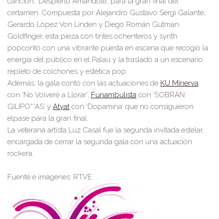
canción, ‘Desp
ierto Am
á
ndote’, para la gran final del
cer
tamen. Compuesta por
Alejandro Gustavo Sergi Gal
ante,
Gerardo López Von Lin
den y Diego Román Gutman
Goldfinger
,
esta pieza con tintes
ochen
teros
y
synt
h
p
op
contó
con una vi
brante puesta en escena que
recogió
la
e
nerg
ía del público en el Palau y
la trasladó
a
u
n
escenario
repleto de colchones y
estética
pop.
Adem
ás, l
a gala
contó con
las actuaciones
de
KU Minerva
con ‘No Volveré a Llora
r’
,
Funambulista
c
on
‘
SOBRAN
GILI
PO**AS
’
y
Atyat
con ‘Dopamina’
que
no consigu
ie
r
on
el
pase para la gr
an
final.
La veterana artista
Luz Casal
fue la
segunda
invit
ada es
te
lar
,
encar
gada de cerrar la s
egunda
gala con una actuación
rockera.
Fuente e imágenes: RTVE