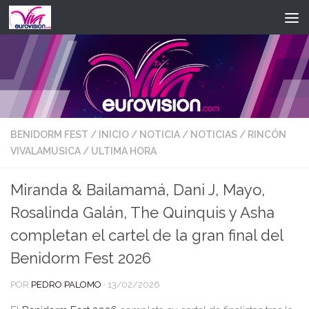
Saltar al contenido
BENIDORM FEST
/
INICIO
/
NOTICIA
/
NOTICIAS
/
RINCÓN
VIVALAMUSICA
/
ULTIMA HORA
Miranda & Bailamamá, Dani J, Mayo,
Rosalinda Galán, The Quinquis y Asha
completan el cartel de la gran final del
Benidorm Fest 2026
POR
PEDRO PALOMO
·
13/02/2026