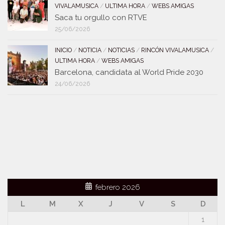
VIVALAMUSICA
/
ULTIMA HORA
/
WEBS AMIGAS
Saca tu orgullo con RTVE
25/06/2026
INICIO
/
NOTICIA
/
NOTICIAS
/
RINCÓN VIVALAMUSICA
/
ULTIMA HORA
/
WEBS AMIGAS
Barcelona, candidata al World Pride 2030
24/06/2026
febrero 2026
L
M
X
J
V
S
D
1