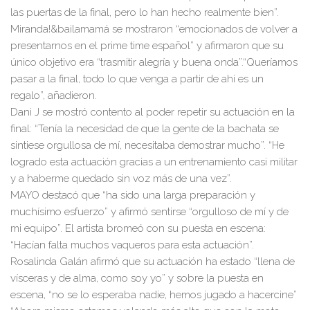
l
as puertas de la final, pero lo han hecho realm
en
te bien
”
.
Miranda!&bailamamá
se
m
ostrar
on
“
emocionados
de
volver a
presentarnos
en el
prime time
español
”
y afirmaron que su
único objetivo er
a
“
tra
smitir alegría y buena
onda
”
.
“
Queríamos
pasar a la final, todo lo que veng
a a pa
r
tir de ahí es un
regalo
”
,
añadieron
.
Dani J
se
mostró
contento
al p
oder repetir su actuación en la
fina
l
:
“
Tenía
la necesi
dad de
que la gente de
la bachata se
sintiese orgullosa de m
í
, ne
cesitab
a demo
stra
r mu
cho
”
.
“
He
logrado
esta
actuación
grac
ias a un entre
namiento casi
milita
r
y a haberme quedado sin voz m
ás
de una vez
”
.
MAYO
destacó
que
“
ha sido una lar
ga preparación y
muchísimo es
fu
erzo
”
y a
firm
ó
sentirse
“
orgulloso de mí y de
mi equipo
”
. El
artis
ta
bromeó
co
n su p
uesta en escena:
“
H
acían
falta muchos vaqueros para e
sta actu
ación
”
.
Rosalinda Ga
lán
a
firmó que su actuac
ión ha estado
“
llena de
vísceras
y
de alma, como soy yo
”
y
s
obre la puesta en
e
scena
,
“
no se lo esperaba
nadie, hemos jugado a
hacer
cine
”