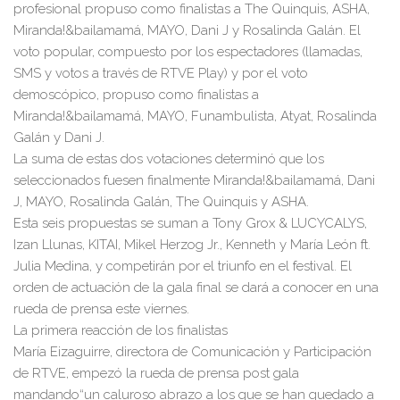
profesiona
l propuso
como finalistas a
The Quinquis
, ASHA,
M
ir
anda!&bailamamá
,
MAYO
,
Dani J
y
Rosalinda Galán
.
El
voto popular, compuesto por los especta
dores
(llamadas,
S
MS y votos a través de RTVE Play) y por el voto
demoscópico,
propus
o como finalistas a
Miranda!&
bailamamá
,
MAYO
, Funambulista, Atyat, Rosalinda
G
al
án
y
Dani J
.
La suma de estas dos votaciones
deter
minó que los
seleccionados fuesen finalm
ente
M
iranda!&bail
amamá
,
Dani
J
,
MAYO
,
Rosalinda Galán
,
The Quinquis
y
ASHA
.
Esta se
is
propuestas
s
e suman a
Tony
Grox & LUC
YCALYS,
Izan Llunas, KITAI, Mikel Herzo
g
Jr., Kenneth y María León ft.
Julia Medina
,
y competirán
por el triunfo
en el festival
.
El
orden
de actuació
n de la
gala
final se dará a conocer en una
rueda de prensa este vi
ernes
.
L
a
primera reacción de
los finali
stas
María Ei
zaguirre
, director
a de Com
u
ni
cación y Participaci
ón
de RTVE,
empezó
la rueda d
e prensa post gala
mandando
“
u
n caluroso
abraz
o a los que
se han quedado a