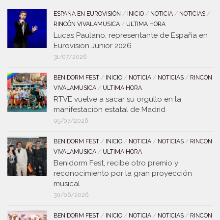
ESPAÑA EN EUROVISIÓN
/
INICIO
/
NOTICIA
/
NOTICIAS
/
RINCÓN VIVALAMUSICA
/
ULTIMA HORA
Lucas Paulano, representante de España en
Eurovision Junior 2026
31/07/2026
BENIDORM FEST
/
INICIO
/
NOTICIA
/
NOTICIAS
/
RINCÓN
VIVALAMUSICA
/
ULTIMA HORA
RTVE vuelve a sacar su orgullo en la
manifestación estatal de Madrid
05/07/2026
BENIDORM FEST
/
INICIO
/
NOTICIA
/
NOTICIAS
/
RINCÓN
VIVALAMUSICA
/
ULTIMA HORA
Benidorm Fest, recibe otro premio y
reconocimiento por la gran proyección
musical
30/06/2026
BENIDORM FEST
/
INICIO
/
NOTICIA
/
NOTICIAS
/
RINCÓN