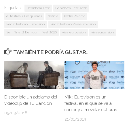
Etiquetas:
Benidorm Fest
Benidorm Fest 2026
el festival Que quieres
Noticia
Pedro Palomo
Pedro Palomo Eurovision
Pedro Palomo Vivaeurovision
Semifinal 2 Benidorm Fest 2026
viva eurovision
vivaeurovision
TAMBIÉN TE PODRÍA GUSTAR...
Disponible un adelanto del
Miki: Eurovisión es un
videoclip de Tu Canción
festival en el que se va a
cantar y a mezclar culturas
05/03/2018
21/01/2019