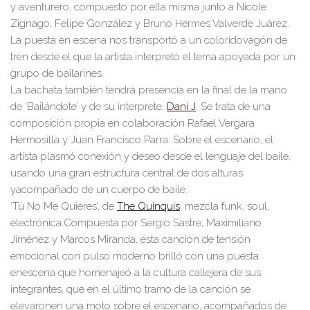
y a
venturero, compuesto por ella misma junto a Nicole
Zign
a
go, Fel
ipe González y B
runo H
ermes Valverde Juárez.
La puesta en escena
nos transportó
a un colorido
vagón
de
tr
en desde el que la artista
inter
pretó
el tema
apoyada por un
grupo de bailarines.
La bac
hata también tendrá presencia en
la final
de la
mano
de ‘Bailándote’ y de su interpre
te,
Da
ni J
. Se trata de una
composición propia en colaboración Rafael
Ve
rgara
He
rmosill
a y Juan
Francisco
Parra.
Sobre e
l escenario, el
artista
plasmó
cone
xión y deseo des
de el lengua
je del bail
e
,
usando
una gran estru
ctura cen
tra
l de dos altu
ras
y
acompañ
ado de un cuerpo de baile
.
‘Tú No Me
Quiere
s’, de
Th
e Quinquis
, mezcla
funk,
so
ul,
electrónica
.
Compue
s
ta por Serg
io Sastre, Maximiliano
Jiménez y Marcos M
iranda, esta can
ción de tensión
emocional con pulso moderno
brilló
c
on una pu
esta
en
escena que
home
n
ajeó
a
la cultura calle
jera de sus
integr
antes
,
que en el último tramo de
la can
ción se
eleva
ron
en un
a moto sobre
el escenario, acom
pañados de