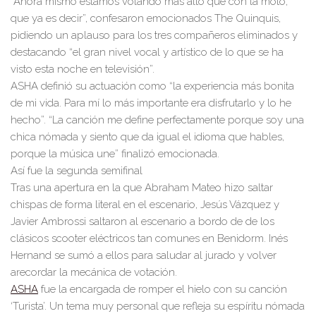
“
Ahor
a mismo
estamos volando más alto que con
la moto,
que ya es decir
”
,
confes
aron emocionados
The
Quinquis
,
pidiendo
un aplauso para los tres compañer
os
elimina
dos y
destac
ando
“
el gran nivel vocal y
artístico
de lo que se ha
visto esta no
c
he en
televis
ión
”
.
ASHA
definió su actuac
ión co
mo
“
la experiencia más bonita
de mi vi
da. Para m
í
lo
más impo
rtant
e era disfrutarlo y lo he
hecho
”
.
“
La canción me def
ine perfectamente porqu
e soy una
chica nómada y siento que
da
igual el idioma que hables,
p
orque
la mús
i
ca un
e
”
finalizó emocionada.
A
sí fue la
segund
a semi
final
Tras
una
aper
tura
en la que
Abr
aham
Mat
eo
hi
zo
saltar
chispas
de fo
rma literal
en el escenari
o
,
Jes
ú
s V
ázquez
y
Jav
i
er Amb
rossi
saltaron
al esce
n
ar
io a bordo de
d
e l
o
s
clásic
o
s
scoot
er
el
é
ct
ric
o
s
tan co
munes en Benid
orm.
I
nés
Hernand
se
sumó
a ellos
para
saludar al jur
ad
o
y volver
a
recorda
r la mecánica de votació
n.
ASHA
fue
la
encargada
de romper
el
hielo
co
n su canción
‘Turista’. Un tema m
uy personal que refleja su espírit
u nómada