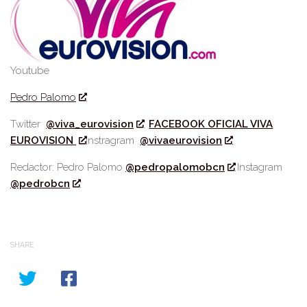
Youtube
Pedro Palomo
Twitter
@viva_eurovision
FACEBOOK OFICIAL VIVA
EUROVISION
Instragram
@vivaeurovision
Redactor: Pedro Palomo
@pedropalomobcn
Instagram
@pedrobcn
SHARE