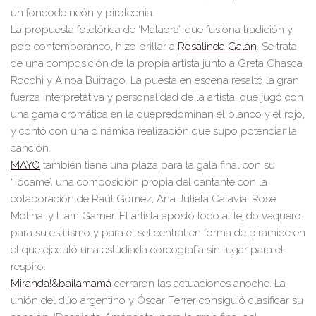
un fondo
de
ne
ó
n y pirotecn
ia.
La propuesta folclórica de ‘Mataora’
, que fusiona tradición y
po
p contem
poráneo,
hizo b
rillar a
Rosalinda Galán
.
Se trata
de una composición de la
propia artista
junto a Greta Chasca
Rocchi y Aino
a Buitrag
o
.
L
a
pu
esta en escena
resaltó
la gran
fu
erza i
nterpretativa y per
sonalidad de la artista
, que
jugó
con
una ga
ma
cro
m
ática en la
que
predominan el blanco y el rojo
,
y
contó
con una dinámica realiza
ción
que
supo
p
otenciar
la
can
ción.
M
A
YO
también
tiene
una plaza
p
ara
la gala fina
l con su
‘Tócame’
, una
composición propia del cantante con la
colabo
ración de Raúl Gómez, An
a Julieta Calavi
a, Rose
Molina, y Liam Garner.
El artista
apostó
todo
al
tejido v
a
qu
ero
para
su
estilismo
y para el set central
en
forma
de pirámid
e
en
el que
ejecu
tó
una estudiada
coreog
rafía
sin lugar para el
respiro.
Mira
nda!&bailamamá
cerraron
las actuaciones
anoch
e
.
La
uni
ón del dúo a
rgent
ino y Ósca
r Ferrer
consiguió
clasificar su