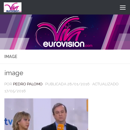
Saltar al contenido
IMAGE
image
POR
PEDRO PALOMO
· PUBLICADA
28/01/2016
· ACTUALIZADO
17/05/2016