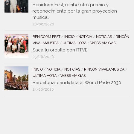
Benidorm Fest, recibe otro premio y
reconocimiento por la gran proyección
musical
30/06/2026
BENIDORM FEST
/
INICIO
/
NOTICIA
/
NOTICIAS
/
RINCÓN
VIVALAMUSICA
/
ULTIMA HORA
/
WEBS AMIGAS
Saca tu orgullo con RTVE
25/06/2026
INICIO
/
NOTICIA
/
NOTICIAS
/
RINCÓN VIVALAMUSICA
/
ULTIMA HORA
/
WEBS AMIGAS
Barcelona, candidata al World Pride 2030
24/06/2026