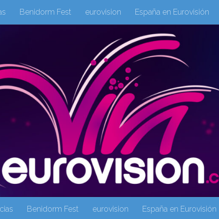
as
Benidorm Fest
eurovision
España en Eurovisión
eurovision 2019
eurovision 2020
Eurovision 2021
Eur
Columnas
Columnas
eurovision
Eurovisión 2016
Galeria Multimedia
Inicio
Noticia
operacion triunfo
cias
Benidorm Fest
eurovision
España en Eurovisión