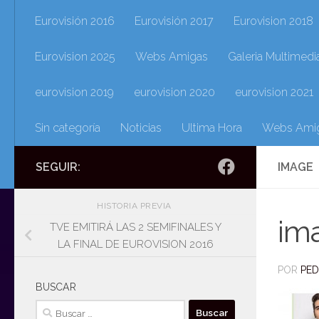
Eurovisión 2016
Eurovisión 2017
Eurovision 2018
Eurovision 2025
Webs Amigas
Galeria Multimedi
eurovision 2019
eurovision 2020
eurovision 2021
Sin categoría
Noticias
Ultima Hora
Webs Ami
SEGUIR:
IMAGE
HISTORIA PREVIA
im
TVE EMITIRÁ LAS 2 SEMIFINALES Y
LA FINAL DE EUROVISION 2016
POR
PE
BUSCAR
Buscar: