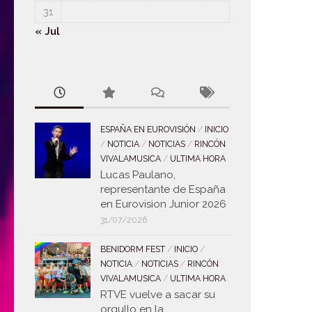
31
« Jul
ESPAÑA EN EUROVISIÓN
/
INICIO
/
NOTICIA
/
NOTICIAS
/
RINCÓN
VIVALAMUSICA
/
ULTIMA HORA
Lucas Paulano,
representante de España
en Eurovision Junior 2026
31/07/2026
BENIDORM FEST
/
INICIO
/
NOTICIA
/
NOTICIAS
/
RINCÓN
VIVALAMUSICA
/
ULTIMA HORA
RTVE vuelve a sacar su
orgullo en la