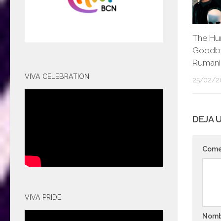
The Hu
Goodby
Rumania
VIVA CELEBRATION
25/02/2
DEJA 
Come
VIVA PRIDE
Nom