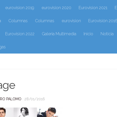
eurovision 2019
eurovision 2020
Eurovision 2021
E
a
Columnas
Columnas
eurovision
Eurovisión 201
Eurovision 2022
Galeria Multimedia
Inicio
Noticia
gas
age
DRO PALOMO
·
28/01/2016