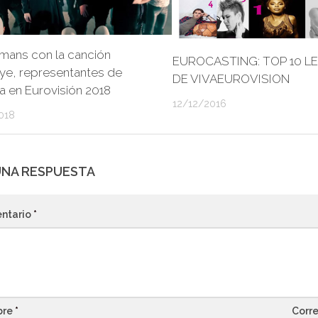
mans con la canción
EUROCASTING: TOP 10 L
e, representantes de
DE VIVAEUROVISION
 en Eurovisión 2018
12/12/2016
018
UNA RESPUESTA
ntario
*
bre
*
Corre