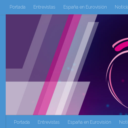
Portada
Entrevistas
España en Eurovisión
Notici
Saltar al contenido
Eurovisión 2016
Eurovisión 2017
Eurovision 2018
Eurovision 2025
Webs Amigas
Galeria Multimedia
eurovision 2020
eurovision 2021
Eurovision 2022
Ultima Hora
Webs Amigas
Portada
Entrevistas
España en Eurovisión
Noti