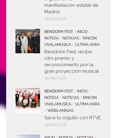
manifestación estatal de
Madrid
05/07/2026
BENIDORM FEST
/
INICIO
/
NOTICIA
/
NOTICIAS
/
RINCÓN
VIVALAMUSICA
/
ULTIMA HORA
Benidorm Fest, recibe
otro premio y
reconocimiento por la
gran proyección musical
30/06/2026
BENIDORM FEST
/
INICIO
/
NOTICIA
/
NOTICIAS
/
RINCÓN
VIVALAMUSICA
/
ULTIMA HORA
/
WEBS AMIGAS
Saca tu orgullo con RTVE
25/06/2026
INICIO
/
NOTICIA
/
NOTICIAS
/