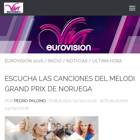
Saltar al contenido
EUROVISIÓN 2016
/
INICIO
/
NOTICIAS
/
ULTIMA HORA
ESCUCHA LAS CANCIONES DEL MELODI
GRAND PRIX DE NORUEGA
POR
PEDRO PALOMO
· PUBLICADA
02/02/2016
· ACTUALIZADO
03/02/2016