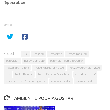
@pedrobcn
SHARE
Etiquetas:
ESC
Esc 2016
Estocolmo
Estocolmo 2016
Eurovision
Eurovisión 2016
Eurovision come together
melodi grand prix
melodi grand prix 2016
norway eurovision 2016
nrk
Pedro Palomo
Pedro Palomo Eurovision
stockholm 2016
stockholm 2016 come together
viva eurovision
vivaeurovision
TAMBIÉN TE PODRÍA GUSTAR...