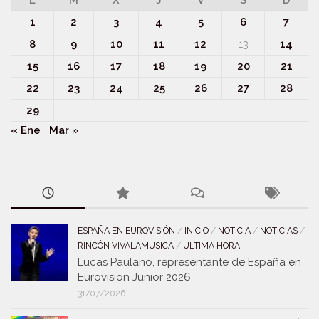
L
M
X
J
V
S
D
1
2
3
4
5
6
7
8
9
10
11
12
13
14
15
16
17
18
19
20
21
22
23
24
25
26
27
28
29
« Ene
Mar »
ESPAÑA EN EUROVISIÓN
/
INICIO
/
NOTICIA
/
NOTICIAS
/
RINCÓN VIVALAMUSICA
/
ULTIMA HORA
Lucas Paulano, representante de España en
Eurovision Junior 2026
31/07/2026