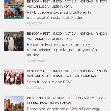
BENIDORM FEST
/
INICIO
/
NOTICIA
/
NOTICIAS
/
RINCÓN
VIVALAMUSICA
/
ULTIMA HORA
RTVE vuelve a sacar su orgullo en la
manifestación estatal de Madrid
05/07/2026
BENIDORM FEST
/
INICIO
/
NOTICIA
/
NOTICIAS
/
RINCÓN
VIVALAMUSICA
/
ULTIMA HORA
Benidorm Fest, recibe otro premio y
reconocimiento por la gran proyección
musical
30/06/2026
BENIDORM FEST
/
INICIO
/
NOTICIA
/
NOTICIAS
/
RINCÓN
VIVALAMUSICA
/
ULTIMA HORA
/
WEBS AMIGAS
Saca tu orgullo con RTVE
25/06/2026
INICIO
/
NOTICIA
/
NOTICIAS
/
RINCÓN VIVALAMUSICA
/
ULTIMA HORA
/
WEBS AMIGAS
Barcelona, candidata al World Pride 2030