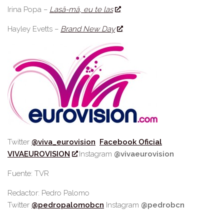
Irina Popa –
Lasă-mă, eu te las
Hayley Evetts –
Brand New Day
Twitter
@viva_eurovision
Facebook Oficial
VIVAEUROVISION
Instagram
@vivaeurovision
Fuente: TVR
Redactor: Pedro Palomo
Twitter
@pedropalomobcn
Instagram
@pedrobcn