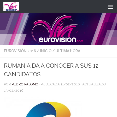
Saltar al contenido
EUROVISIÓN 2016
/
INICIO
/
ULTIMA HORA
RUMANIA DA A CONOCER A SUS 12
CANDIDATOS
POR
PEDRO PALOMO
· PUBLICADA
11/02/2016
· ACTUALIZADO
15/02/2016