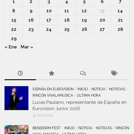
1
2
3
4
5
6
7
8
9
10
11
12
13
14
15
16
17
18
19
20
21
22
23
24
25
26
27
28
29
« Ene
Mar »
ESPAÑA EN EUROVISIÓN
/
INICIO
/
NOTICIA
/
NOTICIAS
/
RINCÓN VIVALAMUSICA
/
ULTIMA HORA
Lucas Paulano, representante de España en
Eurovision Junior 2026
31/07/2026
BENIDORM FEST
/
INICIO
/
NOTICIA
/
NOTICIAS
/
RINCÓN