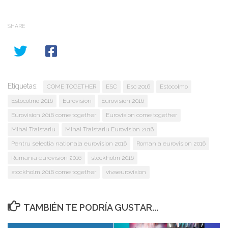
SHARE
Etiquetas:
COME TOGETHER
ESC
Esc 2016
Estocolmo
Estocolmo 2016
Eurovision
Eurovisión 2016
Eurovision 2016 come together
Eurovision come together
Mihai Traistariu
Mihai Traistariu Eurovision 2016
Pentru selectia nationala eurovision 2016
Romania eurovision 2016
Rumanía eurovisión 2016
stockholm 2016
stockholm 2016 come together
vivaeurovision
TAMBIÉN TE PODRÍA GUSTAR...