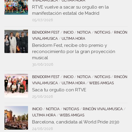
VIVALAMUSICA
/
ULTIMA HORA
RTVE vuelve a sacar su orgullo en la
manifestación estatal de Madrid
05/07/2026
BENIDORM FEST
/
INICIO
/
NOTICIA
/
NOTICIAS
/
RINCÓN
VIVALAMUSICA
/
ULTIMA HORA
Benidorm Fest, recibe otro premio y
reconocimiento por la gran proyección
musical
30/06/2026
BENIDORM FEST
/
INICIO
/
NOTICIA
/
NOTICIAS
/
RINCÓN
VIVALAMUSICA
/
ULTIMA HORA
/
WEBS AMIGAS
Saca tu orgullo con RTVE
25/06/2026
INICIO
/
NOTICIA
/
NOTICIAS
/
RINCÓN VIVALAMUSICA
/
ULTIMA HORA
/
WEBS AMIGAS
Barcelona, candidata al World Pride 2030
24/06/2026