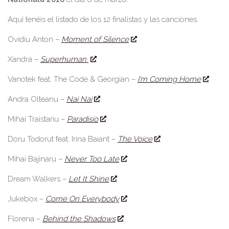
Aquí tenéis el listado de los 12 finalistas y las canciones.
Ovidiu Anton –
Moment of Silence
Xandra –
Superhuman
Vanotek feat. The Code & Georgian –
I’m Coming Home
Andra Olteanu –
Nai Nai
Mihai Traistariu –
Paradisio
Doru Todorut feat. Irina Baiant –
The Voice
Mihai Bajinaru –
Never Too Late
Dream Walkers –
Let It Shine
Jukebox –
Come On Everybody
Florena –
Behind the Shadows