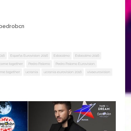
pedrobcn
016
España Eurovision 2016
Estocolmo
Estocolmo 2016
 come together
Pedro Palomo
Pedro Palomo Eurovision
ome together
ucrania
ucrania eurovision 2016
vivaeurovision