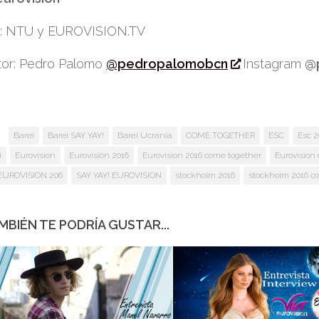
e: NTU y EUROVISION.TV
or: Pedro Palomo
@pedropalomobcn
Instagram
@
:
Barei
Barei SAY YAY!
Barei Ucrania
COME TOGETHER
ESC
Esc 2
i
Eurovision
Eurovisión 2016
Eurovision 2016 come together
Eurovision
EUROVISION 206
SAY YAY! EUROVISION
stockholm 2016
stockholm 2016 c
MBIÉN TE PODRÍA GUSTAR...