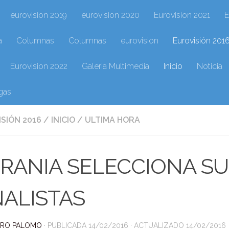
eurovision 2019
eurovision 2020
Eurovision 2021
E
a
Columnas
Columnas
eurovision
Eurovisión 201
Eurovision 2022
Galeria Multimedia
Inicio
Noticia
gas
SIÓN 2016
/
INICIO
/
ULTIMA HORA
RANIA SELECCIONA SU
NALISTAS
DRO PALOMO
· PUBLICADA
14/02/2016
· ACTUALIZADO
14/02/2016