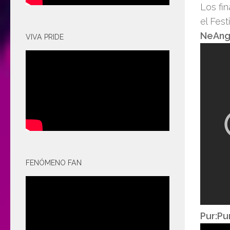
Los fin
el Fest
NeAnge
VIVA PRIDE
FENÓMENO FAN
Pur:P