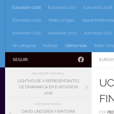
Eurovisión 2016
Eurovisión 2017
Eurovision 2018
Eurovision 2025
Webs Amigas
Galeria Multimedi
eurovision 2019
eurovision 2020
eurovision 2021
Sin categoría
Noticias
Ultima Hora
Webs Ami
SEGUIR:
EUROVI
SIGUIENTE HISTORIA
UC
LIGHTHOUSE X REPRESENTANTES
DE DINAMARCA EN EUROVISION
2016
FI
HISTORIA PREVIA
DAVID LINDGREN Y WIKTORIA
POR
PE