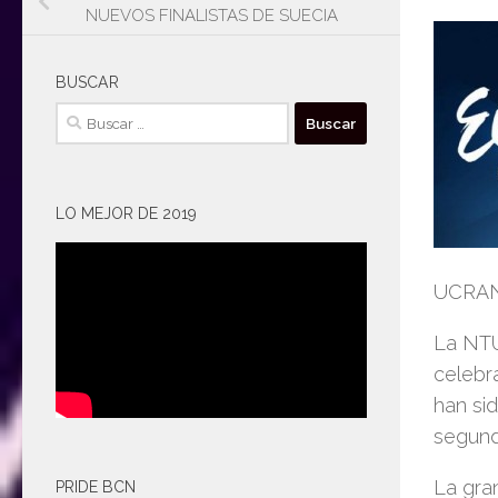
NUEVOS FINALISTAS DE SUECIA
BUSCAR
Buscar:
LO MEJOR DE 2019
UCRA
La NTU
celebr
han sid
segund
La gran
PRIDE BCN