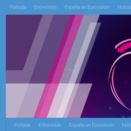
Portada
Entrevistas
España en Eurovisión
Notici
Saltar al contenido
Eurovisión 2016
Eurovisión 2017
Eurovision 2018
Eurovision 2025
Webs Amigas
Galeria Multimedia
eurovision 2020
eurovision 2021
Eurovision 2022
Ultima Hora
Webs Amigas
Portada
Entrevistas
España en Eurovisión
Noti