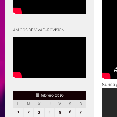
AMIGOS DE VIVAEUROVISION
Sunsay
febrero 2016
L
M
X
J
V
S
D
1
2
3
4
5
6
7