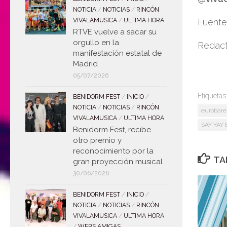
NOTICIA
/
NOTICIAS
/
RINCÓN
Fuent
VIVALAMUSICA
/
ULTIMA HORA
RTVE vuelve a sacar su
orgullo en la
Redact
manifestación estatal de
Madrid
05/07/2026
Etiquetas
BENIDORM FEST
/
INICIO
/
NOTICIA
/
NOTICIAS
/
RINCÓN
eurobare
VIVALAMUSICA
/
ULTIMA HORA
SAY YAY 
Benidorm Fest, recibe
otro premio y
reconocimiento por la
TA
gran proyección musical
30/06/2026
BENIDORM FEST
/
INICIO
/
NOTICIA
/
NOTICIAS
/
RINCÓN
VIVALAMUSICA
/
ULTIMA HORA
/
WEBS AMIGAS