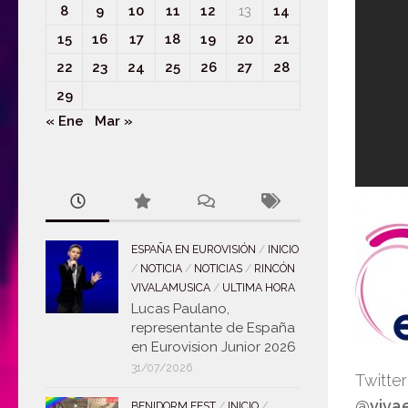
8
9
10
11
12
13
14
15
16
17
18
19
20
21
22
23
24
25
26
27
28
29
« Ene
Mar »
ESPAÑA EN EUROVISIÓN
/
INICIO
/
NOTICIA
/
NOTICIAS
/
RINCÓN
VIVALAMUSICA
/
ULTIMA HORA
Lucas Paulano,
representante de España
en Eurovision Junior 2026
31/07/2026
Twitte
@vivae
BENIDORM FEST
/
INICIO
/