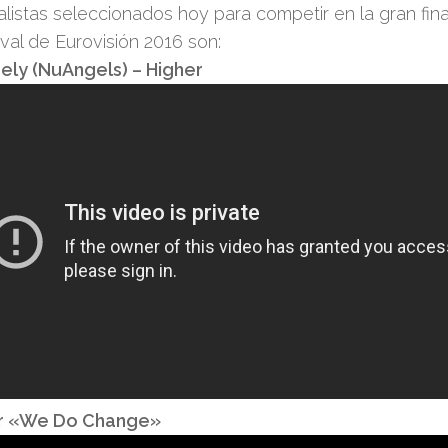
alistas seleccionados hoy para competir en la gran fin
ival de Eurovisión 2016 son:
ly (NuAngels) – Higher
ur «We Do Change»