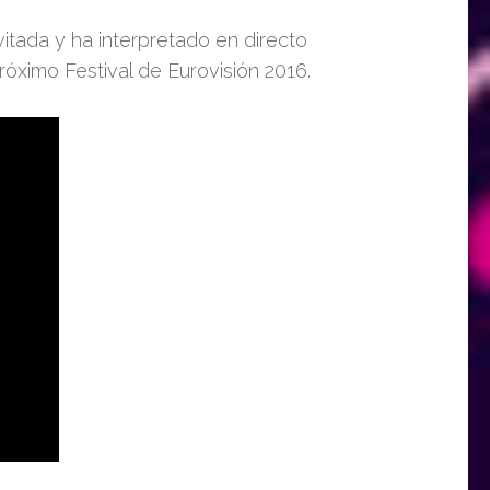
vitada y ha interpretado en directo
róximo Festival de Eurovisión 2016.