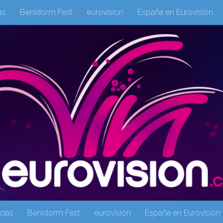
as
Benidorm Fest
eurovision
España en Eurovisión
eurovision 2019
eurovision 2020
Eurovision 2021
Eur
Columnas
Columnas
eurovision
Eurovisión 2016
Galeria Multimedia
Inicio
Noticia
operacion triunfo
cias
Benidorm Fest
eurovision
España en Eurovisión