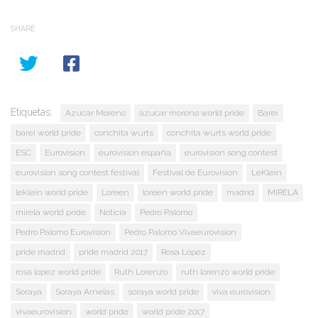
SHARE
Etiquetas:
Azucar Moreno
azucar moreno world pride
Barei
barei world pride
conchita wurts
conchita wurts world pride
ESC
Eurovision
eurovision españa
eurovision song contest
eurovision song contest festival
Festival de Eurovisión
LeKlein
leklein world pride
Loreen
loreen world pride
madrid
MIRELA
mirela world pride
Noticia
Pedro Palomo
Pedro Palomo Eurovision
Pedro Palomo Vivaeurovision
pride madrid
pride madrid 2017
Rosa López
rosa lopez world pride
Ruth Lorenzo
ruth lorenzo world pride
Soraya
Soraya Arnelas
soraya world pride
viva eurovision
vivaeurovision
world pride
world pride 2017