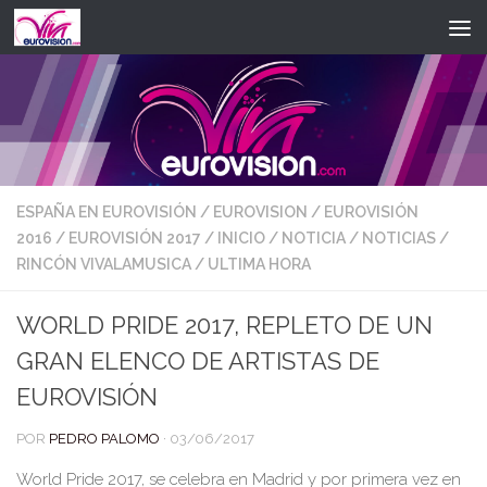
Saltar al contenido
ESPAÑA EN EUROVISIÓN
/
EUROVISION
/
EUROVISIÓN
2016
/
EUROVISIÓN 2017
/
INICIO
/
NOTICIA
/
NOTICIAS
/
RINCÓN VIVALAMUSICA
/
ULTIMA HORA
WORLD PRIDE 2017, REPLETO DE UN
GRAN ELENCO DE ARTISTAS DE
EUROVISIÓN
POR
PEDRO PALOMO
·
03/06/2017
World Pride 2017, se celebra en Madrid y por primera vez en