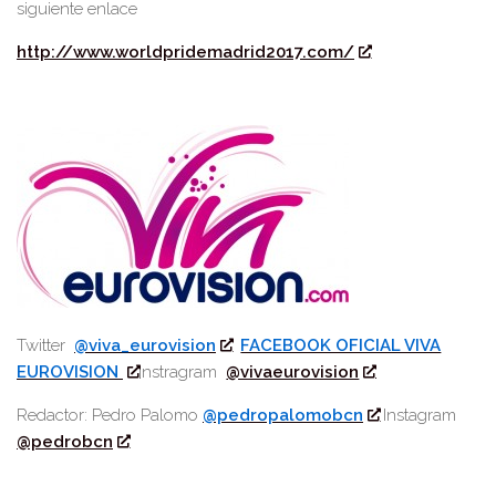
siguiente enlace
http://www.worldpridemadrid2017.com/
Twitter
@viva_eurovision
FACEBOOK OFICIAL VIVA
EUROVISION
Instragram
@vivaeurovision
Redactor: Pedro Palomo
@pedropalomobcn
Instagram
@pedrobcn