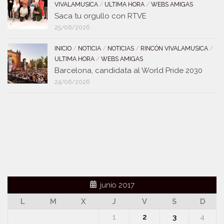
VIVALAMUSICA
/
ULTIMA HORA
/
WEBS AMIGAS
Saca tu orgullo con RTVE
25/06/2026
INICIO
/
NOTICIA
/
NOTICIAS
/
RINCÓN VIVALAMUSICA
/
ULTIMA HORA
/
WEBS AMIGAS
Barcelona, candidata al World Pride 2030
24/06/2026
junio 2017
L
M
X
J
V
S
D
1
2
3
4