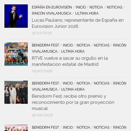
ESPAÑA EN EUROVISIÓN
/
INICIO
/
NOTICIA
/
NOTICIAS
/
RINCÓN VIVALAMUSICA
/
ULTIMA HORA
Lucas Paulano, representante de España en
Eurovision Junior 2026
31/07/2026
BENIDORM FEST
/
INICIO
/
NOTICIA
/
NOTICIAS
/
RINCÓN
VIVALAMUSICA
/
ULTIMA HORA
RTVE vuelve a sacar su orgullo en la
manifestación estatal de Madrid
05/07/2026
BENIDORM FEST
/
INICIO
/
NOTICIA
/
NOTICIAS
/
RINCÓN
VIVALAMUSICA
/
ULTIMA HORA
Benidorm Fest, recibe otro premio y
reconocimiento por la gran proyección
musical
30/06/2026
BENIDORM FEST
/
INICIO
/
NOTICIA
/
NOTICIAS
/
RINCÓN