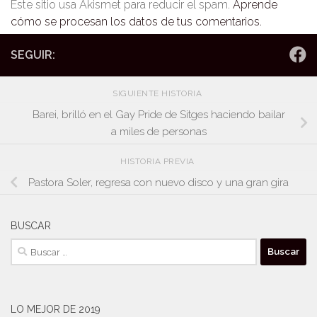
Este sitio usa Akismet para reducir el spam.
Aprende
cómo se procesan los datos de tus comentarios.
SEGUIR:
SIGUIENTE HISTORIA
Barei, brilló en el Gay Pride de Sitges haciendo bailar
a miles de personas
HISTORIA PREVIA
Pastora Soler, regresa con nuevo disco y una gran gira
BUSCAR
Buscar:
LO MEJOR DE 2019