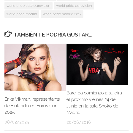
world pride 2017 eurovision
world pride eurovision
world pride madrid
world pride madrid 2017
TAMBIÉN TE PODRÍA GUSTAR...
Barei da comienzo a su gira
Erika Vikman, representante
el próximo viernes 24 de
de Finlandia en Eurovision
Junio en la sala Shoko de
2025
Madrid
08/02/2025
20/06/2016