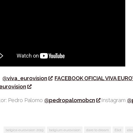
r
@viva_eurovision
FACEBOOK OFICIAL VIVA EURO
eurovision
or: Pedro Palomo
@pedropalomobcn
Instagram
@
:
belgica eurovision 2019
belgium eurovision
dare to dream
Eliot
eli