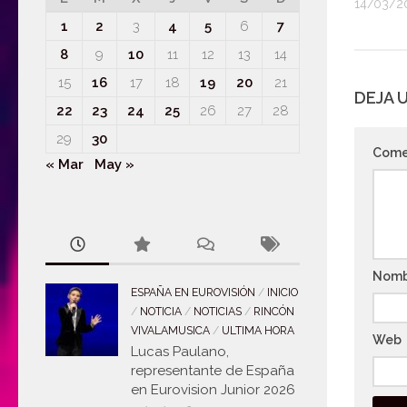
14/03/2
1
2
3
4
5
6
7
8
9
10
11
12
13
14
15
16
17
18
19
20
21
DEJA 
22
23
24
25
26
27
28
29
30
Come
« Mar
May »
Nom
ESPAÑA EN EUROVISIÓN
/
INICIO
/
NOTICIA
/
NOTICIAS
/
RINCÓN
VIVALAMUSICA
/
ULTIMA HORA
Web
Lucas Paulano,
representante de España
en Eurovision Junior 2026