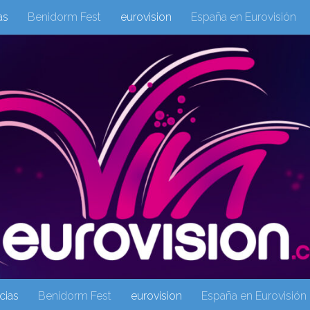
as
Benidorm Fest
eurovision
España en Eurovisión
eurovision 2019
eurovision 2020
Eurovision 2021
Eur
Columnas
Columnas
eurovision
Eurovisión 2016
Galeria Multimedia
Inicio
Noticia
operacion triunfo
cias
Benidorm Fest
eurovision
España en Eurovisión