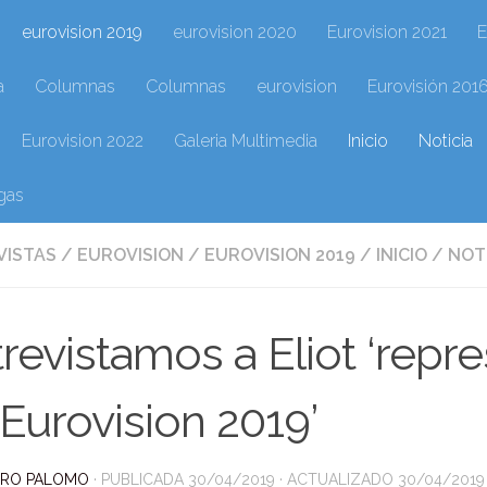
eurovision 2019
eurovision 2020
Eurovision 2021
E
a
Columnas
Columnas
eurovision
Eurovisión 201
Eurovision 2022
Galeria Multimedia
Inicio
Noticia
gas
VISTAS
/
EUROVISION
/
EUROVISION 2019
/
INICIO
/
NOT
revistamos a Eliot ‘repr
Eurovision 2019’
DRO PALOMO
· PUBLICADA
30/04/2019
· ACTUALIZADO
30/04/2019