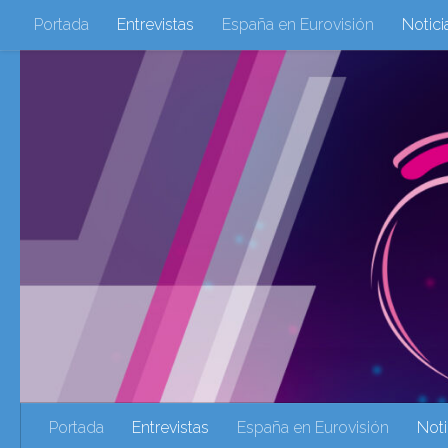
Portada
Entrevistas
España en Eurovisión
Notici
Saltar al contenido
Eurovisión 2016
Eurovisión 2017
Eurovision 2018
Eurovision 2025
Webs Amigas
Galeria Multimedia
eurovision 2020
eurovision 2021
Eurovision 2022
Ultima Hora
Webs Amigas
Portada
Entrevistas
España en Eurovisión
Noti