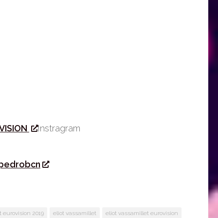
VISION
Instragram
pedrobcn
ot eurovision 2019
eliot vassamillet
eliot vassamillet eurovision