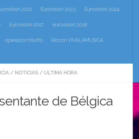
urovision 2022
Eurovision 2023
Eurovision 2024
6
Eurovisión 2017
eurovision 2018
operacion triunfo
Rincón VIVALAMUSICA
ICIA
/
NOTICIAS
/
ULTIMA HORA
esentante de Bélgica