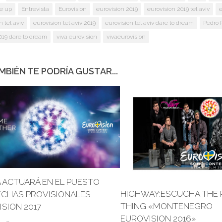
ke up
Entrevista
Eurovision
eurovision 2019
eurovision 2019 tel aviv
e
n tel aviv
eurovision tel aviv 2019
eurovision tel aviv dare to dream
Pedro 
2019 dare to dream
viva eurovision
vivaeurovision
MBIÉN TE PODRÍA GUSTAR...
 ACTUARÁ EN EL PUESTO
HIGHWAY:ESCUCHA THE 
ECHAS PROVISIONALES
THING «MONTENEGRO
SION 2017
EUROVISION 2016»