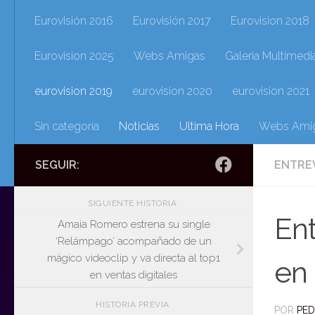
Eurovisión 2016
Eurovisión 2017
Eurovision 2018
Eurovision 2025
Webs Amigas
Galeria Multimedi
eurovision 2019
eurovision 2020
eurovision 2021
Sin categoría
Noticias
Ultima Hora
Webs Ami
SEGUIR:
ENTRE
SIGUIENTE HISTORIA
Ent
Amaia Romero estrena su single
‘Relámpago’ acompañado de un
mágico videoclip y va directa al top1
en 
en ventas digitales
HISTORIA PREVIA
POR
PE