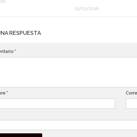
016
05/03/2016
UNA RESPUESTA
ntario
*
bre
*
Corre