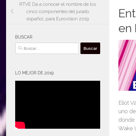
RTVE Da a conocer el nombre de los
Ent
cinco componentes del jurado
español, para Eurovision 2019
en 
BUSCAR
Buscar:
LO MEJOR DE 2019
Eliot V
uno de
donde 
Wake U