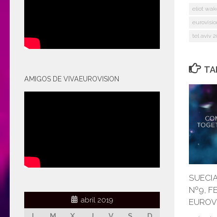
eliot wa
eurovisio
tel aviv 
TA
AMIGOS DE VIVAEUROVISION
SUECIA
Nº9, F
abril 2019
EUROVI
L
M
X
J
V
S
D