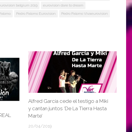
urovision belgium 2019
eurovision dare to dream
Palomo
Pedro Palomo Eurovision
Pedro Palomo Vivaeurovision
Alfred García cede el testigo a Miki
y cantan juntos ‘De La Tierra Hasta
REAL
Marte’
20/04/2019