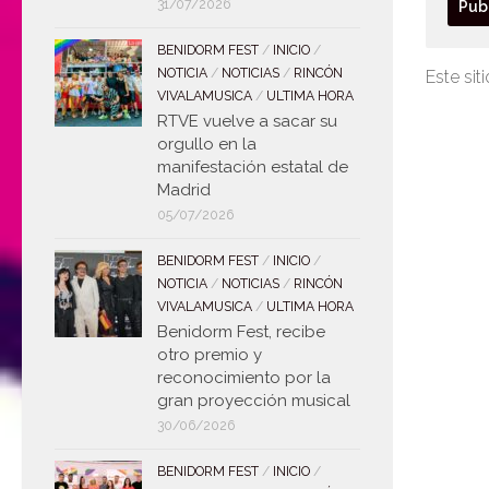
31/07/2026
BENIDORM FEST
/
INICIO
/
NOTICIA
/
NOTICIAS
/
RINCÓN
Este sit
VIVALAMUSICA
/
ULTIMA HORA
RTVE vuelve a sacar su
orgullo en la
manifestación estatal de
Madrid
05/07/2026
BENIDORM FEST
/
INICIO
/
NOTICIA
/
NOTICIAS
/
RINCÓN
VIVALAMUSICA
/
ULTIMA HORA
Benidorm Fest, recibe
otro premio y
reconocimiento por la
gran proyección musical
30/06/2026
BENIDORM FEST
/
INICIO
/