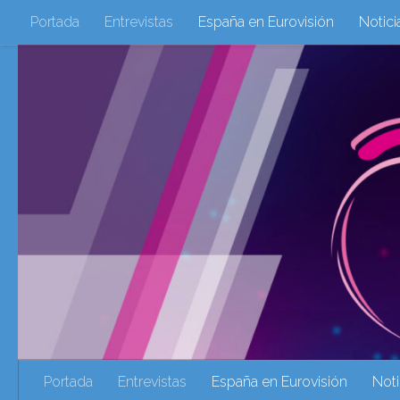
Portada
Entrevistas
España en Eurovisión
Notici
Saltar al contenido
Eurovisión 2016
Eurovisión 2017
Eurovision 2018
Eurovision 2025
Webs Amigas
Galeria Multimedia
eurovision 2020
eurovision 2021
Eurovision 2022
Ultima Hora
Webs Amigas
Portada
Entrevistas
España en Eurovisión
Noti