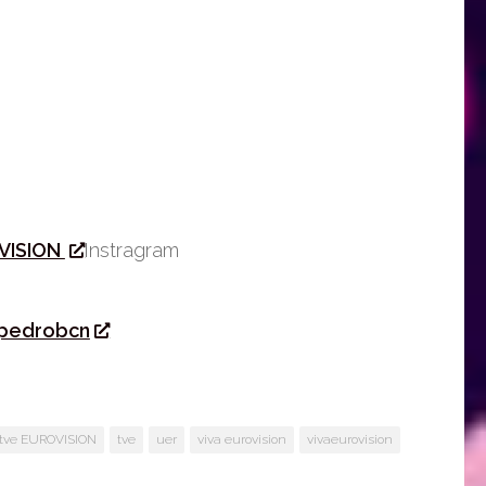
VISION
Instragram
pedrobcn
tve EUROVISION
tve
uer
viva eurovision
vivaeurovision