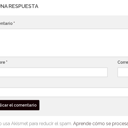
UNA RESPUESTA
ntario
*
bre
*
Corre
io usa Akismet para reducir el spam.
Aprende cómo se procesan