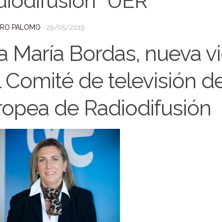
iodifusión “UER”
DRO PALOMO
·
29/05/2019
a María Bordas, nueva v
 Comité de televisión d
ropea de Radiodifusión