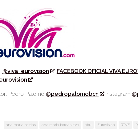
r
@viva_eurovision
FACEBOOK OFICIAL VIVA EURO
eurovision
or: Pedro Palomo
@pedropalomobcn
Instagram
@
:
ana maria bordas
ana maria bordas rtve
ebu
Eurovision
RTVE
R