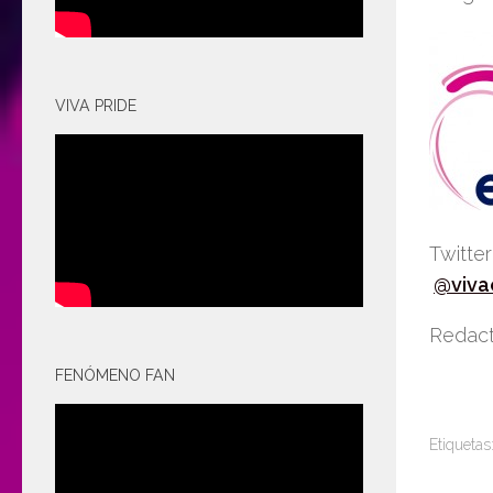
VIVA PRIDE
Twitte
@viva
Redact
FENÓMENO FAN
Etiquetas