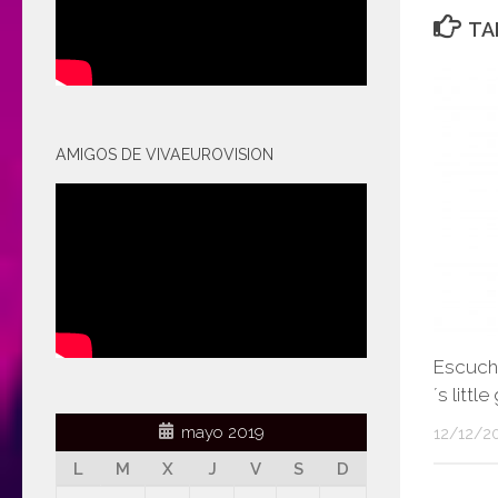
TA
AMIGOS DE VIVAEUROVISION
Escuch
´s littl
mayo 2019
12/12/2
L
M
X
J
V
S
D