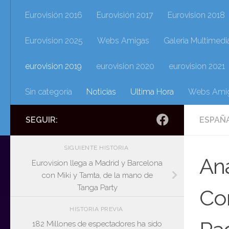
Eurovisión 2016
Eurovisión 2017
Eurovision 2018
Eurovision 2025
Webs Amigas
Galeria Multimedi
eurovision 2019
eurovision 2020
eurovision 2021
Sin categoría
Noticias
Ultima Hora
Webs Ami
SEGUIR:
ESPAÑA
SIGUIENTE HISTORIA
Ana
Eurovision llega a Madrid y Barcelona
con Miki y Tamta, de la mano de
Tanga Party
Com
HISTORIA PREVIA
182 Millones de espectadores ha sido