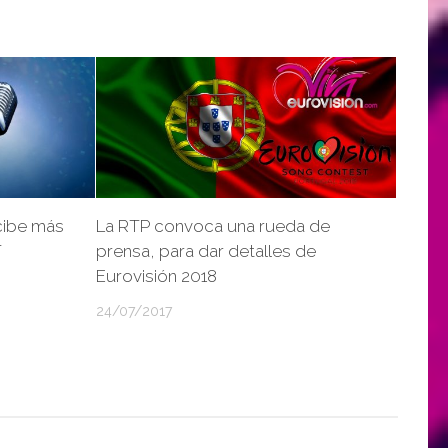
cibe más
La RTP convoca una rueda de
T
prensa, para dar detalles de
Eurovisión 2018
24/07/2017