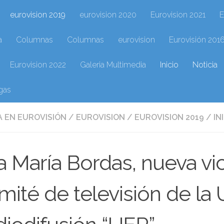
eurovision 2019
eurovision 2020
Eurovision 2021
E
a
Columnas
Columnas
eurovision
Eurovisión 201
Eurovision 2022
Galeria Multimedia
Inicio
Noticia
gas
 EN EUROVISIÓN
/
EUROVISION
/
EUROVISION 2019
/
IN
 María Bordas, nueva vi
ité de televisión de la