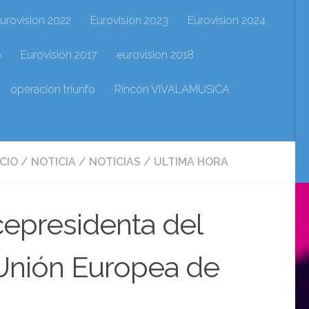
urovision 2022
Eurovision 2023
Eurovision 2024
6
Eurovisión 2017
eurovision 2018
operacion triunfo
Rincón VIVALAMUSICA
ICIO
/
NOTICIA
/
NOTICIAS
/
ULTIMA HORA
cepresidenta del
 Unión Europea de