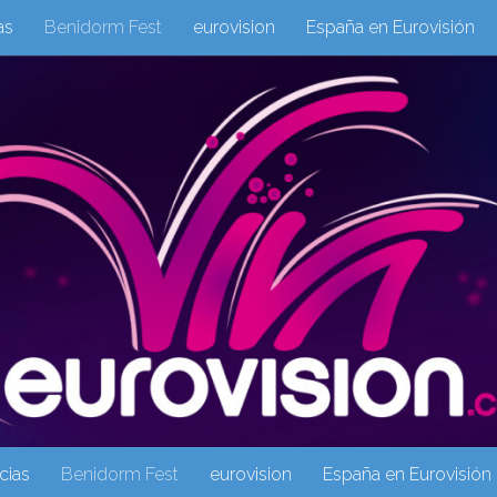
as
Benidorm Fest
eurovision
España en Eurovisión
eurovision 2019
eurovision 2020
Eurovision 2021
Eur
Columnas
Columnas
eurovision
Eurovisión 2016
Galeria Multimedia
Inicio
Noticia
operacion triunfo
cias
Benidorm Fest
eurovision
España en Eurovisión