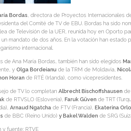
ría Bordas
, directora de Proyectos Internacionales 
esidenta del Comité de TV de EBU. Bordas ha sido nom
ea de Televisión de la UER, reunida hoy en Oporto pa
 un mandato de dos años. En la votación han estado 
ganismo internacional.
 de Ana María Bordas, también han sido elegidos
Mar
ente, y
Olga Bordeianu
de la TRM de Moldavia,
Nicol
mon
Horan
de RTÉ (Irlanda), como vicepresidentes.
sejo de TV lo completan
Albrecht Bischoffshausen
de 
ak
de RTVSLO (Eslovenia),
Faruk Güven
de TRT (Turqu
dia),
Arnaud Ngatcha
de FTV (Francia),
Ekaterina Orl
rs
de BBC (Reino Unido)
y Bakel Walden
de SRG (Suiz
 y fuente: RTVE