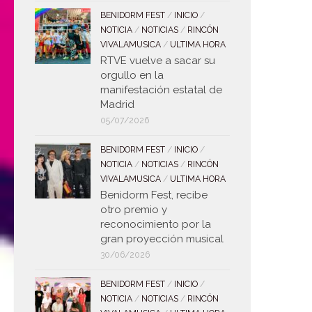
BENIDORM FEST
/
INICIO
/
NOTICIA
/
NOTICIAS
/
RINCÓN
VIVALAMUSICA
/
ULTIMA HORA
RTVE vuelve a sacar su
orgullo en la
manifestación estatal de
Madrid
05/07/2026
BENIDORM FEST
/
INICIO
/
NOTICIA
/
NOTICIAS
/
RINCÓN
VIVALAMUSICA
/
ULTIMA HORA
Benidorm Fest, recibe
otro premio y
reconocimiento por la
gran proyección musical
30/06/2026
BENIDORM FEST
/
INICIO
/
NOTICIA
/
NOTICIAS
/
RINCÓN