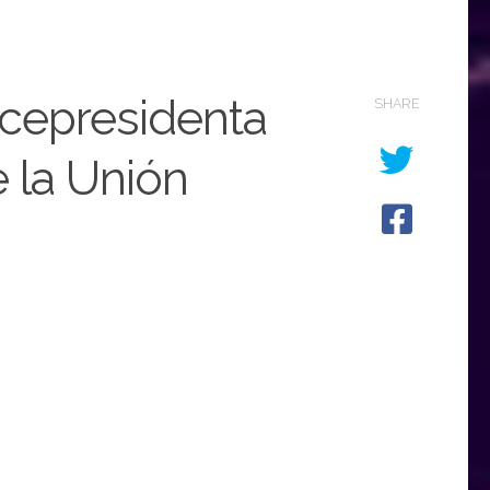
icepresidenta
SHARE
e la Unión