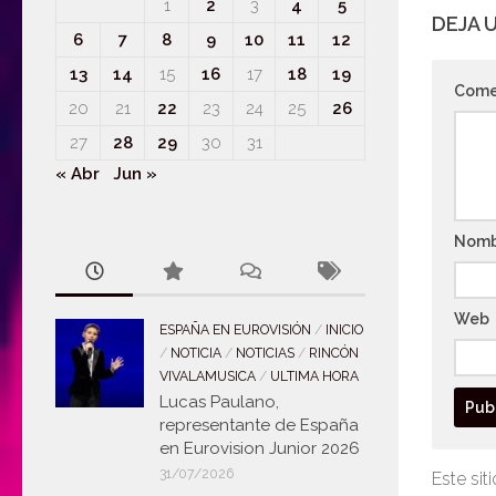
1
2
3
4
5
DEJA 
6
7
8
9
10
11
12
13
14
15
16
17
18
19
Come
20
21
22
23
24
25
26
27
28
29
30
31
« Abr
Jun »
Nom
Web
ESPAÑA EN EUROVISIÓN
/
INICIO
/
NOTICIA
/
NOTICIAS
/
RINCÓN
VIVALAMUSICA
/
ULTIMA HORA
Lucas Paulano,
representante de España
en Eurovision Junior 2026
31/07/2026
Este sit