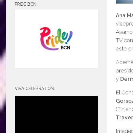
PRIDE BCN
Ana Ma
vicepr
Asambl
TV con
este or
Además
presid
y
Der
VIVA CELEBRATION
El Con
Gorsc
(Finlan
Trave
Imagen