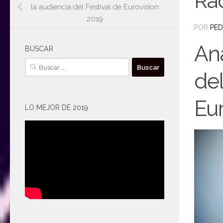
Rad
la audiencia del Festival de Eurovision
2019
POR
PE
An
BUSCAR
Buscar:
del
Eu
LO MEJOR DE 2019