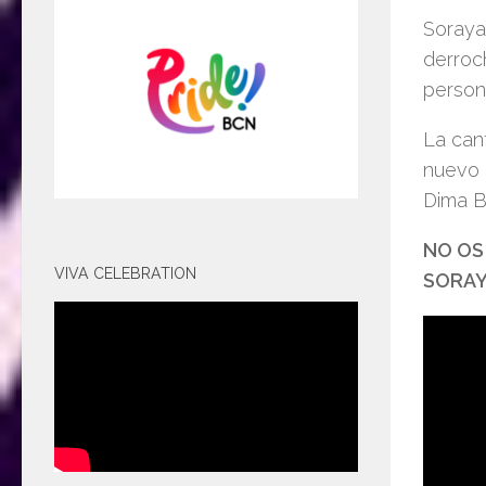
Soraya 
derroc
person
La can
nuevo 
Dima B
NO OS
VIVA CELEBRATION
SORA