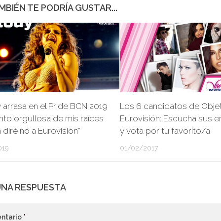
MBIÉN TE PODRÍA GUSTAR...
arrasa en el Pride BCN 2019
Los 6 candidatos de Obje
nto orgullosa de mis raíces
Eurovisión: Escucha sus e
 diré no a Eurovisión”
y vota por tu favorito/a
019
01/02/2017
UNA RESPUESTA
ntario
*