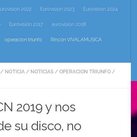
urovision 2022
Eurovision 2023
Eurovision 2024
6
Eurovisión 2017
eurovision 2018
operacion triunfo
Rincón VIVALAMUSICA
/
NOTICIA
/
NOTICIAS
/
OPERACION TRIUNFO
/
BCN 2019 y nos
de su disco, no