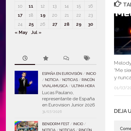
TA
10
11
12
13
14
15
16
17
18
19
20
21
22
23
24
25
26
27
28
29
30
« May
Jul »
Melody 
“Me sie
ESPAÑA EN EUROVISIÓN
/
INICIO
y nunca
/
NOTICIA
/
NOTICIAS
/
RINCÓN
VIVALAMUSICA
/
ULTIMA HORA
01/07/2
Lucas Paulano,
representante de España
en Eurovision Junior 2026
DEJA 
31/07/2026
BENIDORM FEST
/
INICIO
/
Come
NOTICIA
/
NOTICIAS
/
RINCÓN