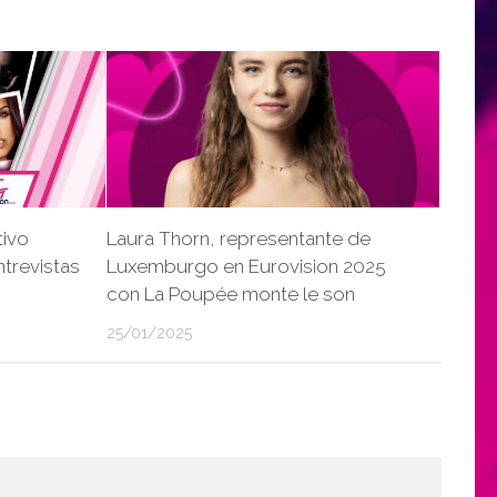
tivo
Laura Thorn, representante de
ntrevistas
Luxemburgo en Eurovision 2025
con La Poupée monte le son
25/01/2025