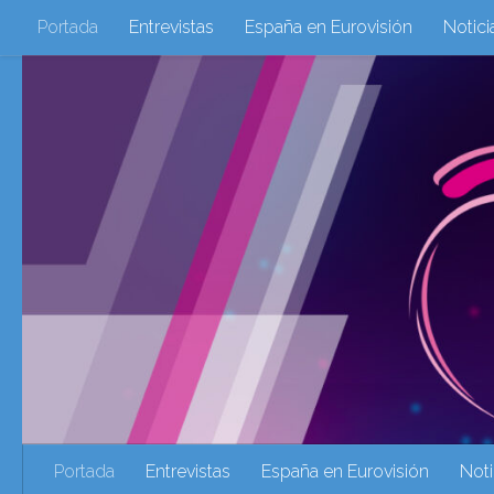
Portada
Entrevistas
España en Eurovisión
Notici
Saltar al contenido
Eurovisión 2016
Eurovisión 2017
Eurovision 2018
Eurovision 2025
Webs Amigas
Galeria Multimedia
eurovision 2020
eurovision 2021
Eurovision 2022
Ultima Hora
Webs Amigas
Portada
Entrevistas
España en Eurovisión
Noti