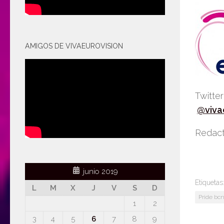
AMIGOS DE VIVAEUROVISION
Twitte
@viva
Redact
junio 2019
Etiquetas
L
M
X
J
V
S
D
Pride bcn
1
2
3
4
5
6
7
8
9