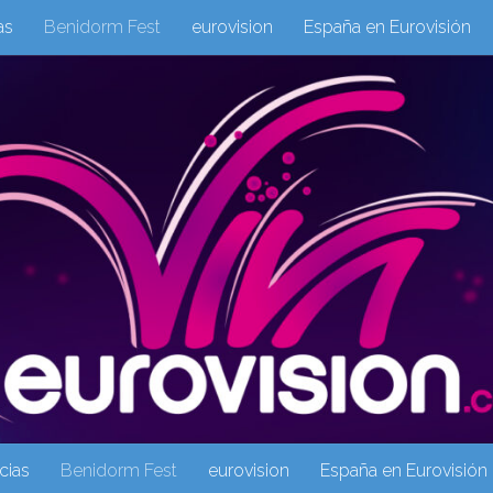
as
Benidorm Fest
eurovision
España en Eurovisión
eurovision 2019
eurovision 2020
Eurovision 2021
Eur
Columnas
Columnas
eurovision
Eurovisión 2016
Galeria Multimedia
Inicio
Noticia
operacion triunfo
cias
Benidorm Fest
eurovision
España en Eurovisión