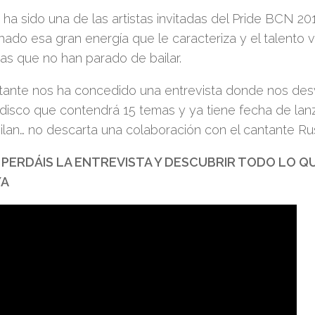
ha sido una de las artistas invitadas del Pride BCN 20
hado esa gran energía que le caracteriza y el talento 
as que no han parado de bailar.
tante nos ha concedido una entrevista donde nos de
disco que contendrá 15 temas y ya tiene fecha de lan
ilan… no descarta una colaboración con el cantante Ru
 PERDÁIS LA ENTREVISTA Y DESCUBRIR TODO LO Q
YA