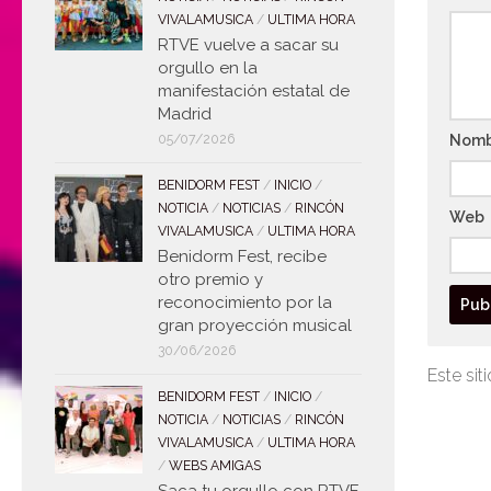
VIVALAMUSICA
/
ULTIMA HORA
RTVE vuelve a sacar su
orgullo en la
manifestación estatal de
Madrid
05/07/2026
Nom
BENIDORM FEST
/
INICIO
/
NOTICIA
/
NOTICIAS
/
RINCÓN
Web
VIVALAMUSICA
/
ULTIMA HORA
Benidorm Fest, recibe
otro premio y
reconocimiento por la
gran proyección musical
30/06/2026
Este sit
BENIDORM FEST
/
INICIO
/
NOTICIA
/
NOTICIAS
/
RINCÓN
VIVALAMUSICA
/
ULTIMA HORA
/
WEBS AMIGAS
Saca tu orgullo con RTVE