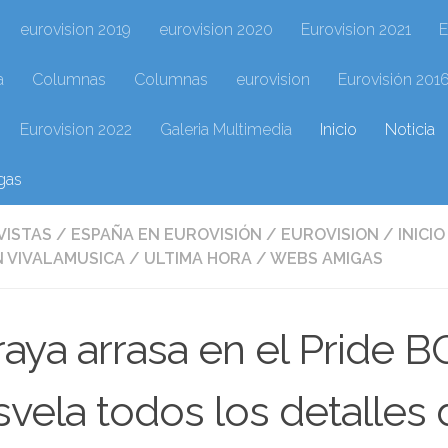
eurovision 2019
eurovision 2020
Eurovision 2021
E
a
Columnas
Columnas
eurovision
Eurovisión 201
Eurovision 2022
Galeria Multimedia
Inicio
Noticia
gas
VISTAS
/
ESPAÑA EN EUROVISIÓN
/
EUROVISION
/
INICIO
 VIVALAMUSICA
/
ULTIMA HORA
/
WEBS AMIGAS
aya arrasa en el Pride 
vela todos los detalles 