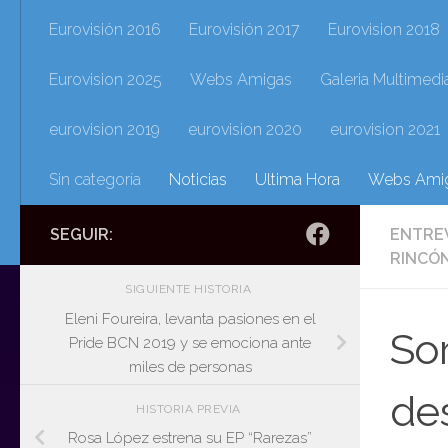
Eurovisión 2016
Eurovisión 2017
Eurovision 2018
Eurovision 2025
Webs Amigas
Galeria Multimedi
eurovision 2019
eurovision 2020
eurovision 2021
Sin categoría
Noticias
Ultima Hora
Webs Ami
SEGUIR:
ENTRE
RINCÓN
SIGUIENTE HISTORIA
Eleni Foureira, levanta pasiones en el
Sor
Pride BCN 2019 y se emociona ante
miles de personas
des
HISTORIA PREVIA
Rosa López estrena su EP “Rarezas”