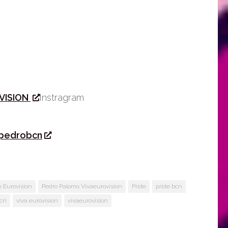
VISION
Instragram
pedrobcn
 Eurovision
Pedro Palomo Vivaeurovision
Pride
pride bcn
bcn
viva eurovision
vivaeurovision