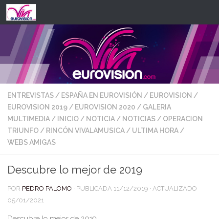
Saltar al contenido
ENTREVISTAS
/
ESPAÑA EN EUROVISIÓN
/
EUROVISION
/
EUROVISION 2019
/
EUROVISION 2020
/
GALERIA
MULTIMEDIA
/
INICIO
/
NOTICIA
/
NOTICIAS
/
OPERACION
TRIUNFO
/
RINCÓN VIVALAMUSICA
/
ULTIMA HORA
/
WEBS AMIGAS
Descubre lo mejor de 2019
POR
PEDRO PALOMO
· PUBLICADA
11/12/2019
· ACTUALIZADO
05/01/2021
Descubre lo mejor de 2019