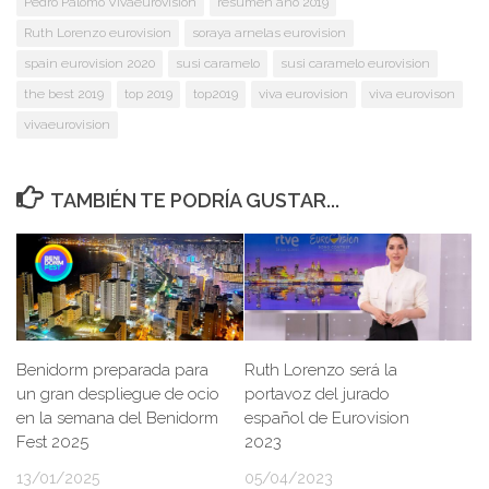
Pedro Palomo Vivaeurovision
resumen año 2019
Ruth Lorenzo eurovision
soraya arnelas eurovision
spain eurovision 2020
susi caramelo
susi caramelo eurovision
the best 2019
top 2019
top2019
viva eurovision
viva eurovison
vivaeurovision
TAMBIÉN TE PODRÍA GUSTAR...
Benidorm preparada para
Ruth Lorenzo será la
un gran despliegue de ocio
portavoz del jurado
en la semana del Benidorm
español de Eurovision
Fest 2025
2023
13/01/2025
05/04/2023