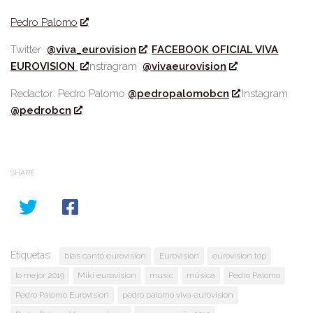
Pedro Palomo
Twitter
@viva_eurovision
FACEBOOK OFICIAL VIVA
EUROVISION
Instragram
@vivaeurovision
Redactor: Pedro Palomo
@pedropalomobcn
Instagram
@pedrobcn
SHARE
Etiquetas:
blas cantó eurovision
Eurovision
eurovision top
lo mejor 2019
Miki eurovision
music
música
Pedro Palomo
Pedro Palomo Eurovision
pedro palomo viva eurovision