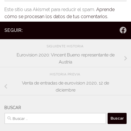
Este sitio usa Akismet para reducir el spam.
Aprende
cómo se procesan los datos de tus comentarios.
SEGUIR:
SIGUIENTE HISTORIA
Eurovision 2020: Vincent Bueno representante de
Austria
HISTORIA PREVIA
Venta de entradas de eurovision 2020, 12 de
diciembre
BUSCAR
Buscar: