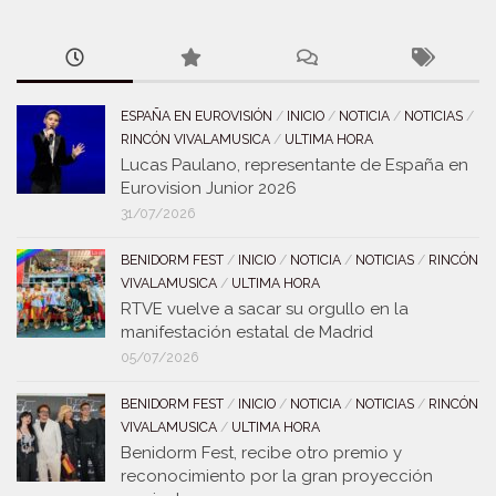
ESPAÑA EN EUROVISIÓN
/
INICIO
/
NOTICIA
/
NOTICIAS
/
RINCÓN VIVALAMUSICA
/
ULTIMA HORA
Lucas Paulano, representante de España en
Eurovision Junior 2026
31/07/2026
BENIDORM FEST
/
INICIO
/
NOTICIA
/
NOTICIAS
/
RINCÓN
VIVALAMUSICA
/
ULTIMA HORA
RTVE vuelve a sacar su orgullo en la
manifestación estatal de Madrid
05/07/2026
BENIDORM FEST
/
INICIO
/
NOTICIA
/
NOTICIAS
/
RINCÓN
VIVALAMUSICA
/
ULTIMA HORA
Benidorm Fest, recibe otro premio y
reconocimiento por la gran proyección