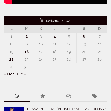
noviembre 2021
L
M
X
J
V
S
D
1
2
3
4
5
6
7
8
9
10
11
12
13
14
15
16
17
18
19
20
21
22
23
24
25
26
27
28
29
30
« Oct
Dic »
ESPAÑA EN EUROVISIÓN
/
INICIO
/
NOTICIA
/
NOTICIAS
/