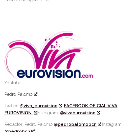
Youtube
Pedro Palomo
Twitter
@viva_eurovision
FACEBOOK OFICIAL VIVA
EUROVISION
Instragram
@vivaeurovision
Redactor: Pedro Palomo
@pedropalomobcn
Instagram
@pedrobcn