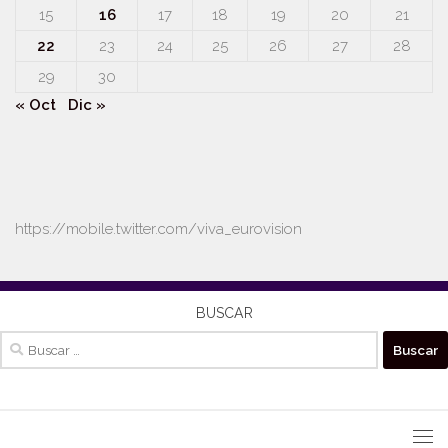
15
16
17
18
19
20
21
22
23
24
25
26
27
28
29
30
« Oct
Dic »
https://mobile.twitter.com/viva_eurovision
BUSCAR
Buscar: