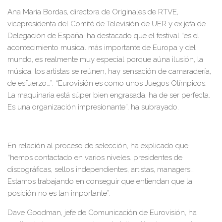
Ana María Bordas,
directora de Originales de RTVE,
vicepresidenta del Comité de Televisión de UER y ex jefa de
Delegación de España
, ha destacado que el festival “es el
acontecimiento musical más importante de Europa y del
mundo, es realmente muy especial porque aúna ilusión, la
música, los artistas se reúnen, hay sensación de camaradería,
de esfuerzo…”
.
“Eurovisión es como unos J
uegos Olímpicos
.
La maquinaria está súper bien engrasada, ha de ser perfecta.
Es una organización impresionante”, ha subrayado.
En relación al proceso de sel
e
cción, ha
explicado
que
“hemos contact
ad
o en varios niveles.
p
residentes de
discográficas, sellos independientes, artistas, managers…
E
stamos trabajando en conseguir que en
tiendan que la
posición no es t
a
n
impor
t
ante
”
.
Dave Goodman,
jefe de Comunicación de Eurovisión
,
ha