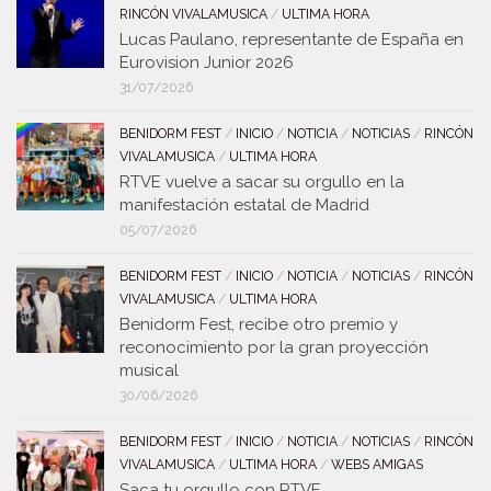
RINCÓN VIVALAMUSICA
/
ULTIMA HORA
Lucas Paulano, representante de España en
Eurovision Junior 2026
31/07/2026
BENIDORM FEST
/
INICIO
/
NOTICIA
/
NOTICIAS
/
RINCÓN
VIVALAMUSICA
/
ULTIMA HORA
RTVE vuelve a sacar su orgullo en la
manifestación estatal de Madrid
05/07/2026
BENIDORM FEST
/
INICIO
/
NOTICIA
/
NOTICIAS
/
RINCÓN
VIVALAMUSICA
/
ULTIMA HORA
Benidorm Fest, recibe otro premio y
reconocimiento por la gran proyección
musical
30/06/2026
BENIDORM FEST
/
INICIO
/
NOTICIA
/
NOTICIAS
/
RINCÓN
VIVALAMUSICA
/
ULTIMA HORA
/
WEBS AMIGAS
Saca tu orgullo con RTVE