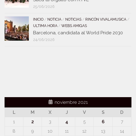
25/06/2026
INICIO
/
NOTICIA
/
NOTICIAS
/
RINCÓN VIVALAMUSICA
/
ULTIMA HORA
/
WEBS AMIGAS
Barcelona, candidata al World Pride 2030
24/06/2026
noviembre 2021
L
M
X
J
V
S
D
1
2
3
4
5
6
7
8
9
10
11
12
13
14