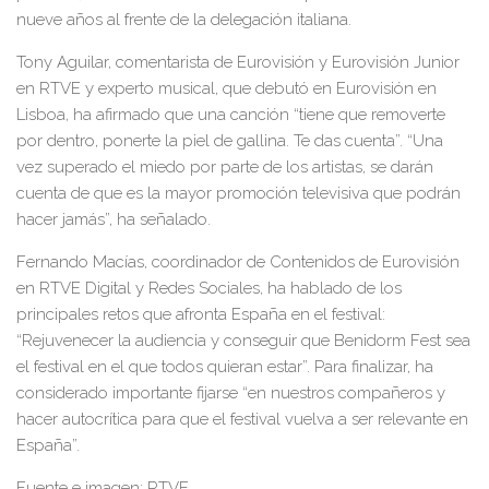
nueve años al frente de la delegación italiana.
Tony
Aguilar
,
comentarista
de
Eurovisión y Eurovisión Junior
en RTV
E y experto musical,
que debutó en Eurovisión en
Lisboa, ha afirmado que una canción
“tiene que removerte
por dentro, ponerte la piel de gallina. Te das cuenta”.
“U
na
vez superado el miedo por parte de los artistas, se darán
cuenta de que es la mayor promoción televisiva que podrán
hacer jamás
”, ha señalado.
Fernando Macías
,
coordinador de Contenidos de Eurovisión
en RTVE Digital y Redes Sociales
,
ha hablado de los
principales retos que afronta España en el festival:
“Rejuvenecer la audiencia y conseguir que Benidorm Fest sea
el festival en el que todos quieran estar”.
Para finalizar,
ha
considerado importante fijarse “en nuestros compañeros y
hacer autocrítica para que el festival vuelva a ser relevante en
España
”.
Fuente e imagen: RTVE