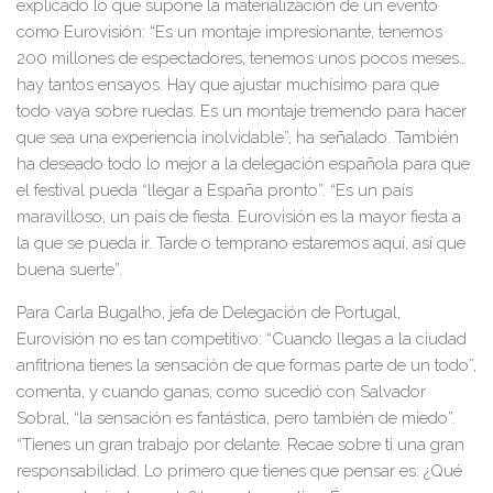
explicado lo que supone la materialización de un evento
como Eurovisión: “
Es un montaje impresionante, tenemos
200 millones de espectadores, tenemos unos pocos meses…
hay tantos ensayos.
H
ay que ajustar muchísimo para que
todo vaya sobre ruedas. Es un montaje tremendo para hacer
que sea una experiencia inolvidable
”, ha señalado
. También
ha deseado todo lo mejor a la delegación española para que
el festival pueda
“llegar a España pronto”.
“E
s un país
maravilloso, un país de fiesta. Eurovisión es la mayor fiesta a
la que se pueda ir. Tarde o temprano estaremos aquí
,
así que
buena suerte
”.
Para
Carla Bugalho,
jefa de Delegación de Portugal
,
Eurovisión no
es
tan competitivo: “Cuando
llegas a la ciudad
anfitriona tienes la sensación de que
forma
s
parte de un todo
”,
comenta, y cuando ganas, como sucedió con Salvador
Sobral, “la sensación es fantástica, pero también de miedo”.
“
T
ienes un gran trabajo por delante. Recae sobre ti una gran
responsabilidad. Lo primero que tienes que pensar es: ¿Qué