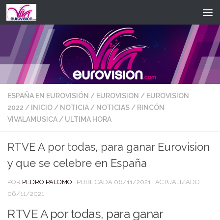
Saltar al contenido
ESPAÑA EN EUROVISIÓN
/
EUROVISION
/
EUROVISION
2022
/
INICIO
/
NOTICIA
/
NOTICIAS
/
RINCÓN
VIVALAMUSICA
/
ULTIMA HORA
RTVE A por todas, para ganar Eurovision
y que se celebre en España
POR
PEDRO PALOMO
· PUBLICADA
06/11/2021
· ACTUALIZADO
06/11/2021
RTVE A por todas, para ganar