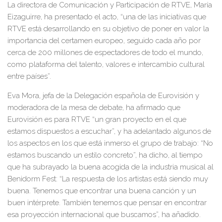
La
directora de Comunicación y Participación de RTVE
,
María
Eizaguirre
, ha presentado el acto
, “
una de las iniciativas que
RTVE
está desarrollando
en su
objetivo de poner en valor la
importancia del
certamen europeo, seguido cada año por
cerca de 200 millones de espectadores de todo el mundo,
como
plataforma del talento, valores e intercambio cultural
entre países
”
.
Eva Mora,
jefa de la Delegación española de Eurovisión y
moderadora de la mesa de debate, ha
afirmado
que
Eurovisión es para RTVE
“un gran proyecto en el que
estamos dispuestos a escuchar
”,
y ha adelantado algunos de
los aspectos en los que está inmerso el grupo de trabajo: “
No
estamos buscando un es
tilo concreto”,
ha dicho
, al tiempo
que ha subrayado la buena acogida de la industria musical al
Benidorm Fest: “
La respuesta de los artistas está siendo muy
buena. Tenemos que encontrar una buena canción y un
buen intérprete. También tenemos que pensar en encontrar
esa proyección internacional que buscamos
”, ha añadido.